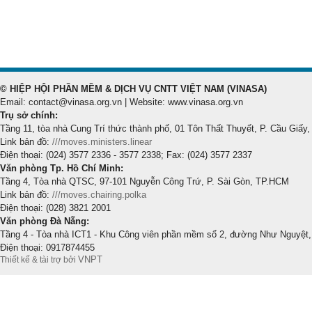
© HIỆP HỘI PHẦN MỀM & DỊCH VỤ CNTT VIỆT NAM (VINASA)
Email: contact@vinasa.org.vn | Website: www.vinasa.org.vn
Trụ sở chính:
Tầng 11, tòa nhà Cung Trí thức thành phố, 01 Tôn Thất Thuyết, P. Cầu Giấy,
Link bản đồ:
///moves.ministers.linear
Điện thoại: (024) 3577 2336 - 3577 2338; Fax: (024) 3577 2337
Văn phòng Tp. Hồ Chí Minh:
Tầng 4, Tòa nhà QTSC, 97-101 Nguyễn Công Trứ, P. Sài Gòn, TP.HCM
Link bản đồ:
///moves.chairing.polka
Điện thoại: (028) 3821 2001
Văn phòng Đà Nẵng:
Tầng 4 - Tòa nhà ICT1 - Khu Công viên phần mềm số 2, đường Như Nguyệt,
Điện thoại: 0917874455
VNPT
Thiết kế & tài trợ bởi