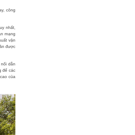
trữ
Hệ thống thông tin đất đai VNPT
ay, công
iLIS: Nâng tầm quản trị số tài
nguyên quốc gia
uy nhất,
Giải pháp truyền thông thông minh
oàn mạng
VNPT ICS bắt nhịp cùng xu thế
công nghệ 4.0
suất vận
dần được
VNPT HKD xuất sắc vinh danh tại
Giải thưởng Sao Khuê 2026: "Trợ
thủ số" đắc lực cho Hộ kinh doanh
 nối dẫn
VNPT EMR: “Trái tim số” của mô
g để các
hình bệnh viện thông minh đạt
 cao của
chuẩn Sao Khuê 5 sao
Giải pháp Tự động hóa và vận
hành kho xăng dầu PIACOM TAS
lọt Top 10 Sao Khuê 2026
VNPT Cloud: Khi Cloud Việt bước
vào bài toán tự chủ hạ tầng số
FPT Camera Brain lọt TOP 10 Sao
Khuê, khẳng định năng lực làm chủ
công nghệ AI