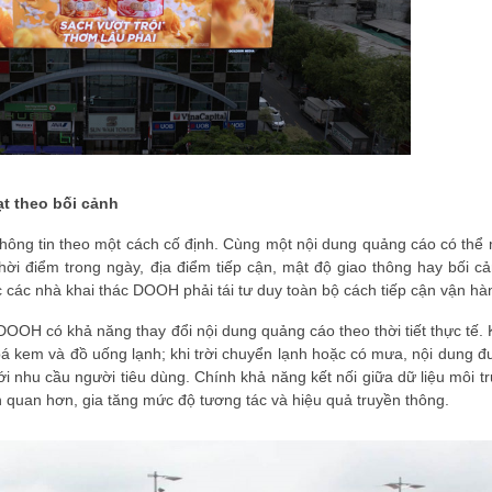
ạt theo bối cảnh
thông tin theo một cách cố định. Cùng một nội dung quảng cáo có thể 
hời điểm trong ngày, địa điểm tiếp cận, mật độ giao thông hay bối c
 các nhà khai thác DOOH phải tái tư duy toàn bộ cách tiếp cận vận hà
DOOH có khả năng thay đổi nội dung quảng cáo theo thời tiết thực tế. K
á kem và đồ uống lạnh; khi trời chuyển lạnh hoặc có mưa, nội dung đ
 nhu cầu người tiêu dùng. Chính khả năng kết nối giữa dữ liệu môi t
ên quan hơn, gia tăng mức độ tương tác và hiệu quả truyền thông.