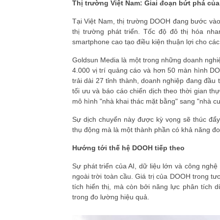
Thị trường Việt Nam: Giai đoạn bứt phá c
Tại Việt Nam, thị trường DOOH đang bước vào g
thị trường phát triển. Tốc độ đô thị hóa n
smartphone cao tạo điều kiện thuận lợi cho c
Goldsun Media là một trong những doanh nghiệ
4.000 vị trí quảng cáo và hơn 50 màn hình DOO
trải dài 27 tỉnh thành, doanh nghiệp đang đầu 
tối ưu và báo cáo chiến dịch theo thời gian 
mô hình "nhà khai thác mặt bằng" sang "nhà cu
Sự dịch chuyển này được kỳ vọng sẽ thúc đẩ
thụ động mà là một thành phần có khả năng đo l
Hướng tới thế hệ DOOH tiếp theo
Sự phát triển của AI, dữ liệu lớn và công ngh
ngoài trời toàn cầu. Giá trị của DOOH trong t
tích hiển thị, mà còn bởi năng lực phân tích 
trong đo lường hiệu quả.