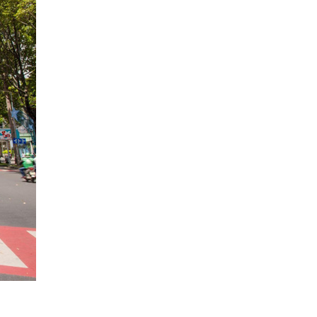
Chúc mừng Công ty CP Ứng dụng
Công nghệ Logistics trở thành Hội
viên của VINASA
Thủ Đô Multimedia ghi dấu ấn tại
Sao Khuê 2026 với nền tảng Sigma
OTT E2E
Chúc mừng Công ty TNHH HOTX
Holding trở thành Hội viên của
VINASA
Chúc mừng Công ty TNHH Ascend
FT Việt Nam trở thành Hội viên của
VINASA
Chúc mừng Công ty CP Công nghệ
Bekisoft trở thành Hội viên của
VINASA
Chúc mừng Công ty CP Giải pháp
AIV trở thành Hội viên của VINASA
VINASA hoàn thành mục tiêu vận
động 1.300 suất ăn yêu thương
dành cho bệnh nhân Viện Huyết
học -...
Zalo Business Solutions nhận "cú