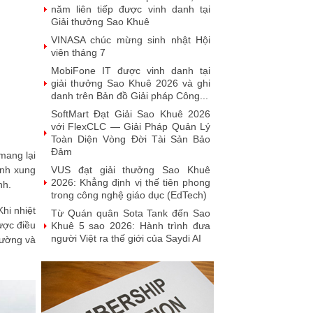
năm liên tiếp được vinh danh tại
Giải thưởng Sao Khuê
VINASA chúc mừng sinh nhật Hội
viên tháng 7
MobiFone IT được vinh danh tại
giải thưởng Sao Khuê 2026 và ghi
danh trên Bản đồ Giải pháp Công...
SoftMart Đạt Giải Sao Khuê 2026
với FlexCLC — Giải Pháp Quản Lý
Toàn Diện Vòng Đời Tài Sản Bảo
Đảm
mang lại
VUS đạt giải thưởng Sao Khuê
ảnh xung
2026: Khẳng định vị thế tiên phong
nh.
trong công nghệ giáo dục (EdTech)
hi nhiệt
Từ Quán quân Sota Tank đến Sao
ược điều
Khuê 5 sao 2026: Hành trình đưa
người Việt ra thế giới của Saydi AI
rường và
Khai phá giá trị từ tri thức doanh
nghiệp: NoteX và hành trình chinh
phục Giải thưởng Sao Khuê 2026
Vietnam Tech Map 2026 công bố
bộ câu hỏi mẫu cho 30 lĩnh vực