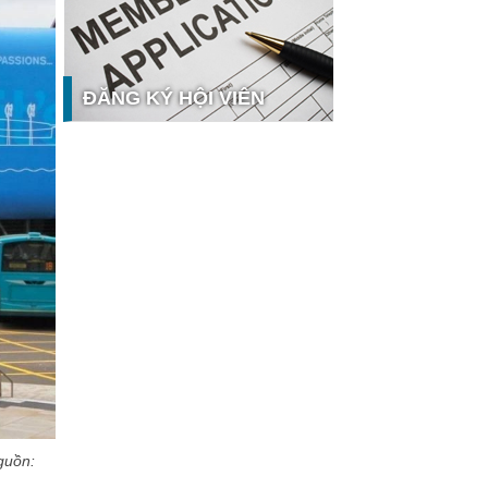
công nghệ và thị trường
Giải pháp PGx của GeneStory: Lời
giải cho bài toán tự chủ công nghệ
y tế số tại Sao Khuê 2026
ĐĂNG KÝ HỘI VIÊN
Ứng dụng nhận diện cuộc gọi
iCallme giành giải thưởng Sao Khuê
2026
Tingee by HENO được vinh danh tại
Sao Khuê 2026 với nền tảng Ngân
 hưởng
hàng Mở và Quản lý thanh toán
qua...
MB ghi dấu ấn với 5 giải thưởng
Sao Khuê 2026
MyShop Pro được vinh danh tại
Sao Khuê 2026: Khẳng định dấu ấn
tiên phong của BIDV trong hành
trình...
SACOMBANK nhận giải thưởng
Sao Khuê 2026 và ghi tên trên Bản
đồ Giải pháp Công nghệ số Việt
guồn:
Nam