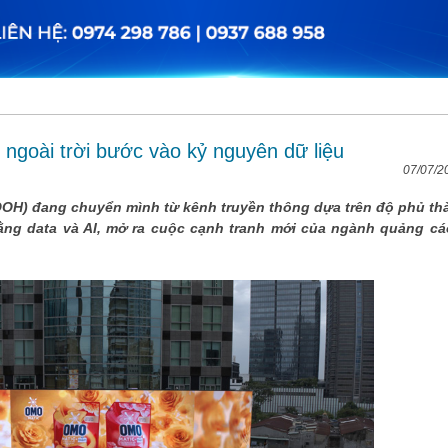
ngoài trời bước vào kỷ nguyên dữ liệu
07/07/2
OOH) đang chuyển mình từ kênh truyền thông dựa trên độ phủ th
ằng data và AI, mở ra cuộc cạnh tranh mới của ngành quảng cá