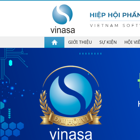
GIỚI THIỆU
SỰ KIỆN
HỘI VI