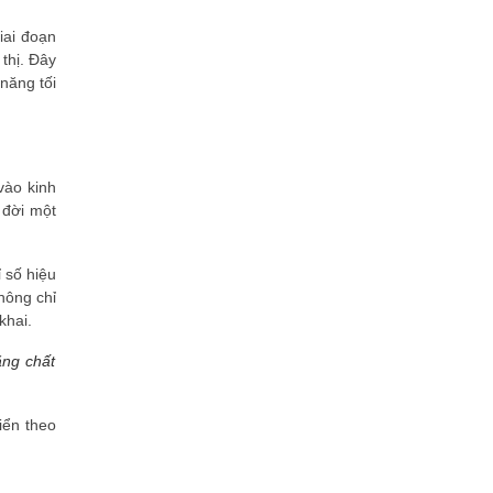
VietinBank eFAST Mobile - ngân
hàng số doanh nghiệp thế hệ mới
iai đoạn
Mời tham dự Diễn đàn Lãnh đạo
thị. Đây
Công nghệ ASEAN Singapore –
năng tối
The 9th ACXOA Forum Singapore
Khẳng định năng lực công nghệ
giáo dục số: CTH Soft được vinh
danh tại Sao Khuê 2026
vào kinh
sTARO được vinh danh tại Sao
Khuê 2026 với giải pháp hỗ trợ phát
 đời một
triển học sinh toàn diện
FanGTV phát sóng trực tiếp và trọn
ỉ số hiệu
vẹn miễn phí Esports World Cup
2026
không chỉ
khai.
FPT Wi-Fi 7 đạt xếp hạng 5 sao
Sao Khuê 2026, khẳng định vị thế
ằng chất
tiên phong hạ tầng kết nối thế hệ...
VNPT Smart Urban xuất sắc giành
giải Sao Khuê 2026: "Chìa khóa" số
iển theo
hóa toàn diện cho quy hoạch và...
VNPT iStorage: Lời giải cho “núi hồ
sơ” và bài toán tuân thủ Luật Lưu