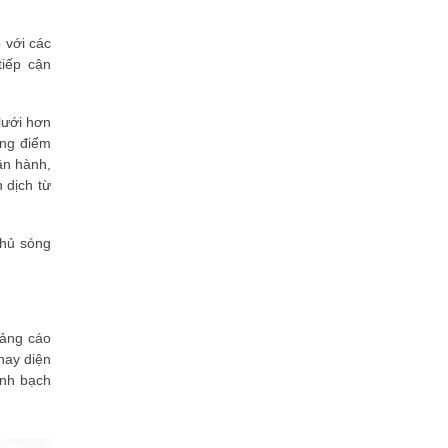
đúp" giải thưởng Sao Khuê 2026
Trường học số Quốc gia vinh danh
 với các
tại Sao Khuê 2026 - kiến tạo tương
tiếp cận
lai giáo dục số
Giải pháp Thanh toán và Nộp thuế
số của VNPAY vượt 300 đề cử,
lưới hơn
được vinh danh tại Sao Khuê 2026
ọng điểm
Giải pháp thanh toán thẻ Tap-and-
ận hành,
Go tỏa sáng tại Giải thưởng Sao
 dịch từ
Khuê 2026
"Vay mua nhà trên kênh số" của
Vietinbank được vinh danh tại Sao
phủ sóng
Khuê 2026
OneHub và tầm nhìn kiến tạo hạ
tầng số, tái định hình thị trường bất
động sản Việt Nam
uảng cáo
DataHouse Việt Nam và hành trình
chinh phục APAC: Khi tiêu chuẩn y
hay diện
tế Mỹ được vinh danh tại Sao...
inh bạch
VietinBank iPay Mobile lọt Top 10
Sao Khuê 2026, khẳng định vị thế
ngân hàng số hàng đầu