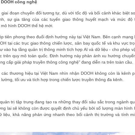
ủa DOOH công nghệ
iai đoạn chuyển đổi tương tự, dù với tốc độ và bối cảnh khác biệt so
hanh, sự gia tăng của các tuyến giao thông huyết mạch và mức độ 
ác mô hình DOOH thế hệ mới.
p tiên phong theo đuổi định hướng này tại Việt Nam. Bên cạnh mạng 
H tại các trục giao thông chiến lược, sân bay quốc tế và khu vực tr
tư vào hạ tầng quản trị thông minh tích hợp AI và dữ liệu - cho phép v
thực trên quy mô toàn quốc. Định hướng này phản ánh xu hướng chuyển
ng cấp giải pháp truyền thông công nghệ" đang diễn ra trên toàn cầu.
y các thương hiệu tại Việt Nam nhìn nhận DOOH không còn là kênh 
ường, tối ưu và tích hợp trong chiến lược truyền thông đa kênh.
ệ quản trị tập trung đang tạo ra những thay đổi sâu sắc trong ngành q
ương lai sẽ không còn được quyết định chủ yếu bởi số lượng màn hình 
dữ liệu, khả năng phản ứng nhanh theo bối cảnh thị trường và tính m