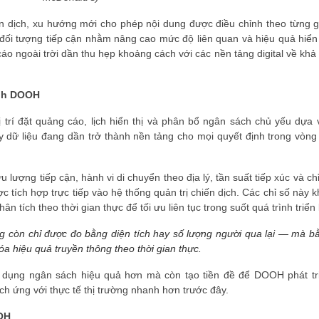
n dịch, xu hướng mới cho phép nội dung được điều chỉnh theo từng g
đối tượng tiếp cận nhằm nâng cao mức độ liên quan và hiệu quả hiển 
o ngoài trời dần thu hẹp khoảng cách với các nền tảng digital về khả 
hành DOOH
 trí đặt quảng cáo, lịch hiển thị và phân bổ ngân sách chủ yếu dựa 
y dữ liệu đang dần trở thành nền tảng cho mọi quyết định trong vòng
u lượng tiếp cận, hành vi di chuyển theo địa lý, tần suất tiếp xúc và ch
ợc tích hợp trực tiếp vào hệ thống quản trị chiến dịch. Các chỉ số này 
 tích theo thời gian thực để tối ưu liên tục trong suốt quá trình triển 
hông còn chỉ được đo bằng diện tích hay số lượng người qua lại — mà b
óa hiệu quả truyền thông theo thời gian thực.
 dụng ngân sách hiệu quả hơn mà còn tạo tiền đề để DOOH phát tr
ch ứng với thực tế thị trường nhanh hơn trước đây.
OOH