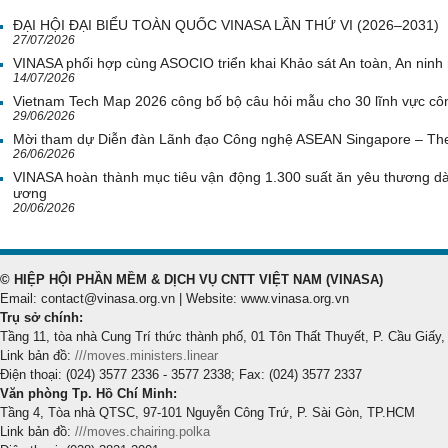
ĐẠI HỘI ĐẠI BIỂU TOÀN QUỐC VINASA LẦN THỨ VI (2026–2031)
27/07/2026
VINASA phối hợp cùng ASOCIO triển khai Khảo sát An toàn, An nin
14/07/2026
Vietnam Tech Map 2026 công bố bộ câu hỏi mẫu cho 30 lĩnh vực côn
29/06/2026
Mời tham dự Diễn đàn Lãnh đạo Công nghệ ASEAN Singapore – Th
26/06/2026
VINASA hoàn thành mục tiêu vận động 1.300 suất ăn yêu thương d
ương
20/06/2026
© HIỆP HỘI PHẦN MỀM & DỊCH VỤ CNTT VIỆT NAM (VINASA)
Email: contact@vinasa.org.vn | Website: www.vinasa.org.vn
Trụ sở chính:
Tầng 11, tòa nhà Cung Trí thức thành phố, 01 Tôn Thất Thuyết, P. Cầu Giấy,
Link bản đồ:
///moves.ministers.linear
Điện thoại: (024) 3577 2336 - 3577 2338; Fax: (024) 3577 2337
Văn phòng Tp. Hồ Chí Minh:
Tầng 4, Tòa nhà QTSC, 97-101 Nguyễn Công Trứ, P. Sài Gòn, TP.HCM
Link bản đồ:
///moves.chairing.polka