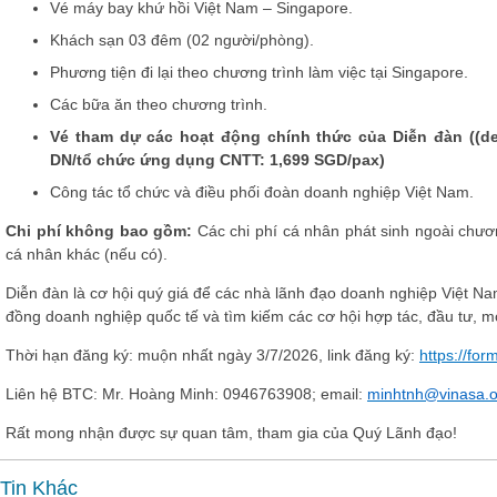
Vé máy bay khứ hồi Việt Nam – Singapore.
Khách sạn 03 đêm (02 người/phòng).
Phương tiện đi lại theo chương trình làm việc tại Singapore.
Các bữa ăn theo chương trình.
Vé tham dự các hoạt động chính thức của Diễn đàn
((de
DN/tổ chức ứng dụng CNTT: 1,699 SGD/pax)
Công tác tổ chức và điều phối đoàn doanh nghiệp Việt Nam.
Chi phí không bao gồm
:
Các chi phí cá nhân phát sinh ngoài chươ
cá nhân khác (nếu có).
Diễn đàn là cơ hội quý giá để các nhà lãnh đạo doanh nghiệp Việt Nam
đồng doanh nghiệp quốc tế và tìm kiếm các cơ hội hợp tác, đầu tư, m
Thời hạn đăng ký: muộn nhất ngày 3/7/2026, link đăng ký:
https://fo
Liên hệ BTC: Mr. Hoàng Minh: 0946763908; email:
minhtnh@vinasa.o
Rất mong nhận được sự quan tâm, tham gia của Quý Lãnh đạo!
Tin Khác