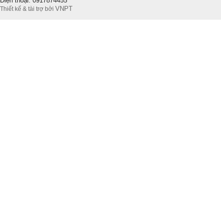
Điện thoại: 0917874455
VNPT
Thiết kế & tài trợ bởi