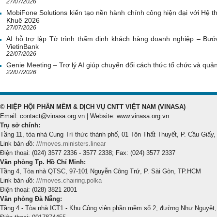
27/07/2026
MobiFone Solutions kiến tạo nền hành chính công hiện đại với Hệ th
Khuê 2026
27/07/2026
AI hỗ trợ lập Tờ trình thẩm định khách hàng doanh nghiệp – Bước
VietinBank
22/07/2026
Genie Meeting – Trợ lý AI giúp chuyển đổi cách thức tổ chức và quản 
22/07/2026
© HIỆP HỘI PHẦN MỀM & DỊCH VỤ CNTT VIỆT NAM (VINASA)
Email: contact@vinasa.org.vn | Website: www.vinasa.org.vn
Trụ sở chính:
Tầng 11, tòa nhà Cung Trí thức thành phố, 01 Tôn Thất Thuyết, P. Cầu Giấy,
Link bản đồ:
///moves.ministers.linear
Điện thoại: (024) 3577 2336 - 3577 2338; Fax: (024) 3577 2337
Văn phòng Tp. Hồ Chí Minh:
Tầng 4, Tòa nhà QTSC, 97-101 Nguyễn Công Trứ, P. Sài Gòn, TP.HCM
Link bản đồ:
///moves.chairing.polka
Điện thoại: (028) 3821 2001
Văn phòng Đà Nẵng:
Tầng 4 - Tòa nhà ICT1 - Khu Công viên phần mềm số 2, đường Như Nguyệt,