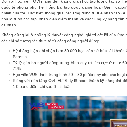
Đối với học viên, OVI mang đến không gian học tập tương tác số th
quốc tế phong phú, hệ thống bài tập được game hóa (Gamification)
nhiên của trẻ. Đặc biệt, thông qua việc ứng dụng trí tuệ nhân tạo (A
hóa lộ trình học tập, nhận diện điểm mạnh và các vùng kỹ năng cần c
cá nhân.
Không dừng lại ở những lý thuyết công nghệ, giá trị cốt lõi của ứ
các chỉ số tương tác thực tế từ cộng đồng người dùng:
Hệ thống hiện ghi nhận hơn 80.000 học viên sở hữu tài khoản
Parents.
Tỷ lệ gắn bó người dùng trung bình duy trì tích cực ở mức 6
71%.
Học viên VUS dành trung bình 20 – 30 phút/ngày cho các hoạt 
Riêng với nền tảng OVI IELTS, tỷ lệ hoàn thành kỹ năng đạt đế
1.0 band điểm chỉ sau 6 – 8 tuần.