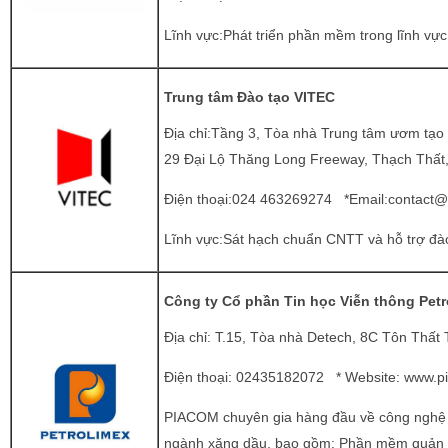
Lĩnh vực:Phát triển phần mềm trong lĩnh vực
Trung tâm Đào tạo VITEC
Địa chỉ:Tầng 3, Tòa nhà Trung tâm ươm tạ
29 Đại Lộ Thăng Long Freeway, Thạch Thất,
Điện thoại:024 463269274 *Email:
contact@v
Lĩnh vực:Sát hạch chuẩn CNTT và hỗ trợ đà
Công ty Cổ phần Tin học Viễn thông Pe
Địa chỉ:
T.15, Tòa nhà Detech, 8C Tôn Thất
Điện thoại: 02435182072 * Website:
www.p
PIACOM chuyên gia hàng đầu về công nghệ t
ngành xăng dầu, bao gồm: Phần mềm quản l