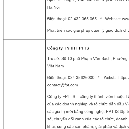
Hà Nội
Điện thoại:
02.432.065.065 * Website:
www
Phát triển các giải pháp quản lý giao dịch c
Công ty TNHH FPT IS
Trụ sở: Số 10 phố Phạm Văn Bạch, Phường D
Việt Nam
Điện thoại:
024 35626000 *
https:
Website:
contact@fpt.com
Công ty FPT IS – công ty thành viên thuộc Tậ
của các doanh nghiệp và tổ chức dẫn đầu Việ
các giá trị mới bằng công nghệ. FPT IS tập t
số, chuyển đổi xanh của các tổ chức, doanh 
khai, cung cấp sản phẩm, giải pháp và dịc