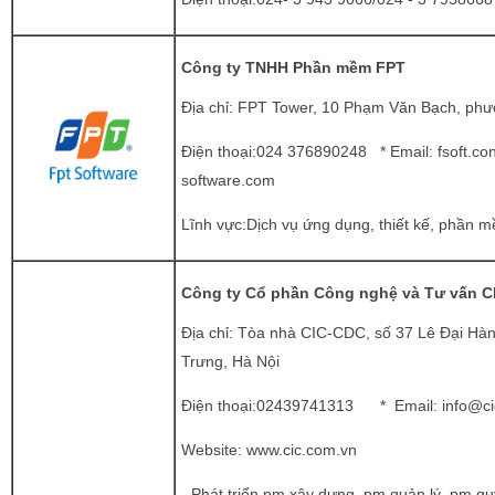
Công ty TNHH Phần mềm FPT
Địa chỉ: FPT Tower, 10 Phạm Văn Bạch, phư
Điện thoại:024 376890248 * Email:
fsoft.co
software.com
Lĩnh vực:Dịch vụ ứng dụng, thiết kế, phần 
Công ty Cổ phần Công nghệ và Tư vấn C
Địa chỉ: Tòa nhà CIC-CDC, số 37 Lê Đại Hà
Trưng, Hà Nội
Điện thoại:02439741313 * Email:
info@c
Website:
www.cic.com.vn
- Phát triển pm xây dựng, pm quản lý, pm qu