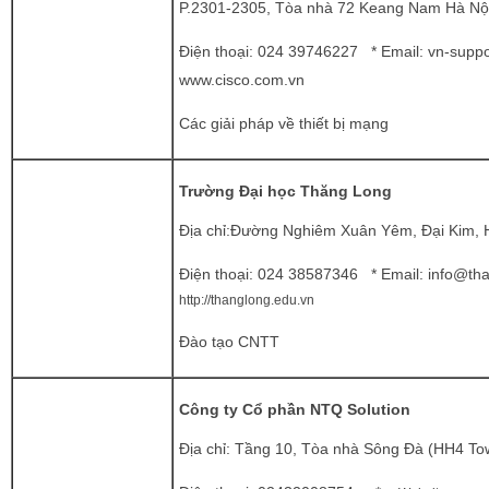
P.2301-2305, Tòa nhà 72 Keang Nam Hà Nộ
Điện thoại:
024 39746227 * Email:
vn-suppo
www.cisco.com.vn
Các giải pháp về thiết bị mạng
Trường Đại học Thăng Long
Địa chỉ:Đường Nghiêm Xuân Yêm, Đại Kim, 
Điện thoại:
024 38587346 * Email:
info@tha
http://thanglong.edu.vn
Đào tạo CNTT
Công ty Cổ phần NTQ Solution
Địa chỉ: Tầng 10, Tòa nhà Sông Đà (HH4 To