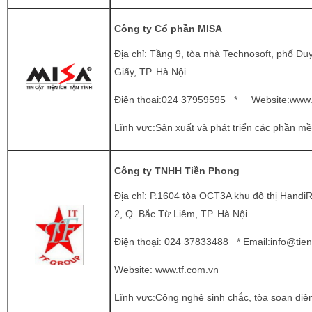
Công ty Cổ phần MISA
Địa chỉ: Tầng 9, tòa nhà Technosoft, phố D
Giấy, TP. Hà Nội
Điện thoại:024 37959595 * Website:
www.
Lĩnh vực:Sản xuất và phát triển các phần mềm
Công ty TNHH Tiền Phong
Địa chỉ: P.1604 tòa OCT3A khu đô thị Han
2, Q. Bắc Từ Liêm, TP. Hà Nội
Điện thoại: 024 37833488 * Email:
info@tie
Website:
www.tf.com.vn
Lĩnh vực:Công nghệ sinh chắc, tòa soạn điệ