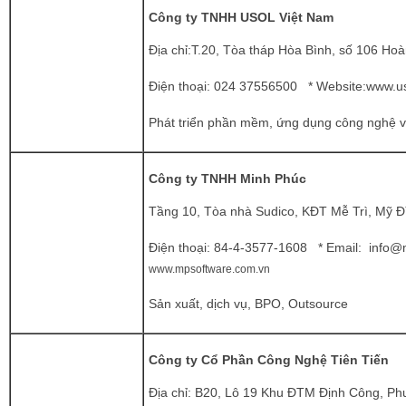
Công ty TNHH USOL Việt Nam
Địa chỉ:T.20, Tòa tháp Hòa Bình, số 106 Hoà
Điện thoại:
024 37556500 * Website:
www.us
Phát triển phần mềm, ứng dụng công nghệ và
Công ty TNHH Minh Phúc
Tầng 10, Tòa nhà Sudico, KĐT Mễ Trì, Mỹ Đ
Điện thoại: 84-4-3577-1608
* Email:
info@
www.mpsoftware.com.vn
Sản xuất, dịch vụ, BPO, Outsource
Công ty Cổ Phần Công Nghệ Tiên Tiến
Địa chỉ: B20, Lô 19 Khu ĐTM Định Công, P