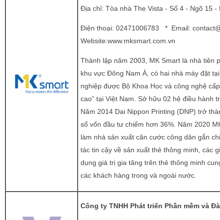
Địa chỉ: Tòa nhà The Vista - Số 4 - Ngõ 15 
Điện thoại: 02471006783 * Email:
contact
Website:
www.mksmart.com.vn
Thành lập năm 2003, MK Smart là nhà tiên ph
khu vực Đông Nam Á, có hai nhà máy đặt tại
nghiệp được Bộ Khoa Học và công nghệ cấ
cao” tại Việt Nam. Sở hữu 02 hệ điều hành
Năm 2014 Dai Nippon Printing (DNP) trở thà
số vốn đầu tư chiếm hơn 36%. Năm 2020 M
làm nhà sản xuất căn cước công dân gắn chip
tác tin cậy về sản xuất thẻ thông minh, các 
dụng giá trị gia tăng trên thẻ thông minh cu
các khách hàng trong và ngoài nước.
Công ty TNHH Phát triển Phần mềm và Đà