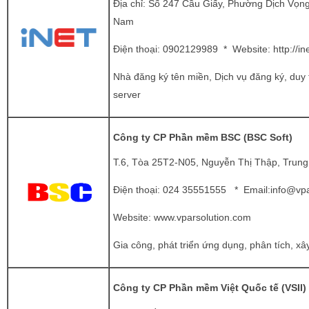
Địa chỉ: Số 247 Cầu Giấy, Phường Dịch Vọng
Nam
Điện thoại:
0902129989 * Website:
http://in
Nhà đăng ký tên miền, Dịch vụ đăng ký, duy tr
server
Công ty CP Phần mềm BSC (BSC Soft)
T.6, Tòa 25T2-N05, Nguyễn Thị Thập, Trung
Điện thoại:
024 35551555 * Email:
info@vpa
Website: www.vparsolution.com
Gia công, phát triển ứng dụng, phân tích, xâ
Công ty CP Phần mềm Việt Quốc tế (VSII)