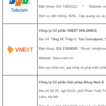
Điện thoại:
024 73002222 * Website:
w
Dịch vụ viễn thông, ADSL, Cáp quang và cá
Công ty Cổ phần VNEXT HOLDINGS
Địa chỉ:
Tầng 18, Tháp C, Toà Centralpoint, 
Điện thoại:
024 37659555
*Email:
info@vne
Website:
www.vnext.vn
Đào tạo nhân lực, gia công và phát triển p
Công ty Cổ phần Giải pháp Đông Nam Á
Địa chỉ:Số 26, ngõ 61/21, phố Phạm Tuấn T
Liêm, Hà Nội