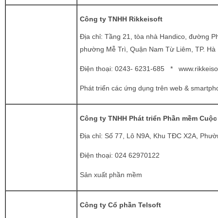
Công ty TNHH Rikkeisoft
Địa chỉ: Tầng 21, tòa nhà Handico, đường P
phường Mễ Trì, Quận Nam Từ Liêm, TP. Hà 
Điện thoại:
0243- 6231-685 *
www.rikkeiso
Phát triển các ứng dụng trên web & smartph
Công ty TNHH Phát triển Phần mềm Cuộc
Địa chỉ: Số 77, Lô N9A, Khu TĐC X2A, Phườ
Điện thoại:
024 62970122
Sản xuất phần mềm
Công ty Cổ phần Telsoft