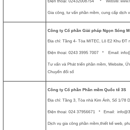
Điện thoại:
02432008754 *
Website:
www.n
Gia công, tư vấn phần mềm, cung cấp dịch
Công ty Cổ phần Giải pháp Ngọn Sóng M
Địa chỉ: Tầng 4- Tòa MITEC, Lô E2 Khu ĐT 
Điện thoại:
0243 3995 7007 * Email: in
Tư vấn và Phát triển phần mềm, Website, Ứn
Chuyển đổi số
Công ty Cổ phần Phần mềm Quốc tế 3S
Địa chỉ: Tầng 3, Tòa nhà Kim Ánh, Số 1/78 
Điện thoại:
024 37956671 * Email:
info@3
Dịch vụ gia công phần mềm,thiết kế web, phá