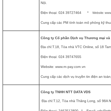
Nội.
Điện thoại:
024 39727464 *
Website:
www.
Cung cấp các PM tính toán mô phỏng kỹ thu
Công ty Cổ phần Dịch vụ Thương mại v
Địa chỉ:T.18, Tòa nhà VTC Online, số 18 Tam
Điện thoại:
024 39747655
Website:
www.m-pay.com.vn
Cung cấp các dịch vụ truyền tin điện an toàn
Công ty TNHH NTT DATA VDS
Địa chỉ:T.12, Tòa nhà Thăng Long, số 98A
Điện thoại: 2462512800 * Email: vds@ntt