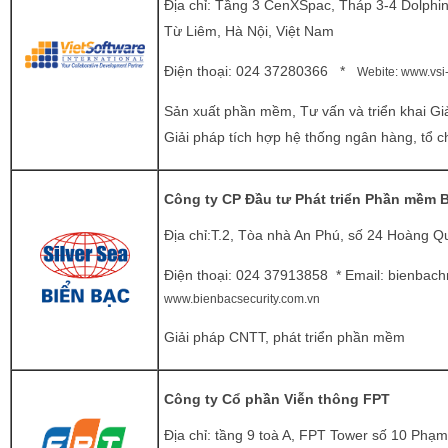
Địa chỉ: Tầng 3 CenXSpac, Tháp 3-4 Dolphin
Từ Liêm, Hà Nội, Việt Nam
Điện thoại:
024 37280366 *
Webite:
www.vsi-
Sản xuất phần mềm, Tư vấn và triển khai Gi
Giải pháp tích hợp hệ thống ngân hàng, tổ c
Công ty CP Đầu tư Phát triển Phần mềm 
Địa chỉ:T.2, Tòa nhà An Phú, số 24 Hoàng Qu
Điện thoại:
024 37913858 * Email:
bienbach
www.bienbacsecurity.com.vn
Giải pháp CNTT, phát triển phần mềm
Công ty Cổ phần Viễn thông FPT
Địa chỉ: tầng 9 toà A, FPT Tower số 10 Phạ