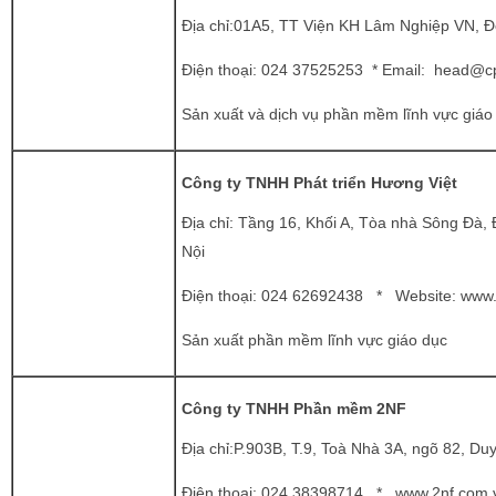
Địa chỉ:01A5, TT Viện KH Lâm Nghiệp VN, Đ
Điện thoại:
024 37525253 * Email:
head@cp
Sản xuất và dịch vụ phần mềm lĩnh vực giáo
Công ty TNHH Phát triển Hương Việt
Địa chỉ: Tầng 16, Khối A, Tòa nhà Sông Đ
Nội
Điện thoại:
024 62692438 * Website:
www.
Sản xuất phần mềm lĩnh vực giáo dục
Công ty TNHH Phần mềm 2NF
Địa chỉ:P.903B, T.9, Toà Nhà 3A, ngõ 82, Du
Điện thoại:
024 38398714 *
www.2nf.com.