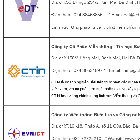
Địa chỉ:Số 17 ngõ 294/2 Kim Mã, Ba Đình, Ha
Điện thoại: 024 38463856 * Email:
edt@edt
Lĩnh vực: Giải pháp tư vấn, phát triển phần 
Công ty Cổ Phần Viễn thông - Tin học Bư
Địa chỉ: 158/2 Hồng Mai, Bạch Mai, Hai Bà T
Điện thoại: 024 38634597 * Email:
info@ct
CTIN là doanh nghiệp đầu tiên thực hiện các dự án m
Việt Nam, với thị phần lớn nhất phần dịch vụ xây lắp
CTIN hoạt động chính trong lĩnh vực Viễn thông và 
Công ty Viễn thông Điện lực và Công ngh
Địa chỉ:T.16 -18, Tháp A, số 11 Cửa Bắc, Ba
Điện thoại:024 22225210 * Website:
www.evn