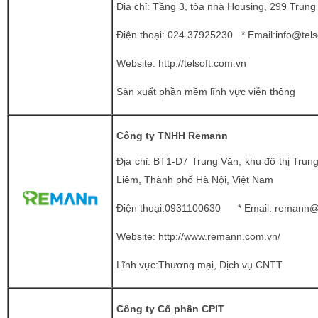
Địa chỉ: Tầng 3, tòa nhà Housing, 299 Trung
Điện thoại:
024 37925230
* Email:
info@tels
Website:
http://telsoft.com.vn
Sản xuất phần mềm lĩnh vực viễn thông
Công ty TNHH Remann
Địa chỉ: BT1-D7 Trung Văn, khu đô thị Tr
Liêm, Thành phố Hà Nội, Việt Nam
Điện thoại:
0931100630
* Email:
remann@
Website:
http://www.remann.com.vn/
Lĩnh vực:
Thương mại, Dịch vụ CNTT
Công ty Cổ phần CPIT