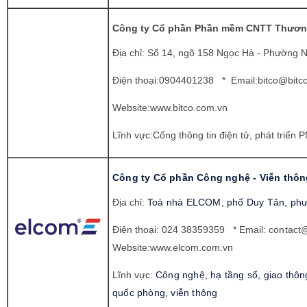
Công ty Cổ phần Phần mềm CNTT Thươn
Địa chỉ: Số 14, ngõ 158 Ngọc Hà - Phường 
Điện thoại:0904401238 * Email:
bitco@bitc
Website:
www.bitco.com.vn
Lĩnh vực:Cổng thông tin điện tử, phát triển 
Công ty Cổ phần Công nghệ - Viễn th
Địa chỉ:
Toà nhà ELCOM, phố Duy Tân, phư
Điện thoại: 024 38359359 * Email:
contact
Website:
www.elcom.com.vn
Lĩnh vực:
Công nghệ, hạ tầng số, giao thôn
quốc phòng, viễn thông