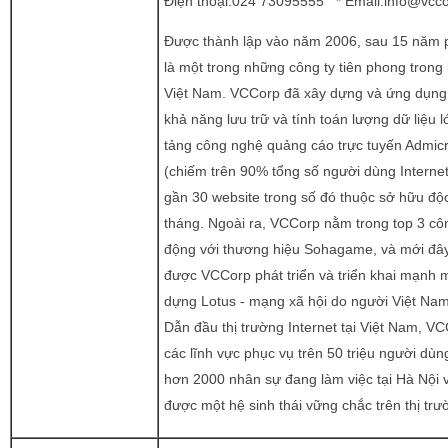
Điện thoại:024 73095555 * Email:
info@vcco
Được thành lập vào năm 2006, sau 15 năm p
là một trong những công ty tiên phong trong
Việt Nam. VCCorp đã xây dựng và ứng dụng 
khả năng lưu trữ và tính toán lượng dữ liệu 
tảng công nghệ quảng cáo trực tuyến Admicr
(chiếm trên 90% tổng số người dùng Internet 
gần 30 website trong số đó thuộc sở hữu độ
tháng. Ngoài ra, VCCorp nằm trong top 3 cô
động với thương hiệu Sohagame, và mới đây 
được VCCorp phát triển và triển khai mạnh 
dựng Lotus - mạng xã hội do người Việt Nam
Dẫn đầu thị trường Internet tại Việt Nam, VCC
các lĩnh vực phục vụ trên 50 triệu người dùng
hơn 2000 nhân sự đang làm việc tại Hà Nộ
được một hệ sinh thái vững chắc trên thị trư