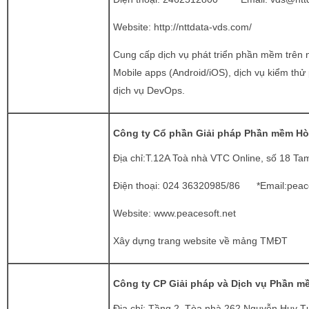
Website:
http://nttdata-vds.com/
Cung cấp dịch vụ phát triển phần mềm trên 
Mobile apps (Android/iOS), dịch vụ kiểm th
dịch vụ DevOps.
Công ty Cổ phần Giải pháp Phần mềm Hòa
Địa chỉ:T.12A Toà nhà VTC Online, số 18 Tam
Điện thoại:
024 36320985/86 *Email:
peac
Website:
www.peacesoft.net
Xây dựng trang website về mảng TMĐT
Công ty CP Giải pháp và Dịch vụ Phần mề
Địa chỉ: Tầng 2, Tòa nhà 262 Nguyễn Huy 