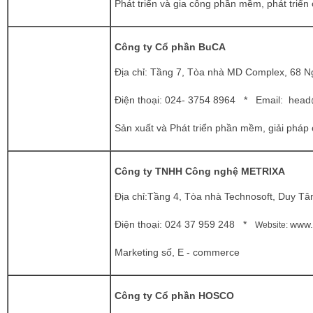
Phát triển và gia công phần mềm, phát triển
Công ty Cổ phần BuCA
Địa chỉ
: Tầng 7, Tòa nhà MD Complex, 68 N
Điện thoại: 024- 3754 8964 * Email:
head
Sản xuất và Phát triển phần mềm, giải pháp 
Công ty TNHH Công nghệ METRIXA
Địa chỉ:Tầng 4, Tòa nhà Technosoft, Duy Tâ
Điện thoại:
024 37 959 248 *
www.
Website:
Marketing số, E - commerce
Công ty Cổ phần HOSCO