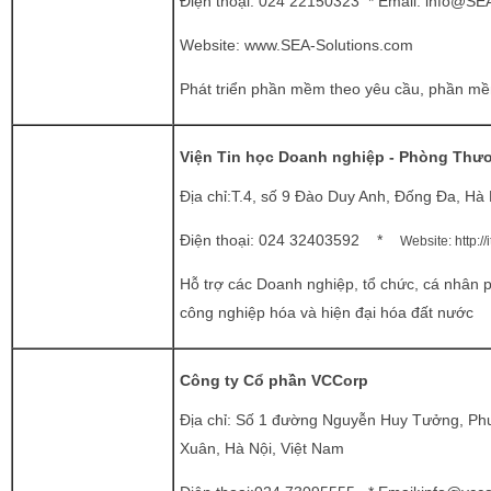
Điện thoại:
024 22150323 * Email:
info@SEA
Website:
www.SEA-Solutions.com
Phát triển phần mềm theo yêu cầu, phần m
Viện Tin học Doanh nghiệp - Phòng Thư
Địa chỉ:T.4, số 9 Đào Duy Anh, Đống Đa, Hà 
Điện thoại:
024 32403592 *
Website:
http://
Hỗ trợ các Doanh nghiệp, tổ chức, cá nhân 
công nghiệp hóa và hiện đại hóa đất nước
Công ty Cổ phần VCCorp
Địa chỉ: Số 1 đường Nguyễn Huy Tưởng, P
Xuân, Hà Nội, Việt Nam