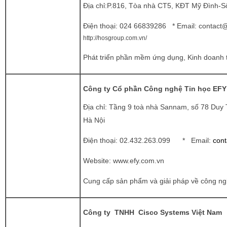
Địa chỉ:P.816, Tòa nhà CT5, KĐT Mỹ Đình-
Điện thoại:
024 66839286 * Email:
contact
http://hosgroup.com.vn/
Phát triển phần mềm ứng dụng, Kinh doanh th
Công ty Cổ phần Công nghệ Tin học EFY
Địa chỉ: Tầng 9 toà nhà Sannam, số 78 Duy
Hà Nội
Điện thoại:
02.432.263.099 * Email:
con
Website:
www.efy.com.vn
Cung cấp sản phẩm và giải pháp về công n
Công ty TNHH Cisco Systems Việt Nam