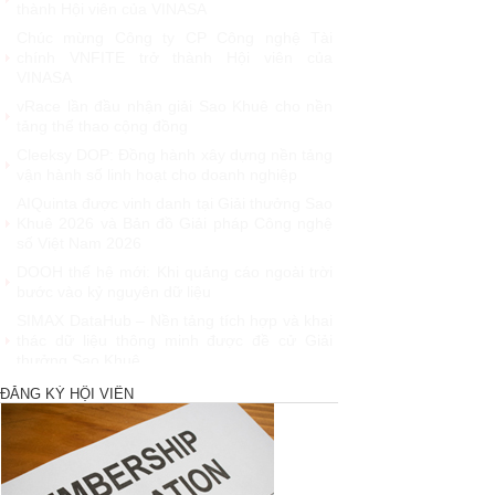
lõi với loạt giải Sao Khuê lần thứ 23
Talent Solution - giải pháp tuyển dụng ứng
dụng AI được vinh danh tại Sao Khuê 2026
NashTech: 26 năm phát triển, 18 năm liên
tiếp được vinh danh tại Giải thưởng Sao
Khuê
VINASA chúc mừng sinh nhật Hội viên tháng
7
MobiFone IT được vinh danh tại giải thưởng
Sao Khuê 2026 và ghi danh trên Bản đồ Giải
pháp Công...
SoftMart Đạt Giải Sao Khuê 2026 với
FlexCLC — Giải Pháp Quản Lý Toàn Diện
Vòng Đời Tài Sản Bảo Đảm
VUS đạt giải thưởng Sao Khuê 2026: Khẳng
định vị thế tiên phong trong công nghệ giáo
dục (EdTech)
ĐĂNG KÝ HỘI VIÊN
Từ Quán quân Sota Tank đến Sao Khuê 5
sao 2026: Hành trình đưa người Việt ra thế
giới của Saydi AI