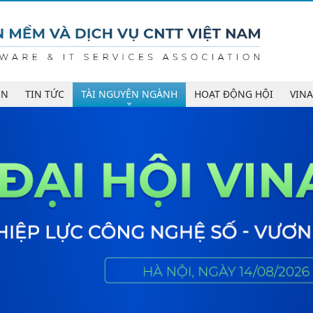
ÊN
TIN TỨC
TÀI NGUYÊN NGÀNH
HOẠT ĐỘNG HỘI
VIN