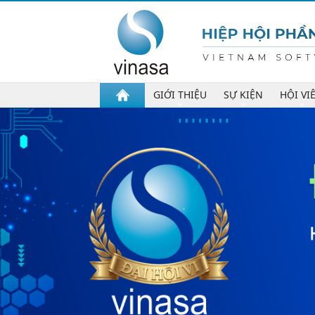
GIỚI THIỆU
SỰ KIỆN
HỘI VI