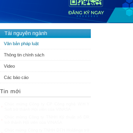
Tài nguyên ngành
Văn bản pháp luật
Thông tin chính sách
Video
Các báo cáo
Tin mới
Chúc mừng Công ty Giáo dục Trực tuyến
Funix trở thành Hội viên của VINASA
Fast Business Online: Top giải pháp ERP
được nhiều doanh nghiệp lớn tin dùng
FPT khẳng định năng lực làm chủ công nghệ