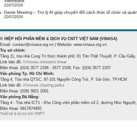
VietinBank
22/07/2026
Genie Meeting – Trợ lý AI giúp chuyển đổi cách thức tổ chức và quản 
22/07/2026
© HIỆP HỘI PHẦN MỀM & DỊCH VỤ CNTT VIỆT NAM (VINASA)
Email: contact@vinasa.org.vn | Website: www.vinasa.org.vn
Trụ sở chính:
Tầng 11, tòa nhà Cung Trí thức thành phố, 01 Tôn Thất Thuyết, P. Cầu Giấy,
Link bản đồ:
///moves.ministers.linear
Điện thoại: (024) 3577 2336 - 3577 2338; Fax: (024) 3577 2337
Văn phòng Tp. Hồ Chí Minh:
Tầng 4, Tòa nhà QTSC, 97-101 Nguyễn Công Trứ, P. Sài Gòn, TP.HCM
Link bản đồ:
///moves.chairing.polka
Điện thoại: (028) 3821 2001
Văn phòng Đà Nẵng:
Tầng 4 - Tòa nhà ICT1 - Khu Công viên phần mềm số 2, đường Như Nguyệt,
Điện thoại: 0917874455
VNPT
Thiết kế & tài trợ bởi