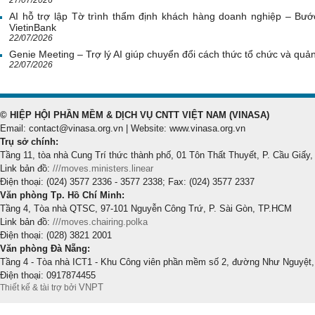
AI hỗ trợ lập Tờ trình thẩm định khách hàng doanh nghiệp – Bước
VietinBank
22/07/2026
Genie Meeting – Trợ lý AI giúp chuyển đổi cách thức tổ chức và quản 
22/07/2026
© HIỆP HỘI PHẦN MỀM & DỊCH VỤ CNTT VIỆT NAM (VINASA)
Email: contact@vinasa.org.vn | Website: www.vinasa.org.vn
Trụ sở chính:
Tầng 11, tòa nhà Cung Trí thức thành phố, 01 Tôn Thất Thuyết, P. Cầu Giấy,
Link bản đồ:
///moves.ministers.linear
Điện thoại: (024) 3577 2336 - 3577 2338; Fax: (024) 3577 2337
Văn phòng Tp. Hồ Chí Minh:
Tầng 4, Tòa nhà QTSC, 97-101 Nguyễn Công Trứ, P. Sài Gòn, TP.HCM
Link bản đồ:
///moves.chairing.polka
Điện thoại: (028) 3821 2001
Văn phòng Đà Nẵng:
Tầng 4 - Tòa nhà ICT1 - Khu Công viên phần mềm số 2, đường Như Nguyệt,
Điện thoại: 0917874455
VNPT
Thiết kế & tài trợ bởi