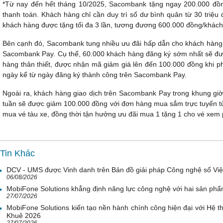
*Từ nay đến hết tháng 10/2025, Sacombank tặng ngay 200.000 đồng
thanh toán. Khách hàng chỉ cần duy trì số dư bình quân từ 30 triệu đ
khách hàng được tặng tối đa 3 lần, tương đương 600.000 đồng/khách
Bên cạnh đó, Sacombank tung nhiều ưu đãi hấp dẫn cho khách hàng đ
Sacombank Pay. Cụ thể, 60.000 khách hàng đăng ký sớm nhất sẽ đượ
hàng thân thiết, được nhận mã giảm giá lên đến 100.000 đồng khi ph
ngày kể từ ngày đăng ký thành công trên Sacombank Pay.
Ngoài ra, khách hàng giao dịch trên Sacombank Pay trong khung giờ
tuần sẽ được giảm 100.000 đồng với đơn hàng mua sắm trực tuyến từ
mua vé tàu xe, đồng thời tận hưởng ưu đãi mua 1 tặng 1 cho vé xem ph
Tin Khác
DCV - UMS được Vinh danh trên Bản đồ giải pháp Công nghệ số Vi
06/08/2026
MobiFone Solutions khẳng định năng lực công nghệ với hai sản phẩ
27/07/2026
MobiFone Solutions kiến tạo nền hành chính công hiện đại với Hệ th
Khuê 2026
27/07/2026