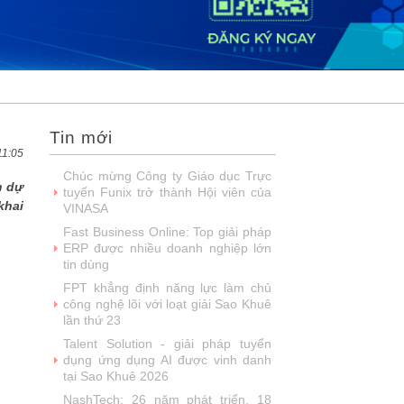
2026
DOOH thế hệ mới: Khi quảng cáo
ngoài trời bước vào kỷ nguyên dữ
liệu
SIMAX DataHub – Nền tảng tích
hợp và khai thác dữ liệu thông minh
được đề cử Giải thưởng Sao Khuê...
Tin mới
FPT Play chiếu trọn vẹn 3 giải bóng
đá ‘hot’ nhất mùa hè 2026
11:05
Chúc mừng Công ty Giáo dục Trực
m dự
tuyến Funix trở thành Hội viên của
khai
VINASA
Fast Business Online: Top giải pháp
ERP được nhiều doanh nghiệp lớn
tin dùng
FPT khẳng định năng lực làm chủ
công nghệ lõi với loạt giải Sao Khuê
lần thứ 23
Talent Solution - giải pháp tuyển
dụng ứng dụng AI được vinh danh
tại Sao Khuê 2026
NashTech: 26 năm phát triển, 18