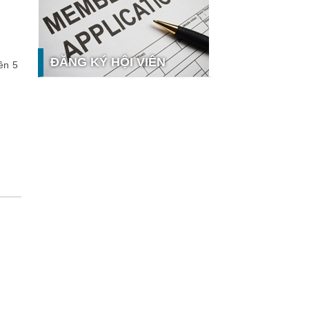
nghệ và thị trường
Giải pháp PGx của GeneStory: Lời
giải cho bài toán tự chủ công nghệ y
tế số tại Sao Khuê 2026
ĐĂNG KÝ HỘI VIÊN
ên 5
Ứng dụng nhận diện cuộc gọi
iCallme giành giải thưởng Sao Khuê
2026
Tingee by HENO được vinh danh tại
Sao Khuê 2026 với nền tảng Ngân
hưởng
hàng Mở và Quản lý thanh toán
qua...
MB ghi dấu ấn với 5 giải thưởng
Sao Khuê 2026
MyShop Pro được vinh danh tại Sao
Khuê 2026: Khẳng định dấu ấn tiên
phong của BIDV trong hành trình...
SACOMBANK nhận giải thưởng Sao
Khuê 2026 và ghi tên trên Bản đồ
Giải pháp Công nghệ số Việt Nam
VietinBank eFAST Mobile - ngân
hàng số doanh nghiệp thế hệ mới