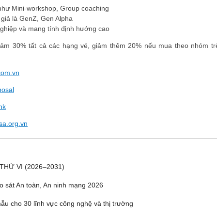
như Mini-workshop, Group coaching
 giả là GenZ, Gen Alpha
ghiệp và mang tính định hướng cao
 giảm 30% tất cả các hạng vé, giảm thêm 20% nếu mua theo nhóm tr
ĐĂNG KÝ HỘI VIÊN
com.vn
posal
Đăng ký hội viên để 
quyền lợi tốt nhất
nk
sa.org.vn
THỨ VI (2026–2031)
o sát An toàn, An ninh mạng 2026
u cho 30 lĩnh vực công nghệ và thị trường