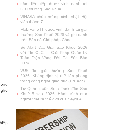
năm liên tiếp được vinh danh tại
Giải thưởng Sao Khuê
VINASA chúc mừng sinh nhật Hội
viên tháng 7
MobiFone IT được vinh danh tại giải
thưởng Sao Khuê 2026 và ghi danh
trên Bản đồ Giải pháp Công...
SoftMart Đạt Giải Sao Khuê 2026
với FlexCLC — Giải Pháp Quản Lý
Toàn Diện Vòng Đời Tài Sản Bảo
Đảm
VUS đạt giải thưởng Sao Khuê
2026: Khẳng định vị thế tiên phong
trong công nghệ giáo dục (EdTech)
đồng
Từ Quán quân Sota Tank đến Sao
nghệ
Khuê 5 sao 2026: Hành trình đưa
người Việt ra thế giới của Saydi AI
Khai phá giá trị từ tri thức doanh
nghiệp: NoteX và hành trình chinh
phục Giải thưởng Sao Khuê 2026
hiệp
Vietnam Tech Map 2026 công bố bộ
câu hỏi mẫu cho 30 lĩnh vực công