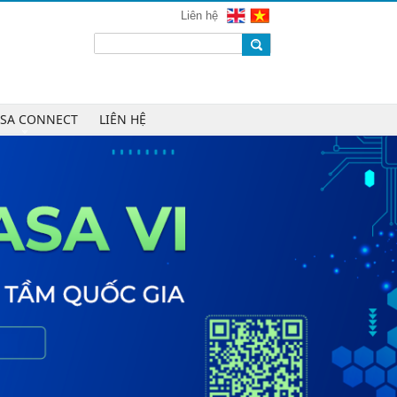
mạng 2026
Liên hệ
Chúc mừng Công ty CP Công nghệ
W.H.Y Soft trở thành Hội viên của
VINASA
Chúc mừng Công ty TNHH Kỹ thuật
số DR trở thành Hội viên của
ASA CONNECT
LIÊN HỆ
VINASA
Chúc mừng Công ty TNHH DTH
Holdings trở thành Hội viên của
VINASA
Chúc mừng Công ty CP Công nghệ
Tài chính VNFITE trở thành Hội viên
của VINASA
vRace lần đầu nhận giải Sao Khuê
cho nền tảng thể thao cộng đồng
Cleeksy DOP: Đồng hành xây dựng
nền tảng vận hành số linh hoạt cho
doanh nghiệp
AIQuinta được vinh danh tại Giải
thưởng Sao Khuê 2026 và Bản đồ
Giải pháp Công nghệ số Việt Nam