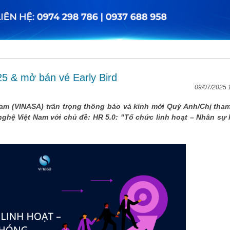
25 & mở bán vé Early Bird
09/07/2025 
am (VINASA) trân trọng thông báo và kính mời Quý Anh/Chị tha
ghệ Việt Nam với chủ đề: HR 5.0: "Tổ chức linh hoạt – Nhân sự 