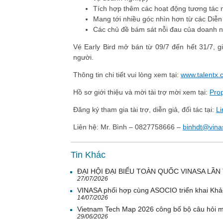
Tích hợp thêm các hoạt động tương tác 
Mang tới nhiều góc nhìn hơn từ các Diễn
Các chủ đề bám sát nỗi đau của doanh n
Vé Early Bird mở bán từ 09/7 đến hết 31/7,
người.
Thông tin chi tiết vui lòng xem tại:
www.talentx.
Hồ sơ giới thiệu và mời tài trợ mời xem tại:
Pro
Đăng ký tham gia tài trợ, diễn giả, đối tác tại:
Li
Liên hệ: Mr. Bình – 0827758666 –
binhdt@vina
Tin Khác
ĐẠI HỘI ĐẠI BIỂU TOÀN QUỐC VINASA LẦN 
27/07/2026
VINASA phối hợp cùng ASOCIO triển khai Khả
14/07/2026
Vietnam Tech Map 2026 công bố bộ câu hỏi mẫ
29/06/2026