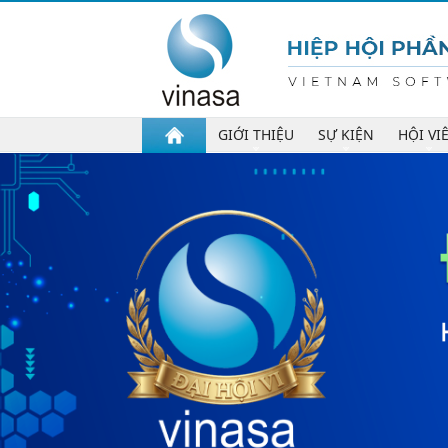
GIỚI THIỆU
SỰ KIỆN
HỘI VI