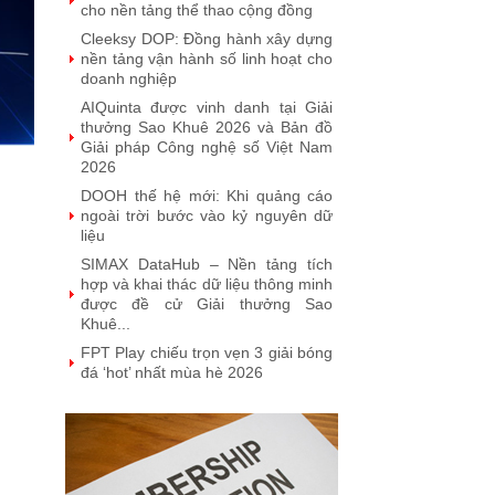
năm liên tiếp được vinh danh tại
Giải thưởng Sao Khuê
VINASA chúc mừng sinh nhật Hội
viên tháng 7
MobiFone IT được vinh danh tại
giải thưởng Sao Khuê 2026 và ghi
danh trên Bản đồ Giải pháp Công...
SoftMart Đạt Giải Sao Khuê 2026
với FlexCLC — Giải Pháp Quản Lý
Toàn Diện Vòng Đời Tài Sản Bảo
Đảm
VUS đạt giải thưởng Sao Khuê
2026: Khẳng định vị thế tiên phong
trong công nghệ giáo dục (EdTech)
Từ Quán quân Sota Tank đến Sao
Khuê 5 sao 2026: Hành trình đưa
người Việt ra thế giới của Saydi AI
Khai phá giá trị từ tri thức doanh
nghiệp: NoteX và hành trình chinh
phục Giải thưởng Sao Khuê 2026
Vietnam Tech Map 2026 công bố
bộ câu hỏi mẫu cho 30 lĩnh vực