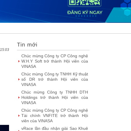
DOOH thế hệ mới: Khi quảng cáo
ngoài trời bước vào kỷ nguyên dữ
liệu
SIMAX DataHub – Nền tảng tích
hợp và khai thác dữ liệu thông minh
được đề cử Giải thưởng Sao
Khuê...
Tin mới
FPT Play chiếu trọn vẹn 3 giải bóng
đá ‘hot’ nhất mùa hè 2026
 15:03
Chúc mừng Công ty Giáo dục Trực
tuyến Funix trở thành Hội viên của
VINASA
Fast Business Online: Top giải pháp
ERP được nhiều doanh nghiệp lớn
tin dùng
FPT khẳng định năng lực làm chủ
công nghệ lõi với loạt giải Sao Khuê
lần thứ 23
Talent Solution - giải pháp tuyển
dụng ứng dụng AI được vinh danh
tại Sao Khuê 2026
NashTech: 26 năm phát triển, 18