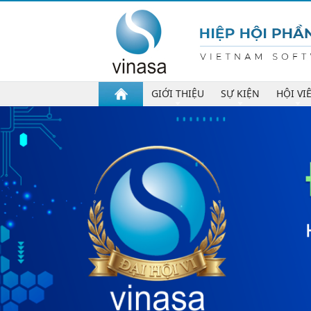
GIỚI THIỆU
SỰ KIỆN
HỘI VI