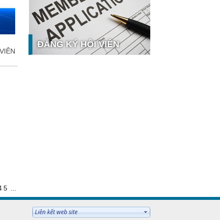
công nghệ và thị trường
Giải pháp PGx của GeneStory: Lời
giải cho bài toán tự chủ công nghệ
y tế số tại Sao Khuê 2026
ĐĂNG KÝ HỘI VIÊN
VIÊN
Ứng dụng nhận diện cuộc gọi
iCallme giành giải thưởng Sao Khuê
2026
Tingee by HENO được vinh danh tại
Sao Khuê 2026 với nền tảng Ngân
 hưởng
hàng Mở và Quản lý thanh toán
qua...
MB ghi dấu ấn với 5 giải thưởng
Sao Khuê 2026
MyShop Pro được vinh danh tại
Sao Khuê 2026: Khẳng định dấu ấn
tiên phong của BIDV trong hành
trình...
SACOMBANK nhận giải thưởng
4
5
...
Sao Khuê 2026 và ghi tên trên Bản
đồ Giải pháp Công nghệ số Việt
Nam