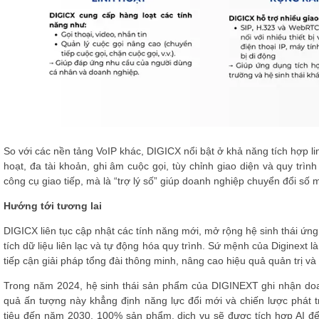
So với các nền tảng VoIP khác, DIGICX nổi bật ở khả năng tích hợp l
hoạt, đa tài khoản, ghi âm cuộc gọi, tùy chỉnh giao diện và quy trì
công cụ giao tiếp, mà là “trợ lý số” giúp doanh nghiệp chuyển đổi số m
Hướng tới tương lai
DIGICX liên tục cập nhật các tính năng mới, mở rộng hệ sinh thái ứn
tích dữ liệu liên lạc và tự động hóa quy trình. Sứ mệnh của Diginext l
tiếp cận giải pháp tổng đài thông minh, nâng cao hiệu quả quản trị và
Trong năm 2024, hệ sinh thái sản phẩm của DIGINEXT ghi nhận doa
quả ấn tượng này khẳng định năng lực đổi mới và chiến lược phá
tiêu đến năm 2030, 100% sản phẩm, dịch vụ sẽ được tích hợp AI để t