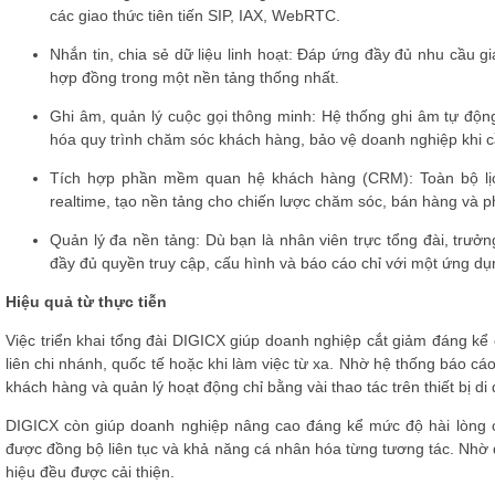
các giao thức tiên tiến SIP, IAX, WebRTC.
Nhắn tin, chia sẻ dữ liệu linh hoạt: Đáp ứng đầy đủ nhu cầu gia
hợp đồng trong một nền tảng thống nhất.
Ghi âm, quản lý cuộc gọi thông minh: Hệ thống ghi âm tự động, q
hóa quy trình chăm sóc khách hàng, bảo vệ doanh nghiệp khi cầ
Tích hợp phần mềm quan hệ khách hàng (CRM): Toàn bộ lịch
realtime, tạo nền tảng cho chiến lược chăm sóc, bán hàng và phá
Quản lý đa nền tảng: Dù bạn là nhân viên trực tổng đài, trư
đầy đủ quyền truy cập, cấu hình và báo cáo chỉ với một ứng dụ
Hiệu quả từ thực tiễn
Việc triển khai tổng đài DIGICX giúp doanh nghiệp cắt giảm đáng kể c
liên chi nhánh, quốc tế hoặc khi làm việc từ xa. Nhờ hệ thống báo cá
khách hàng và quản lý hoạt động chỉ bằng vài thao tác trên thiết bị di
DIGICX còn giúp doanh nghiệp nâng cao đáng kể mức độ hài lòng c
được đồng bộ liên tục và khả năng cá nhân hóa từng tương tác. Nhờ đ
hiệu đều được cải thiện.