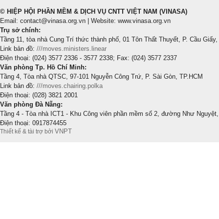
© HIỆP HỘI PHẦN MỀM & DỊCH VỤ CNTT VIỆT NAM (VINASA)
Email: contact@vinasa.org.vn | Website: www.vinasa.org.vn
Trụ sở chính:
Tầng 11, tòa nhà Cung Trí thức thành phố, 01 Tôn Thất Thuyết, P. Cầu Giấy,
Link bản đồ:
///moves.ministers.linear
Điện thoại: (024) 3577 2336 - 3577 2338; Fax: (024) 3577 2337
Văn phòng Tp. Hồ Chí Minh:
Tầng 4, Tòa nhà QTSC, 97-101 Nguyễn Công Trứ, P. Sài Gòn, TP.HCM
Link bản đồ:
///moves.chairing.polka
Điện thoại: (028) 3821 2001
Văn phòng Đà Nẵng:
Tầng 4 - Tòa nhà ICT1 - Khu Công viên phần mềm số 2, đường Như Nguyệt,
Điện thoại: 0917874455
VNPT
Thiết kế & tài trợ bởi