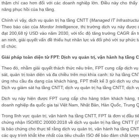
thậm chí cao hơn đối với các doanh nghiệp lớn. Điều này cho thấy 
năng phục hồi của hạ tầng.
Chính vì vậy, dịch vụ quản trị hạ tầng CNTT (
Managed IT Infrastructu
Theo báo cáo của
Mordor Intelligence
, thị trường dịch vụ này được
đạt 200,68 tỷ USD vào năm 2030, với tốc độ tăng trưởng CAGR ấn t
an ninh, giải quyết vấn đề thiếu hụt nhân lực và đối phó với sự phức 
tổ chức.
Giải pháp toàn diện từ FPT: Dịch vụ quản trị, vận hành hạ tầng
Theo đó, nhằm giải quyết thách thức nêu trên, FPT cung cấp dịch vụ
sát, quản trị toàn diện và đa chiều trên mọi khía cạnh: từ hạ tầng C
ứng nhu cầu đa dạng của khách hàng, FPT thiết kế 3 gói dịch vụ chu
Dịch vụ giám sát hạ tầng CNTT; dịch vụ quản trị hạ tầng CNTT; dịch vụ
Dịch vụ này hiện được FPT cung cấp cho hàng trăm khách hàng, tr
doanh nghiệp đa quốc gia tại Việt Nam, Nhật Bản, Hàn Quốc, Trung
Trong lĩnh vực quản trị, vận hành hạ tầng CNTT, FPT là đơn vị đầu tiê
chứng nhận ISO/IEC 20000:2018 về dịch vụ quản trị hạ tầng CNTT (
là bảo chứng cho thực tế rằng dịch vụ quản trị, vận hành hạ tầng CN
các quy trình khắt khe nhất của tiêu chuẩn ISO để bảo đảm chất lượ