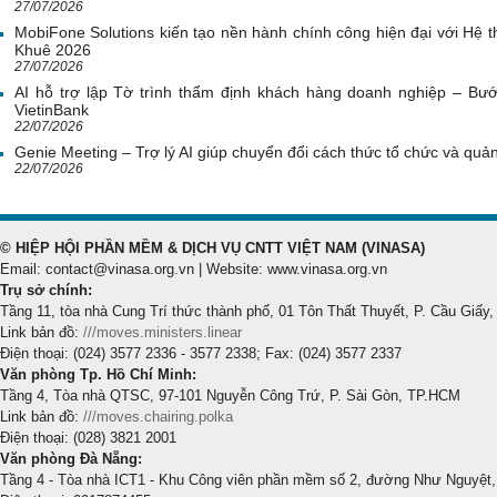
27/07/2026
MobiFone Solutions kiến tạo nền hành chính công hiện đại với Hệ th
Khuê 2026
27/07/2026
AI hỗ trợ lập Tờ trình thẩm định khách hàng doanh nghiệp – Bước
VietinBank
22/07/2026
Genie Meeting – Trợ lý AI giúp chuyển đổi cách thức tổ chức và quản 
22/07/2026
© HIỆP HỘI PHẦN MỀM & DỊCH VỤ CNTT VIỆT NAM (VINASA)
Email: contact@vinasa.org.vn | Website: www.vinasa.org.vn
Trụ sở chính:
Tầng 11, tòa nhà Cung Trí thức thành phố, 01 Tôn Thất Thuyết, P. Cầu Giấy,
Link bản đồ:
///moves.ministers.linear
Điện thoại: (024) 3577 2336 - 3577 2338; Fax: (024) 3577 2337
Văn phòng Tp. Hồ Chí Minh:
Tầng 4, Tòa nhà QTSC, 97-101 Nguyễn Công Trứ, P. Sài Gòn, TP.HCM
Link bản đồ:
///moves.chairing.polka
Điện thoại: (028) 3821 2001
Văn phòng Đà Nẵng:
Tầng 4 - Tòa nhà ICT1 - Khu Công viên phần mềm số 2, đường Như Nguyệt,