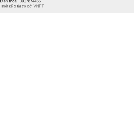
Điện thoại: 0917874455
VNPT
Thiết kế & tài trợ bởi