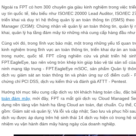
Ngoài ra FPT có hơn 300 chuyên gia giàu kinh nghiệm trong việc triể
uy tín quốc tế, tiêu biểu như ISO/IEC 20000 Lead Auditor, ISO/IE
triển khai và duy trì hệ thống quản lý an toàn thông tin (ISMS) theo
Manager (CISM): Chứng nhận về quản lý an toàn thông tin, quản lý rủ
khai, quản lý hạ tầng đám mây từ những nhà cung cấp hàng đầu nh
Cùng với đó, trong lĩnh vực bảo mật, một trong những yếu tố quan 
kinh nghiệm trong lĩnh vực an toàn thông tin, triển khai dự án an t
trong nước, quốc tế. FPT cũng nghiên cứu và phát triển hệ sin
FPT.EagleEye, tạo nên vòng tròn khép kín giúp bảo vệ tài sản số củ
ninh mạng tập trung - FPT.EagleEye mSOC, sản phẩm Quản lý thông 
dịch vụ giám sát an toàn thông tin và phản ứng sự cố điểm cuối -
chứng chỉ PCI DSS, dịch vụ kiểm thử và đánh giá ATTT - Pentest.
Hướng tới mục tiêu cung cấp dịch vụ tới khách hàng toàn cầu, đặc biệ
toán đám mây
, mới đây, FPT ra mắt gói dịch vụ Cloud Managed Se
dựng nền tảng vận hành hạ tầng Cloud an toàn, đạt chuẩn. Cụ thể, 
gồm: Giám sát và quản lý; Vá lỗi và cập nhật; Sao lưu và phục hồi s
dịch vụ được áp dụng trên hệ sinh thái 14 dịch vụ hiện có trong hệ s
nhiệm vụ vận hành đám mây hàng ngày của doanh nghiệp.