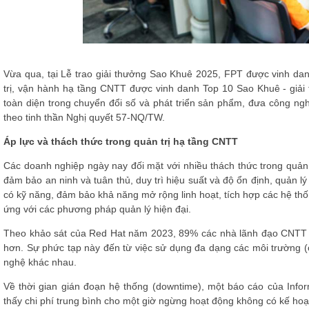
Vừa qua, tại Lễ trao giải thưởng Sao Khuê 2025, FPT được vinh da
trị, vận hành hạ tầng CNTT
được vinh danh Top 10 Sao Khuê - giải 
toàn diện trong chuyển đổi số và phát triển sản phẩm, đưa công ng
theo tinh thần Nghị quyết 57-NQ/TW.
Áp lực và thách thức trong quản trị hạ tầng CNTT
Các doanh nghiệp ngày nay đối mặt với nhiều thách thức trong quản 
đảm bảo an ninh và tuân thủ, duy trì hiệu suất và độ ổn định, quản l
có kỹ năng, đảm bảo khả năng mở rộng linh hoạt, tích hợp các hệ thốn
ứng với các phương pháp quản lý hiện đại.
Theo khảo sát của Red Hat năm 2023, 89% các nhà lãnh đạo CNTT c
hơn. Sự phức tạp này đến từ việc sử dụng đa dạng các môi trường (on
nghệ khác nhau.
Về thời gian gián đoạn hệ thống (downtime), một báo cáo của Inform
thấy chi phí trung bình cho một giờ ngừng hoạt động không có kế hoạ