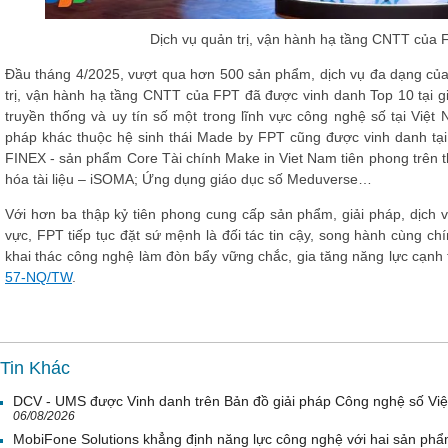
Dịch vụ quản trị, vận hành hạ tầng CNTT của
Đầu tháng 4/2025, vượt qua hơn 500 sản phẩm, dịch vụ đa dạng của
trị, vận hành hạ tầng CNTT
của FPT đã được vinh danh Top 10 tại gi
truyền thống và uy tín số một trong lĩnh vực công nghệ số tại Việt 
pháp khác thuộc hệ sinh thái Made by FPT cũng được vinh danh tạ
FINEX - sản phẩm Core Tài chính Make in Viet Nam tiên phong trên th
hóa tài liệu – iSOMA; Ứng dụng giáo dục số Meduverse…
Với hơn ba thập kỷ tiên phong cung cấp sản phẩm, giải pháp, dịch 
vực, FPT tiếp tục đặt sứ mệnh là đối tác tin cậy, song hành cùng ch
khai thác công nghệ làm đòn bẩy vững chắc, gia tăng năng lực cạnh 
57-NQ/TW
.
Tin Khác
DCV - UMS được Vinh danh trên Bản đồ giải pháp Công nghệ số Vi
06/08/2026
MobiFone Solutions khẳng định năng lực công nghệ với hai sản phẩ