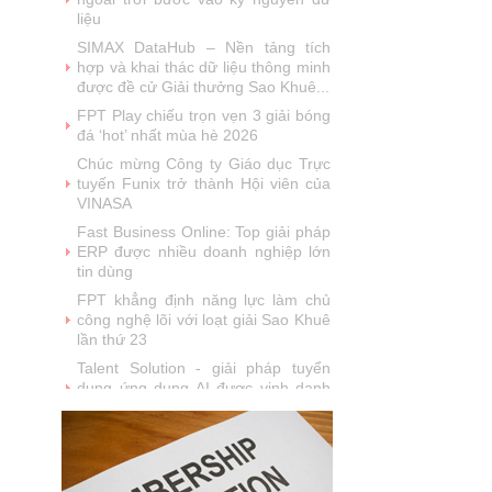
năm liên tiếp được vinh danh tại
Giải thưởng Sao Khuê
VINASA chúc mừng sinh nhật Hội
viên tháng 7
MobiFone IT được vinh danh tại giải
thưởng Sao Khuê 2026 và ghi danh
trên Bản đồ Giải pháp Công...
SoftMart Đạt Giải Sao Khuê 2026
với FlexCLC — Giải Pháp Quản Lý
Toàn Diện Vòng Đời Tài Sản Bảo
Đảm
VUS đạt giải thưởng Sao Khuê
2026: Khẳng định vị thế tiên phong
trong công nghệ giáo dục (EdTech)
Từ Quán quân Sota Tank đến Sao
Khuê 5 sao 2026: Hành trình đưa
người Việt ra thế giới của Saydi AI
Khai phá giá trị từ tri thức doanh
nghiệp: NoteX và hành trình chinh
phục Giải thưởng Sao Khuê 2026
Vietnam Tech Map 2026 công bố bộ
câu hỏi mẫu cho 30 lĩnh vực công