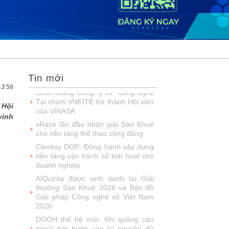
2026
DOOH thế hệ mới: Khi quảng cáo
ngoài trời bước vào kỷ nguyên dữ
liệu
SIMAX DataHub – Nền tảng tích
hợp và khai thác dữ liệu thông minh
được đề cử Giải thưởng Sao Khuê...
Tin mới
FPT Play chiếu trọn vẹn 3 giải bóng
đá ‘hot’ nhất mùa hè 2026
13:56
Chúc mừng Công ty Giáo dục Trực
 Hội
tuyến Funix trở thành Hội viên của
vinh
VINASA
Fast Business Online: Top giải pháp
ERP được nhiều doanh nghiệp lớn
tin dùng
FPT khẳng định năng lực làm chủ
công nghệ lõi với loạt giải Sao Khuê
lần thứ 23
Talent Solution - giải pháp tuyển
dụng ứng dụng AI được vinh danh
tại Sao Khuê 2026
NashTech: 26 năm phát triển, 18