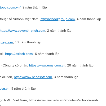
/topcv.com.vn/
, 9 năm thành lập
thuật số ViBooK Việt Nam,
http://vibookgroup.com
, 4 năm thành lập
https://www.seventh-pitch.com
, 2 năm thành lập
tapay.com
, 10 năm thành lập
xii,
https://oxiitek.com/
, 6 năm thành lập
n-Công ty cổ phần,
https://www.ems.com.vn
, 20 năm thành lập
Solution,
https://www.hesosoft.com
, 3 năm thành lập
/ocg.vn
, 9 năm thành lập
c RMIT Việt Nam, https://www.rmit.edu.vn/about-us/schools-and-
p