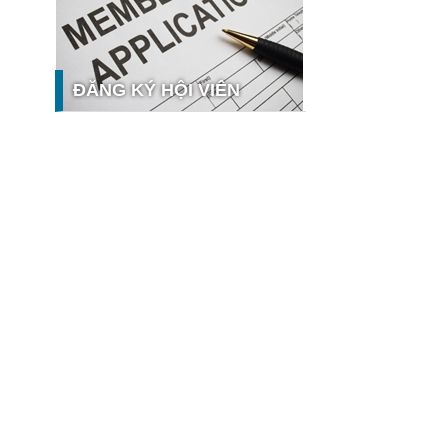
nghệ và thị trường
Giải pháp PGx của GeneStory: Lời
giải cho bài toán tự chủ công nghệ y
tế số tại Sao Khuê 2026
ĐĂNG KÝ HỘI VIÊN
Ứng dụng nhận diện cuộc gọi
iCallme giành giải thưởng Sao Khuê
2026
Tingee by HENO được vinh danh tại
Sao Khuê 2026 với nền tảng Ngân
hưởng
hàng Mở và Quản lý thanh toán
qua...
MB ghi dấu ấn với 5 giải thưởng
Sao Khuê 2026
MyShop Pro được vinh danh tại Sao
Khuê 2026: Khẳng định dấu ấn tiên
phong của BIDV trong hành trình...
SACOMBANK nhận giải thưởng Sao
Khuê 2026 và ghi tên trên Bản đồ
Giải pháp Công nghệ số Việt Nam
VietinBank eFAST Mobile - ngân
hàng số doanh nghiệp thế hệ mới