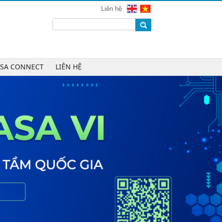
mạng 2026
Liên hệ
Chúc mừng Công ty CP Công nghệ
W.H.Y Soft trở thành Hội viên của
VINASA
Chúc mừng Công ty TNHH Kỹ thuật
số DR trở thành Hội viên của
ASA CONNECT
LIÊN HỆ
VINASA
Chúc mừng Công ty TNHH DTH
Holdings trở thành Hội viên của
VINASA
Chúc mừng Công ty CP Công nghệ
Tài chính VNFITE trở thành Hội viên
của VINASA
vRace lần đầu nhận giải Sao Khuê
cho nền tảng thể thao cộng đồng
Cleeksy DOP: Đồng hành xây dựng
nền tảng vận hành số linh hoạt cho
doanh nghiệp
AIQuinta được vinh danh tại Giải
thưởng Sao Khuê 2026 và Bản đồ
Giải pháp Công nghệ số Việt Nam