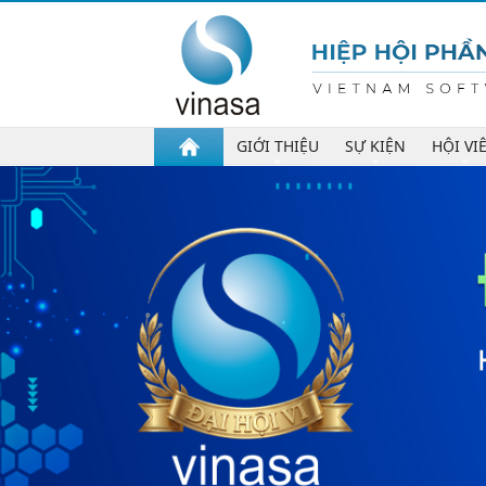
GIỚI THIỆU
SỰ KIỆN
HỘI VI