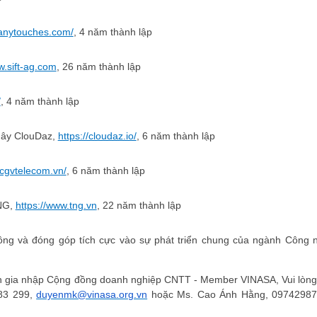
manytouches.com/
, 4 năm thành lập
w.sift-ag.com
, 26 năm thành lập
/
, 4 năm thành lập
mây ClouDaz,
https://cloudaz.io/
, 6 năm thành lập
/cgvtelecom.vn/
, 6 năm thành lập
TNG,
https://www.tng.vn
, 22 năm thành lập
công và đóng góp tích cực vào sự phát triển chung của ngành Công 
gia nhập Cộng đồng doanh nghiệp CNTT - Member VINASA, Vui lòng 
683 299,
duyenmk@vinasa.org.vn
hoặc Ms. Cao Ánh Hằng, 09742987