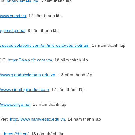
Nam,
https://amela.vn/
, 6 năm thành lập
//www.vnext.vn
, 17 năm thành lập
/agilead.global
, 9 năm thành lập
ĐĂNG KÝ HỘI VIÊN
wisspostsolutions.com/en/microsite/sps-vietnam
, 17 năm thành lập
Đăng ký hội viên để 
CIC,
https://www.cic.com.vn/
, 18 năm thành lập
quyền lợi tốt nhất
://www.giaoducvietnam.edu.vn
, 13 năm thành lập
://www.sieuthigiaoduc.com
, 17 năm thành lập
:///www.citigo.net
, 15 năm thành lập
Việt,
http://www.namvietjsc.edu.vn
, 14 năm thành lập
m,
https://dft.vn/
, 13 năm thành lập