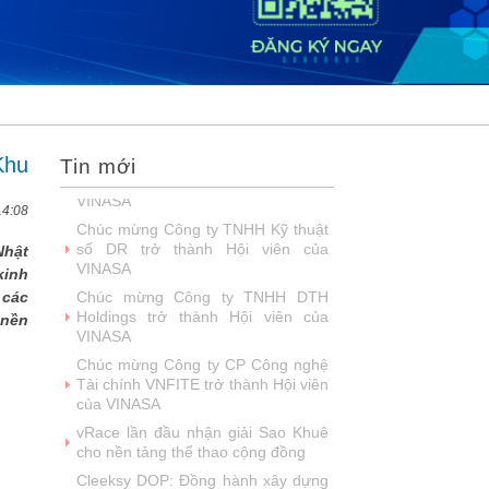
2026
DOOH thế hệ mới: Khi quảng cáo
ngoài trời bước vào kỷ nguyên dữ
liệu
SIMAX DataHub – Nền tảng tích
hợp và khai thác dữ liệu thông minh
được đề cử Giải thưởng Sao Khuê...
Khu
Tin mới
FPT Play chiếu trọn vẹn 3 giải bóng
đá ‘hot’ nhất mùa hè 2026
14:08
Chúc mừng Công ty Giáo dục Trực
tuyến Funix trở thành Hội viên của
Nhật
VINASA
kinh
Fast Business Online: Top giải pháp
 các
ERP được nhiều doanh nghiệp lớn
 nền
tin dùng
FPT khẳng định năng lực làm chủ
công nghệ lõi với loạt giải Sao Khuê
lần thứ 23
Talent Solution - giải pháp tuyển
dụng ứng dụng AI được vinh danh
tại Sao Khuê 2026
NashTech: 26 năm phát triển, 18