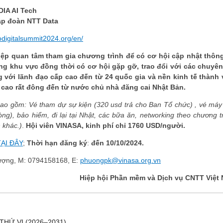
DIA AI Tech
ập đoàn NTT Data
iodigitalsummit2024.org/en/
ệp quan tâm tham gia chương trình để có cơ hội cập nhật thông
ng khu vực đồng thời có cơ hội gặp gỡ, trao đổi với các chuyên
ĐĂNG KÝ HỘI VIÊN
 với lãnh đạo cấp cao đến từ 24 quốc gia và nền kinh tế thành 
p cao rất đông đến từ nước chủ nhà đăng cai Nhật Bản.
Đăng ký hội viên để 
quyền lợi tốt nhất
Bao gồm: Vé tham dự sự kiện
(320 usd trả cho Ban Tổ chức)
, vé máy
òng)
, bảo hiểm
,
đi lại
tại Nhật
,
các bữa ăn, networking theo chương tr
 khác.)
.
Hội viên VINASA, kinh
phí chỉ 1760
USD
/người
.
TẠI ĐÂY
;
Thời hạn đăng ký
:
đến
10/10/2024
.
ượng, M: 0794158168, E:
phuongpk@vinasa.org.vn
Hiệp hội Phần mềm và Dịch vụ CNTT Việt
THỨ VI (2026–2031)