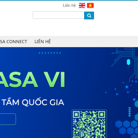
mạng 2026
Liên hệ
Chúc mừng Công ty CP Công nghệ
W.H.Y Soft trở thành Hội viên của
VINASA
Chúc mừng Công ty TNHH Kỹ thuật
số DR trở thành Hội viên của
ASA CONNECT
LIÊN HỆ
VINASA
Chúc mừng Công ty TNHH DTH
Holdings trở thành Hội viên của
VINASA
Chúc mừng Công ty CP Công nghệ
Tài chính VNFITE trở thành Hội viên
của VINASA
vRace lần đầu nhận giải Sao Khuê
cho nền tảng thể thao cộng đồng
Cleeksy DOP: Đồng hành xây dựng
nền tảng vận hành số linh hoạt cho
doanh nghiệp
AIQuinta được vinh danh tại Giải
thưởng Sao Khuê 2026 và Bản đồ
Giải pháp Công nghệ số Việt Nam