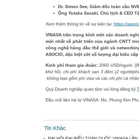
Dr. Simon See
,
Giám đốc toàn cầu NVI
Ông
Yutaka Sasaki
,
Chủ tịch & CEO T
Xem thêm thông tin về sự kiện tại:
https://asoc
VINASA trân trọng kính mời các doanh nghi
mới nhất về phát triển của ngành CNTT tro
công nghệ hàng đầu thế giới và networking
ASOCIO, đặc biệt với số lượng đại biểu cấ
Kinh phí tham gia đoàn:
20
60 USD/người.
(
khứ hồi, chi phí khách sạn
3 đêm (2 người/ph
không bao gồm phí visa và các chi phí cá nhân
Quý Doanh nghiệp quan tâm
vui lòng
đăng ký
Đầu mối liên hệ từ VINASA: Ms. Phùng Kim Ph
Tin Khác
ĐẠI HỘI ĐẠI BIỂU TOÀN QUỐC VINASA LẦN 