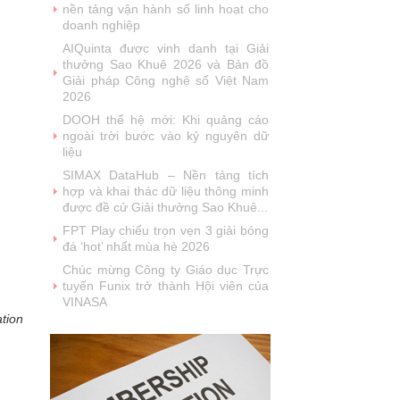
năm liên tiếp được vinh danh tại
Giải thưởng Sao Khuê
VINASA chúc mừng sinh nhật Hội
viên tháng 7
MobiFone IT được vinh danh tại giải
thưởng Sao Khuê 2026 và ghi danh
trên Bản đồ Giải pháp Công...
SoftMart Đạt Giải Sao Khuê 2026
với FlexCLC — Giải Pháp Quản Lý
Toàn Diện Vòng Đời Tài Sản Bảo
Đảm
VUS đạt giải thưởng Sao Khuê
2026: Khẳng định vị thế tiên phong
trong công nghệ giáo dục (EdTech)
Từ Quán quân Sota Tank đến Sao
Khuê 5 sao 2026: Hành trình đưa
người Việt ra thế giới của Saydi AI
ation
Khai phá giá trị từ tri thức doanh
nghiệp: NoteX và hành trình chinh
phục Giải thưởng Sao Khuê 2026
Vietnam Tech Map 2026 công bố bộ
câu hỏi mẫu cho 30 lĩnh vực công