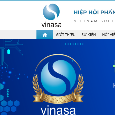
GIỚI THIỆU
SỰ KIỆN
HỘI VI