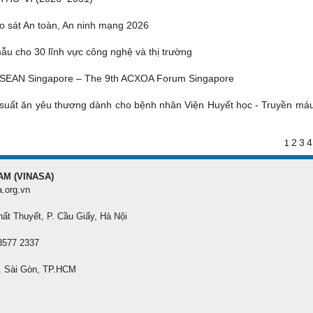
o sát An toàn, An ninh mạng 2026
u cho 30 lĩnh vực công nghệ và thị trường
ASEAN Singapore – The 9th ACXOA Forum Singapore
suất ăn yêu thương dành cho bệnh nhân Viện Huyết học - Truyền má
2
3
4
1
AM (VINASA)
a.org.vn
hất Thuyết, P. Cầu Giấy, Hà Nội
 3577 2337
. Sài Gòn, TP.HCM