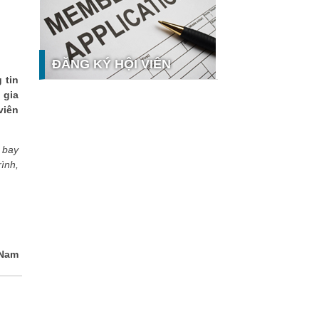
nghệ và thị trường
Giải pháp PGx của GeneStory: Lời
giải cho bài toán tự chủ công nghệ y
tế số tại Sao Khuê 2026
ĐĂNG KÝ HỘI VIÊN
Ứng dụng nhận diện cuộc gọi
 tin
iCallme giành giải thưởng Sao Khuê
 gia
2026
viên
Tingee by HENO được vinh danh tại
Sao Khuê 2026 với nền tảng Ngân
hưởng
hàng Mở và Quản lý thanh toán
 bay
qua...
ình,
MB ghi dấu ấn với 5 giải thưởng
Sao Khuê 2026
MyShop Pro được vinh danh tại Sao
Khuê 2026: Khẳng định dấu ấn tiên
phong của BIDV trong hành trình...
SACOMBANK nhận giải thưởng Sao
 Nam
Khuê 2026 và ghi tên trên Bản đồ
Giải pháp Công nghệ số Việt Nam
VietinBank eFAST Mobile - ngân
hàng số doanh nghiệp thế hệ mới