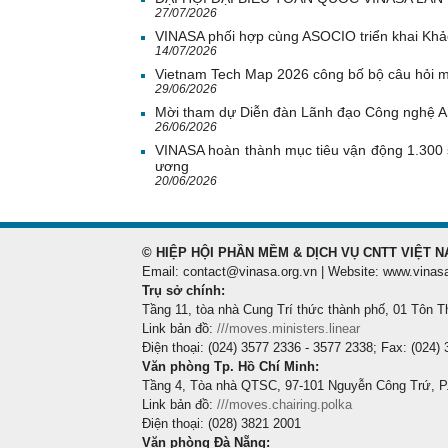
27/07/2026
VINASA phối hợp cùng ASOCIO triển khai Khả
14/07/2026
Vietnam Tech Map 2026 công bố bộ câu hỏi mẫ
29/06/2026
Mời tham dự Diễn đàn Lãnh đạo Công nghệ 
26/06/2026
VINASA hoàn thành mục tiêu vận động 1.300 
ương
20/06/2026
© HIỆP HỘI PHẦN MỀM & DỊCH VỤ CNTT VIỆT N
Email: contact@vinasa.org.vn | Website: www.vinas
Trụ sở chính:
Tầng 11, tòa nhà Cung Trí thức thành phố, 01 Tôn T
Link bản đồ:
///moves.ministers.linear
Điện thoại: (024) 3577 2336 - 3577 2338; Fax: (024)
Văn phòng Tp. Hồ Chí Minh:
Tầng 4, Tòa nhà QTSC, 97-101 Nguyễn Công Trứ, P
Link bản đồ:
///moves.chairing.polka
Điện thoại: (028) 3821 2001
Văn phòng Đà Nẵng: