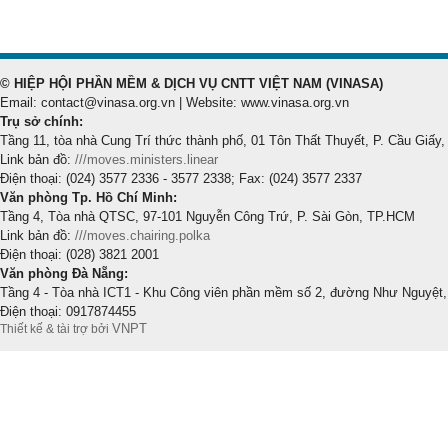
© HIỆP HỘI PHẦN MỀM & DỊCH VỤ CNTT VIỆT NAM (VINASA)
Email: contact@vinasa.org.vn | Website: www.vinasa.org.vn
Trụ sở chính:
Tầng 11, tòa nhà Cung Trí thức thành phố, 01 Tôn Thất Thuyết, P. Cầu Giấy,
Link bản đồ:
///moves.ministers.linear
Điện thoại: (024) 3577 2336 - 3577 2338; Fax: (024) 3577 2337
Văn phòng Tp. Hồ Chí Minh:
Tầng 4, Tòa nhà QTSC, 97-101 Nguyễn Công Trứ, P. Sài Gòn, TP.HCM
Link bản đồ:
///moves.chairing.polka
Điện thoại: (028) 3821 2001
Văn phòng Đà Nẵng:
Tầng 4 - Tòa nhà ICT1 - Khu Công viên phần mềm số 2, đường Như Nguyệt,
Điện thoại: 0917874455
VNPT
Thiết kế & tài trợ bởi