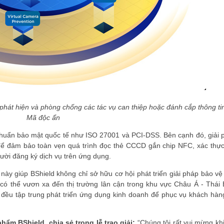
phát hiện và phòng chống các tác vụ can thiệp hoặc đánh cắp thông tin
Mã độc ẩn
 chuẩn bảo mật quốc tế như ISO 27001 và PCI-DSS. Bên cạnh đó, giải 
ể đảm bảo toàn vẹn quá trình đọc thẻ CCCD gắn chip NFC, xác thực
ười đăng ký dịch vụ trên ứng dụng.
này giúp BShield không chỉ sở hữu cơ hội phát triển giải pháp bảo vệ
có thể vươn xa đến thị trường lân cận trong khu vực Châu Á - Thái 
đều tập trung phát triển ứng dụng kinh doanh để phục vụ khách hàng
m BShield, chia sẻ trong lễ trao giải:
“Chúng tôi rất vui mừng kh