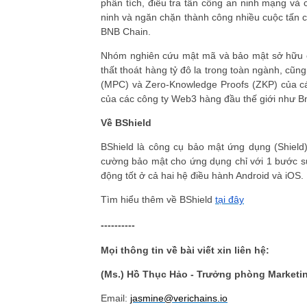
phân tích, điều tra tấn công an ninh mạng và 
ninh và ngăn chặn thành công nhiều cuộc tấn 
BNB Chain.
Nhóm nghiên cứu mật mã và bảo mật sở hữu ch
thất thoát hàng tỷ đô la trong toàn ngành, cũng
(MPC) và Zero-Knowledge Proofs (ZKP) của các
của các công ty Web3 hàng đầu thế giới như B
Về BShield
BShield là công cụ bảo mật ứng dụng (Shield
cường bảo mật cho ứng dụng chỉ với 1 bước sử 
động tốt ở cả hai hệ điều hành Android và iOS.
Tìm hiểu thêm về BShield
tại đây
----------
Mọi thông tin về bài viết xin liên hệ:
(Ms.) Hồ Thục Hảo - Trưởng phòng Marketin
Email:
jasmine@verichains.io