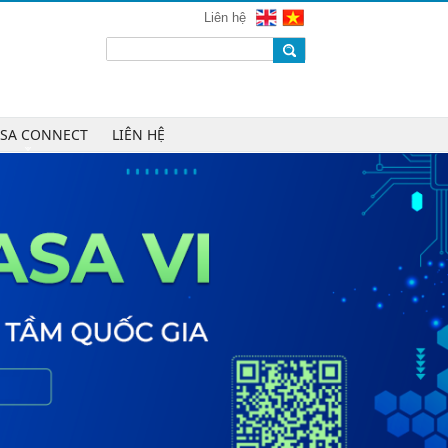
mạng 2026
Liên hệ
Chúc mừng Công ty CP Công nghệ
W.H.Y Soft trở thành Hội viên của
VINASA
Chúc mừng Công ty TNHH Kỹ thuật
số DR trở thành Hội viên của
ASA CONNECT
LIÊN HỆ
VINASA
Chúc mừng Công ty TNHH DTH
Holdings trở thành Hội viên của
VINASA
Chúc mừng Công ty CP Công nghệ
Tài chính VNFITE trở thành Hội viên
của VINASA
vRace lần đầu nhận giải Sao Khuê
cho nền tảng thể thao cộng đồng
Cleeksy DOP: Đồng hành xây dựng
nền tảng vận hành số linh hoạt cho
doanh nghiệp
AIQuinta được vinh danh tại Giải
thưởng Sao Khuê 2026 và Bản đồ
Giải pháp Công nghệ số Việt Nam