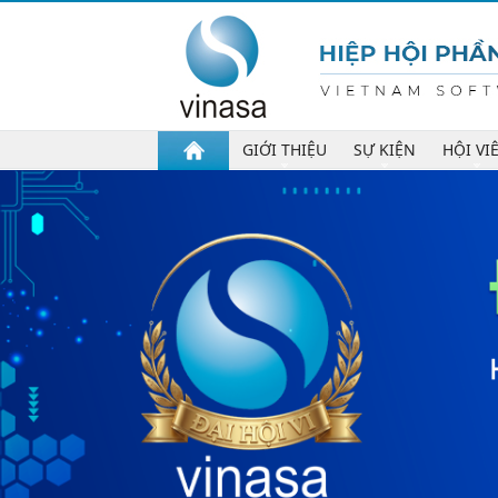
GIỚI THIỆU
SỰ KIỆN
HỘI VI