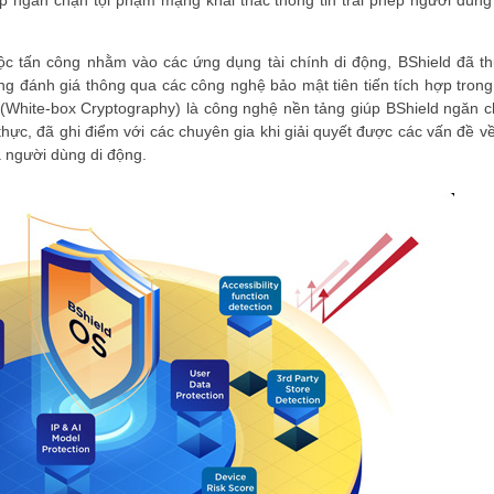
giúp ngăn chặn tội phạm mạng khai thác thông tin trái phép người dùng
ộc tấn công nhằm vào các ứng dụng tài chính di động, BShield đã th
 đánh giá thông qua các công nghệ bảo mật tiên tiến tích hợp trong 
(White-box Cryptography) là công nghệ nền tảng giúp BShield ngăn c
thực, đã ghi điểm với các chuyên gia khi giải quyết được các vấn đề v
ĐĂNG KÝ HỘI VIÊN
a người dùng di động.
Đăng ký hội viên để 
quyền lợi tốt nhất