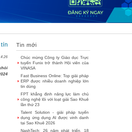
2026
DOOH thế hệ mới: Khi quảng cáo
ngoài trời bước vào kỷ nguyên dữ
liệu
SIMAX DataHub – Nền tảng tích
hợp và khai thác dữ liệu thông minh
được đề cử Giải thưởng Sao Khuê...
tín
Tin mới
FPT Play chiếu trọn vẹn 3 giải bóng
đá ‘hot’ nhất mùa hè 2026
14:26
Chúc mừng Công ty Giáo dục Trực
tuyến Funix trở thành Hội viên của
khỏi
VINASA
2024
Fast Business Online: Top giải pháp
ERP được nhiều doanh nghiệp lớn
tin dùng
FPT khẳng định năng lực làm chủ
công nghệ lõi với loạt giải Sao Khuê
lần thứ 23
Talent Solution - giải pháp tuyển
dụng ứng dụng AI được vinh danh
tại Sao Khuê 2026
NashTech: 26 năm phát triển, 18