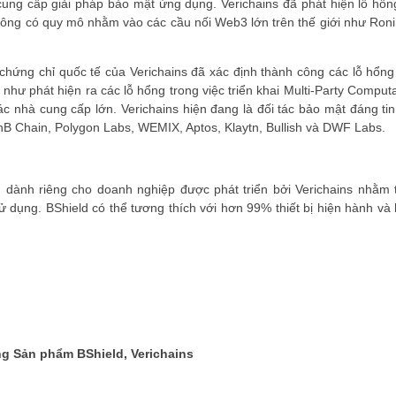
cung cấp giải pháp bảo mật ứng dụng. Verichains đã phát hiện lỗ hổn
công có quy mô nhằm vào các cầu nối Web3 lớn trên thế giới như Roni
ứng chỉ quốc tế của Verichains đã xác định thành công các lỗ hổng
 như phát hiện ra các lỗ hổng trong việc triển khai Multi-Party Comput
 nhà cung cấp lớn. Verichains hiện đang là đối tác bảo mật đáng tin
nB Chain, Polygon Labs, WEMIX, Aptos, Klaytn, Bullish và DWF Labs.
) dành riêng cho doanh nghiệp được phát triển bởi Verichains nhằm 
dụng. BShield có thể tương thích với hơn 99% thiết bị hiện hành và 
g Sản phẩm BShield, Verichains