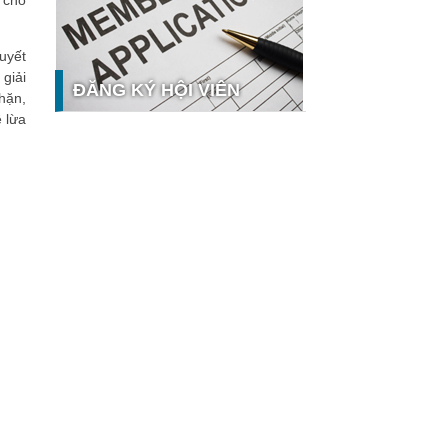
 cho
nghệ và thị trường
Giải pháp PGx của GeneStory: Lời
uyết
giải cho bài toán tự chủ công nghệ y
giải
tế số tại Sao Khuê 2026
ĐĂNG KÝ HỘI VIÊN
hặn,
Ứng dụng nhận diện cuộc gọi
ề lừa
iCallme giành giải thưởng Sao Khuê
2026
Tingee by HENO được vinh danh tại
Sao Khuê 2026 với nền tảng Ngân
hưởng
hàng Mở và Quản lý thanh toán
qua...
MB ghi dấu ấn với 5 giải thưởng
Sao Khuê 2026
MyShop Pro được vinh danh tại Sao
Khuê 2026: Khẳng định dấu ấn tiên
phong của BIDV trong hành trình...
SACOMBANK nhận giải thưởng Sao
Khuê 2026 và ghi tên trên Bản đồ
Giải pháp Công nghệ số Việt Nam
VietinBank eFAST Mobile - ngân
hàng số doanh nghiệp thế hệ mới