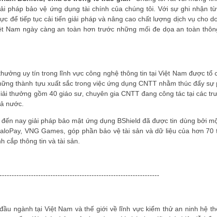
 pháp bảo vệ ứng dụng tài chính của chúng tôi. Với sự ghi nhận từ 
ực để tiếp tục cải tiến giải pháp và nâng cao chất lượng dịch vụ cho 
Việt Nam ngày càng an toàn hơn trước những mối đe dọa an toàn thông
hưởng uy tín trong lĩnh vực công nghệ thông tin tại Việt Nam được tổ 
hững thành tựu xuất sắc trong việc ứng dụng CNTT nhằm thúc đẩy sự 
 giải thưởng gồm 40 giáo sư, chuyên gia CNTT đang công tác tại các tr
cả nước.
 đến nay giải pháp bảo mật ứng dụng BShield đã được tin dùng bởi mộ
aloPay, VNG Games, góp phần bảo vệ tài sản và dữ liệu của hơn 70 t
h cắp thông tin và tài sản.
------------------------------------------------------------------
đầu ngành tại Việt Nam và thế giới về lĩnh vực kiểm thử an ninh hệ th