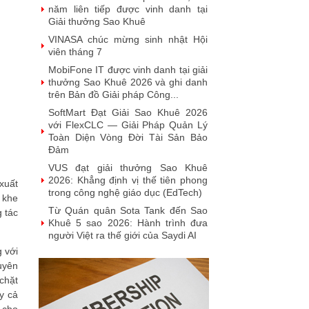
năm liên tiếp được vinh danh tại
Giải thưởng Sao Khuê
VINASA chúc mừng sinh nhật Hội
viên tháng 7
MobiFone IT được vinh danh tại giải
thưởng Sao Khuê 2026 và ghi danh
trên Bản đồ Giải pháp Công...
SoftMart Đạt Giải Sao Khuê 2026
với FlexCLC — Giải Pháp Quản Lý
Toàn Diện Vòng Đời Tài Sản Bảo
Đảm
VUS đạt giải thưởng Sao Khuê
2026: Khẳng định vị thế tiên phong
xuất
trong công nghệ giáo dục (EdTech)
t khe
Từ Quán quân Sota Tank đến Sao
 tác
Khuê 5 sao 2026: Hành trình đưa
người Việt ra thế giới của Saydi AI
 với
Khai phá giá trị từ tri thức doanh
nghiệp: NoteX và hành trình chinh
uyên
phục Giải thưởng Sao Khuê 2026
chặt
y cả
Vietnam Tech Map 2026 công bố bộ
câu hỏi mẫu cho 30 lĩnh vực công