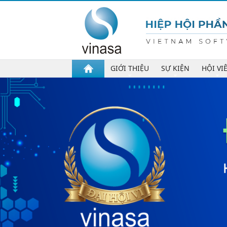
GIỚI THIỆU
SỰ KIỆN
HỘI VI