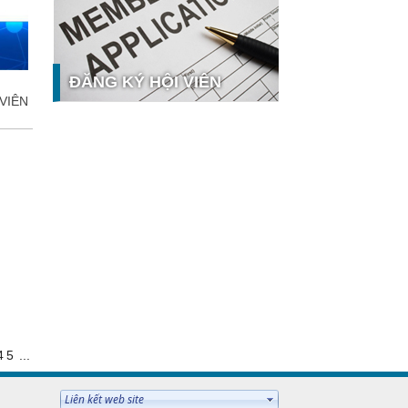
công nghệ và thị trường
Giải pháp PGx của GeneStory: Lời
giải cho bài toán tự chủ công nghệ
y tế số tại Sao Khuê 2026
ĐĂNG KÝ HỘI VIÊN
Ứng dụng nhận diện cuộc gọi
VIÊN
iCallme giành giải thưởng Sao Khuê
2026
Tingee by HENO được vinh danh tại
Sao Khuê 2026 với nền tảng Ngân
 hưởng
hàng Mở và Quản lý thanh toán
qua...
MB ghi dấu ấn với 5 giải thưởng
Sao Khuê 2026
MyShop Pro được vinh danh tại
Sao Khuê 2026: Khẳng định dấu ấn
tiên phong của BIDV trong hành
trình...
SACOMBANK nhận giải thưởng
Sao Khuê 2026 và ghi tên trên Bản
4
5
...
đồ Giải pháp Công nghệ số Việt
Nam