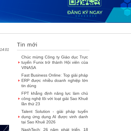
DOOH thế hệ mới: Khi quảng cáo
ngoài trời bước vào kỷ nguyên dữ
liệu
SIMAX DataHub – Nền tảng tích
hợp và khai thác dữ liệu thông minh
được đề cử Giải thưởng Sao
Khuê...
Tin mới
FPT Play chiếu trọn vẹn 3 giải bóng
đá ‘hot’ nhất mùa hè 2026
 14:01
Chúc mừng Công ty Giáo dục Trực
tuyến Funix trở thành Hội viên của
VINASA
Fast Business Online: Top giải pháp
ERP được nhiều doanh nghiệp lớn
tin dùng
FPT khẳng định năng lực làm chủ
công nghệ lõi với loạt giải Sao Khuê
lần thứ 23
Talent Solution - giải pháp tuyển
dụng ứng dụng AI được vinh danh
tại Sao Khuê 2026
NashTech: 26 năm phát triển, 18