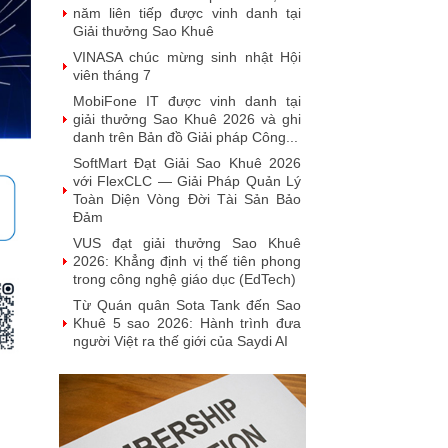
năm liên tiếp được vinh danh tại
Giải thưởng Sao Khuê
VINASA chúc mừng sinh nhật Hội
viên tháng 7
MobiFone IT được vinh danh tại
giải thưởng Sao Khuê 2026 và ghi
danh trên Bản đồ Giải pháp Công...
SoftMart Đạt Giải Sao Khuê 2026
với FlexCLC — Giải Pháp Quản Lý
Toàn Diện Vòng Đời Tài Sản Bảo
Đảm
VUS đạt giải thưởng Sao Khuê
2026: Khẳng định vị thế tiên phong
trong công nghệ giáo dục (EdTech)
Từ Quán quân Sota Tank đến Sao
Khuê 5 sao 2026: Hành trình đưa
người Việt ra thế giới của Saydi AI
Khai phá giá trị từ tri thức doanh
nghiệp: NoteX và hành trình chinh
phục Giải thưởng Sao Khuê 2026
Vietnam Tech Map 2026 công bố
bộ câu hỏi mẫu cho 30 lĩnh vực