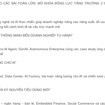
CHO CÁC BÀI TOÁN LỚN: MỞ KHÓA ĐỘNG LỰC TĂNG TRƯỞNG 2
ng nghệ và AI thực chiến giúp doanh nghiệp nâng cao năng suất, tối ưu
g bối cảnh kinh tế tái cấu trúc mạnh mẽ.
ĐĂNG KÝ HỘI VIÊN
LÝ THÔNG MINH ĐẾN DOANH NGHIỆP TỰ HÀNH”
Đăng ký hội viên để 
quyền lợi tốt nhất
như AI Agent, GenAI, Autonomous Enterprise cùng các case study ứng 
tế.
G CHO AI”
, Data Center, AI Factory, bài toán năng lượng cho AI và chiến lược 
VÀ KỶ NGUYÊN TIÊU DÙNG MỚI”
hính – ngân hàng – bán lẻ, Embedded Finance, Social Commerce và cá