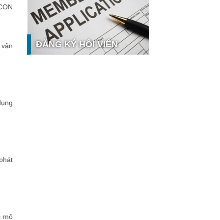
 CON
tế số tại Sao Khuê 2026
Ứng dụng nhận diện cuộc gọi
iCallme giành giải thưởng Sao Khuê
2026
ĐĂNG KÝ HỘI VIÊN
 vận
Tingee by HENO được vinh danh tại
Sao Khuê 2026 với nền tảng Ngân
hàng Mở và Quản lý thanh toán
qua...
MB ghi dấu ấn với 5 giải thưởng
hưởng
Sao Khuê 2026
dụng
MyShop Pro được vinh danh tại Sao
Khuê 2026: Khẳng định dấu ấn tiên
phong của BIDV trong hành trình...
SACOMBANK nhận giải thưởng Sao
Khuê 2026 và ghi tên trên Bản đồ
phát
Giải pháp Công nghệ số Việt Nam
VietinBank eFAST Mobile - ngân
hàng số doanh nghiệp thế hệ mới
Mời tham dự Diễn đàn Lãnh đạo
Công nghệ ASEAN Singapore – The
9th ACXOA Forum Singapore
c mô