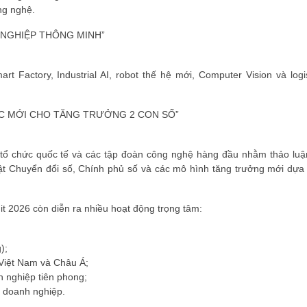
ng nghệ.
G NGHIỆP THÔNG MINH”
 Factory, Industrial AI, robot thế hệ mới, Computer Vision và logis
ỰC MỚI CHO TĂNG TRƯỞNG 2 CON SỐ”
, tổ chức quốc tế và các tập đoàn công nghệ hàng đầu nhằm thảo luậ
uật Chuyển đổi số, Chính phủ số và các mô hình tăng trưởng mới dựa 
t 2026 còn diễn ra nhiều hoạt động trọng tâm:
);
 Việt Nam và Châu Á;
h nghiệp tiên phong;
o doanh nghiệp.