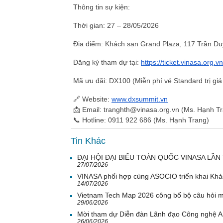
Thông tin sự kiện:
Thời gian:
27 – 28/05/2026
Địa điểm:
Khách sạn Grand Plaza, 117 Trần Du
Đăng ký tham dự tại:
https://ticket.vinasa.org
Mã ưu đãi: DX100 (Miễn phí vé Standard trị gi
🔗 Website:
www.dxsummit.vn
📩 Email: tranghth@vinasa.org.vn (Ms. Hạnh T
📞 Hotline: 0911 922 686 (Ms. Hạnh Trang)
Tin Khác
ĐẠI HỘI ĐẠI BIỂU TOÀN QUỐC VINASA LẦN 
27/07/2026
VINASA phối hợp cùng ASOCIO triển khai Khả
14/07/2026
Vietnam Tech Map 2026 công bố bộ câu hỏi mẫ
29/06/2026
Mời tham dự Diễn đàn Lãnh đạo Công nghệ 
26/06/2026