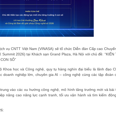
ịch vụ CNTT Việt Nam (VINASA) sẽ tổ chức Diễn đàn Cấp cao Chuyển
X Summit 2026) tại Khách sạn Grand Plaza, Hà Nội với chủ đề: “KIẾN
 CON SỐ”
ộ Khoa học và Công nghệ, quy tụ hàng nghìn đại biểu là lãnh đạo C
 doanh nghiệp lớn, chuyên gia AI – công nghệ cùng các tập đoàn 
 trung vào các xu hướng công nghệ, mô hình tăng trưởng mới và bài 
iệp nâng cao năng lực cạnh tranh, tối ưu vận hành và tìm kiếm động
26: