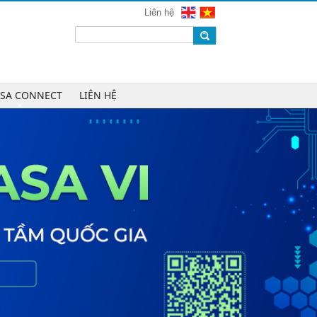
VINASA
Liên hệ
Chúc mừng Công ty TNHH Kỹ thuật
số DR trở thành Hội viên của
VINASA
Chúc mừng Công ty TNHH DTH
Holdings trở thành Hội viên của
ASA CONNECT
LIÊN HỆ
VINASA
Chúc mừng Công ty CP Công nghệ
Tài chính VNFITE trở thành Hội viên
của VINASA
vRace lần đầu nhận giải Sao Khuê
cho nền tảng thể thao cộng đồng
Cleeksy DOP: Đồng hành xây dựng
nền tảng vận hành số linh hoạt cho
doanh nghiệp
AIQuinta được vinh danh tại Giải
thưởng Sao Khuê 2026 và Bản đồ
Giải pháp Công nghệ số Việt Nam
2026
DOOH thế hệ mới: Khi quảng cáo
ngoài trời bước vào kỷ nguyên dữ