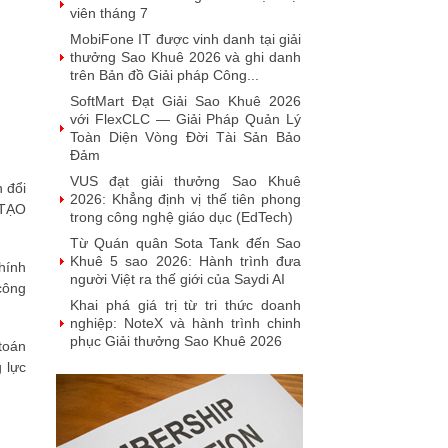
viên tháng 7
MobiFone IT được vinh danh tại giải
thưởng Sao Khuê 2026 và ghi danh
trên Bản đồ Giải pháp Công...
SoftMart Đạt Giải Sao Khuê 2026
với FlexCLC — Giải Pháp Quản Lý
Toàn Diện Vòng Đời Tài Sản Bảo
Đảm
VUS đạt giải thưởng Sao Khuê
 đổi
2026: Khẳng định vị thế tiên phong
 TẠO
trong công nghệ giáo dục (EdTech)
Từ Quán quân Sota Tank đến Sao
Khuê 5 sao 2026: Hành trình đưa
hính
người Việt ra thế giới của Saydi AI
công
Khai phá giá trị từ tri thức doanh
nghiệp: NoteX và hành trình chinh
phục Giải thưởng Sao Khuê 2026
toán
 lực
Vietnam Tech Map 2026 công bố bộ
câu hỏi mẫu cho 30 lĩnh vực công
nghệ và thị trường
Giải pháp PGx của GeneStory: Lời
giải cho bài toán tự chủ công nghệ y