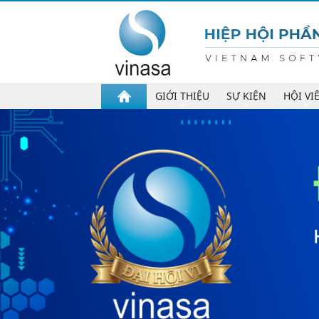
GIỚI THIỆU
SỰ KIỆN
HỘI VI