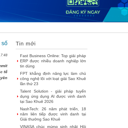
liệu
SIMAX DataHub – Nền tảng tích
hợp và khai thác dữ liệu thông minh
được đề cử Giải thưởng Sao Khuê...
FPT Play chiếu trọn vẹn 3 giải bóng
đá ‘hot’ nhất mùa hè 2026
Chúc mừng Công ty Giáo dục Trực
 số
Tin mới
tuyến Funix trở thành Hội viên của
VINASA
17:48
Fast Business Online: Top giải pháp
ERP được nhiều doanh nghiệp lớn
mmit
tin dùng
c tế
FPT khẳng định năng lực làm chủ
uyên
công nghệ lõi với loạt giải Sao Khuê
lần thứ 23
Talent Solution - giải pháp tuyển
dụng ứng dụng AI được vinh danh
tại Sao Khuê 2026
NashTech: 26 năm phát triển, 18
năm liên tiếp được vinh danh tại
Giải thưởng Sao Khuê
VINASA chúc mừng sinh nhật Hội