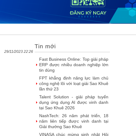
SIMAX DataHub – Nền tảng tích
hợp và khai thác dữ liệu thông minh
được đề cử Giải thưởng Sao
Khuê...
FPT Play chiếu trọn vẹn 3 giải bóng
đá ‘hot’ nhất mùa hè 2026
Chúc mừng Công ty Giáo dục Trực
Tin mới
tuyến Funix trở thành Hội viên của
VINASA
29/11/2023 22:26
Fast Business Online: Top giải pháp
ERP được nhiều doanh nghiệp lớn
tin dùng
FPT khẳng định năng lực làm chủ
công nghệ lõi với loạt giải Sao Khuê
lần thứ 23
Talent Solution - giải pháp tuyển
dụng ứng dụng AI được vinh danh
tại Sao Khuê 2026
NashTech: 26 năm phát triển, 18
năm liên tiếp được vinh danh tại
Giải thưởng Sao Khuê
VINASA chúc mừng sinh nhật Hội