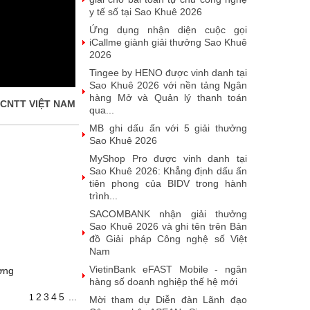
y tế số tại Sao Khuê 2026
Ứng dụng nhận diện cuộc gọi
iCallme giành giải thưởng Sao Khuê
2026
Tingee by HENO được vinh danh tại
Sao Khuê 2026 với nền tảng Ngân
hàng Mở và Quản lý thanh toán
 CNTT VIỆT NAM
qua...
MB ghi dấu ấn với 5 giải thưởng
Sao Khuê 2026
MyShop Pro được vinh danh tại
Sao Khuê 2026: Khẳng định dấu ấn
tiên phong của BIDV trong hành
trình...
SACOMBANK nhận giải thưởng
Sao Khuê 2026 và ghi tên trên Bản
đồ Giải pháp Công nghệ số Việt
Nam
VietinBank eFAST Mobile - ngân
ơng
hàng số doanh nghiệp thế hệ mới
2
3
4
5
...
1
Mời tham dự Diễn đàn Lãnh đạo