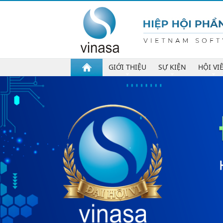
GIỚI THIỆU
SỰ KIỆN
HỘI VI