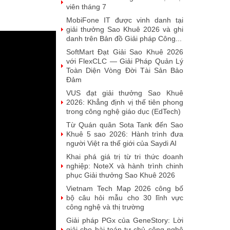
viên tháng 7
MobiFone IT được vinh danh tại
giải thưởng Sao Khuê 2026 và ghi
danh trên Bản đồ Giải pháp Công...
SoftMart Đạt Giải Sao Khuê 2026
với FlexCLC — Giải Pháp Quản Lý
Toàn Diện Vòng Đời Tài Sản Bảo
Đảm
VUS đạt giải thưởng Sao Khuê
2026: Khẳng định vị thế tiên phong
trong công nghệ giáo dục (EdTech)
Từ Quán quân Sota Tank đến Sao
Khuê 5 sao 2026: Hành trình đưa
người Việt ra thế giới của Saydi AI
Khai phá giá trị từ tri thức doanh
nghiệp: NoteX và hành trình chinh
phục Giải thưởng Sao Khuê 2026
Vietnam Tech Map 2026 công bố
bộ câu hỏi mẫu cho 30 lĩnh vực
công nghệ và thị trường
Giải pháp PGx của GeneStory: Lời
giải cho bài toán tự chủ công nghệ