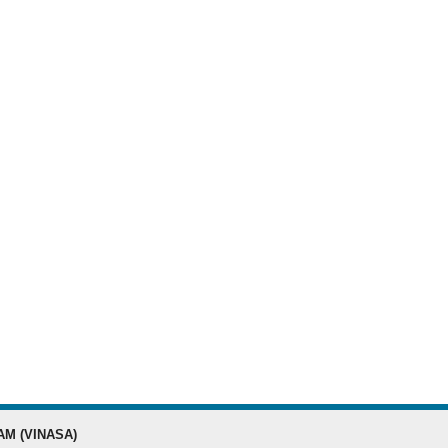
ĐĂNG KÝ HỘI
AM (VINASA)