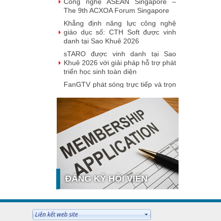
Công nghệ ASEAN Singapore –
The 9th ACXOA Forum Singapore
Khẳng định năng lực công nghệ
giáo dục số: CTH Soft được vinh
danh tại Sao Khuê 2026
sTARO được vinh danh tại Sao
Khuê 2026 với giải pháp hỗ trợ phát
triển học sinh toàn diện
FanGTV phát sóng trực tiếp và trọn
vẹn miễn phí Esports World Cup
2026
FPT Wi-Fi 7 đạt xếp hạng 5 sao
Sao Khuê 2026, khẳng định vị thế
tiên phong hạ tầng kết nối thế hệ...
VNPT Smart Urban xuất sắc giành
giải Sao Khuê 2026: "Chìa khóa" số
hóa toàn diện cho quy hoạch và...
VNPT iStorage: Lời giải cho “núi hồ
ĐĂNG KÝ HỘI VIÊN
sơ” và bài toán tuân thủ Luật Lưu
trữ
 VIÊN
Hệ thống thông tin đất đai VNPT
iLIS: Nâng tầm quản trị số tài