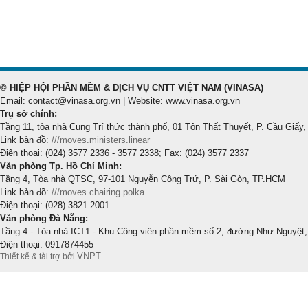
© HIỆP HỘI PHẦN MỀM & DỊCH VỤ CNTT VIỆT NAM (VINASA)
Email: contact@vinasa.org.vn | Website: www.vinasa.org.vn
Trụ sở chính:
Tầng 11, tòa nhà Cung Trí thức thành phố, 01 Tôn Thất Thuyết, P. Cầu Giấy,
Link bản đồ:
///moves.ministers.linear
Điện thoại: (024) 3577 2336 - 3577 2338; Fax: (024) 3577 2337
Văn phòng Tp. Hồ Chí Minh:
Tầng 4, Tòa nhà QTSC, 97-101 Nguyễn Công Trứ, P. Sài Gòn, TP.HCM
Link bản đồ:
///moves.chairing.polka
Điện thoại: (028) 3821 2001
Văn phòng Đà Nẵng:
Tầng 4 - Tòa nhà ICT1 - Khu Công viên phần mềm số 2, đường Như Nguyệt,
Điện thoại: 0917874455
VNPT
Thiết kế & tài trợ bởi