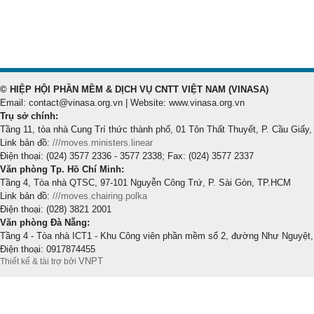
© HIỆP HỘI PHẦN MỀM & DỊCH VỤ CNTT VIỆT NAM (VINASA)
Email: contact@vinasa.org.vn | Website: www.vinasa.org.vn
Trụ sở chính:
Tầng 11, tòa nhà Cung Trí thức thành phố, 01 Tôn Thất Thuyết, P. Cầu Giấy,
Link bản đồ:
///moves.ministers.linear
Điện thoại: (024) 3577 2336 - 3577 2338; Fax: (024) 3577 2337
Văn phòng Tp. Hồ Chí Minh:
Tầng 4, Tòa nhà QTSC, 97-101 Nguyễn Công Trứ, P. Sài Gòn, TP.HCM
Link bản đồ:
///moves.chairing.polka
Điện thoại: (028) 3821 2001
Văn phòng Đà Nẵng:
Tầng 4 - Tòa nhà ICT1 - Khu Công viên phần mềm số 2, đường Như Nguyệt,
Điện thoại: 0917874455
VNPT
Thiết kế & tài trợ bởi