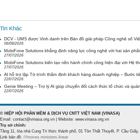
Tin Khác
DCV - UMS được Vinh danh trên Bản đồ giải pháp Công nghệ số Vi
06/08/2026
MobiFone Solutions khẳng định năng lực công nghệ với hai sản phẩ
27/07/2026
MobiFone Solutions kiến tạo nền hành chính công hiện đại với Hệ th
27/07/2026
AI hỗ trợ lập Tờ trình thẩm định khách hàng doanh nghiệp – Bước tiế
22/07/2026
Genie Meeting – Trợ lý AI giúp chuyển đổi cách thức tổ chức và quản 
22/07/2026
© HIỆP HỘI PHẦN MỀM & DỊCH VỤ CNTT VIỆT NAM (VINASA)
Email: contact@vinasa.org.vn | Website: www.vinasa.org.vn
Trụ sở chính:
Tầng 11, tòa nhà Cung Trí thức thành phố, 01 Tôn Thất Thuyết, P. Cầu Giấy,
Link bản đồ:
///moves.ministers.linear