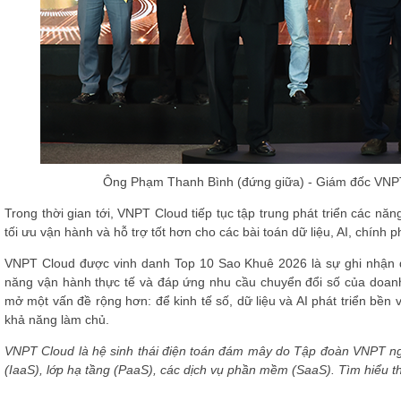
Ông Phạm Thanh Bình (đứng giữa) - Giám đốc VNPT
Trong thời gian tới, VNPT Cloud tiếp tục tập trung phát triển các n
tối ưu vận hành và hỗ trợ tốt hơn cho các bài toán dữ liệu, AI, chính
VNPT Cloud được vinh danh Top 10 Sao Khuê 2026 là sự ghi nhận đố
năng vận hành thực tế và đáp ứng nhu cầu chuyển đổi số của doan
mở một vấn đề rộng hơn: để kinh tế số, dữ liệu và AI phát triển bề
khả năng làm chủ.
VNPT Cloud là hệ sinh thái điện toán đám mây do Tập đoàn VNPT ngh
(IaaS), lớp hạ tầng (PaaS), các dịch vụ phần mềm (SaaS). Tìm hiểu 