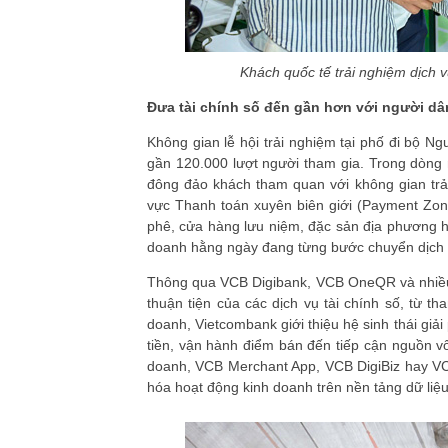
Khách quốc tế trải nghiệm dịch 
Đưa tài chính số đến gần hơn với người dâ
Không gian lễ hội trải nghiệm tại phố đi bộ N
gần 120.000 lượt người tham gia. Trong dòng
đông đảo khách tham quan với không gian trải
vực Thanh toán xuyên biên giới (Payment Zo
phê, cửa hàng lưu niệm, đặc sản địa phương h
doanh hằng ngày đang từng bước chuyển dịch l
Thông qua VCB Digibank, VCB OneQR và nhiều g
thuận tiện của các dịch vụ tài chính số, từ t
doanh, Vietcombank giới thiệu hệ sinh thái giải
tiền, vận hành điểm bán đến tiếp cận nguồn 
doanh, VCB Merchant App, VCB DigiBiz hay VC
hóa hoạt động kinh doanh trên nền tảng dữ liệu