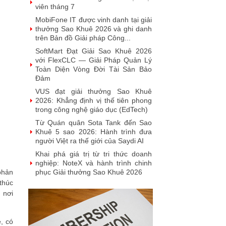
viên tháng 7
MobiFone IT được vinh danh tại giải
thưởng Sao Khuê 2026 và ghi danh
trên Bản đồ Giải pháp Công...
SoftMart Đạt Giải Sao Khuê 2026
với FlexCLC — Giải Pháp Quản Lý
Toàn Diện Vòng Đời Tài Sản Bảo
Đảm
VUS đạt giải thưởng Sao Khuê
2026: Khẳng định vị thế tiên phong
trong công nghệ giáo dục (EdTech)
Từ Quán quân Sota Tank đến Sao
Khuê 5 sao 2026: Hành trình đưa
người Việt ra thế giới của Saydi AI
Khai phá giá trị từ tri thức doanh
nghiệp: NoteX và hành trình chinh
phản
phục Giải thưởng Sao Khuê 2026
thúc
Vietnam Tech Map 2026 công bố bộ
 nơi
câu hỏi mẫu cho 30 lĩnh vực công
nghệ và thị trường
Giải pháp PGx của GeneStory: Lời
, có
giải cho bài toán tự chủ công nghệ y