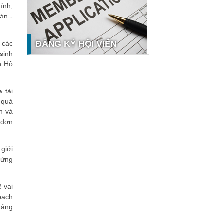
ính,
tế số tại Sao Khuê 2026
hàn
-
Ứng dụng nhận diện cuộc gọi
iCallme giành giải thưởng Sao Khuê
2026
ĐĂNG KÝ HỘI VIÊN
 các
Tingee by HENO được vinh danh tại
sinh
Sao Khuê 2026 với nền tảng Ngân
ản
H
ộ
hàng Mở và Quản lý thanh toán
qua...
MB ghi dấu ấn với 5 giải thưởng
 tài
hưởng
Sao Khuê 2026
 quả
h và
MyShop Pro được vinh danh tại Sao
Khuê 2026: Khẳng định dấu ấn tiên
 đơn
phong của BIDV trong hành trình...
SACOMBANK nhận giải thưởng Sao
giới
Khuê 2026 và ghi tên trên Bản đồ
 ứng
Giải pháp Công nghệ số Việt Nam
VietinBank eFAST Mobile - ngân
hàng số doanh nghiệp thế hệ mới
 vai
Mời tham dự Diễn đàn Lãnh đạo
bạch
Công nghệ ASEAN Singapore – The
tảng
9th ACXOA Forum Singapore