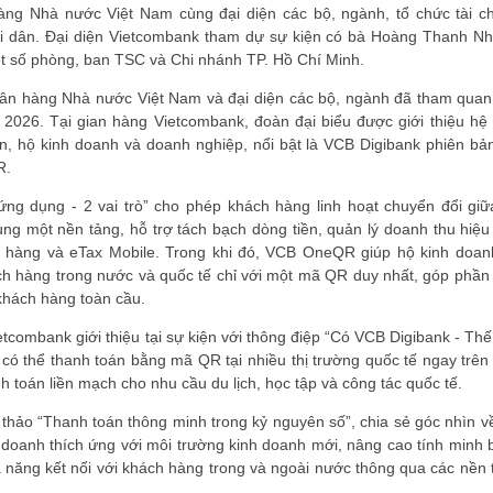
ng Nhà nước Việt Nam cùng đại diện các bộ, ngành, tổ chức tài ch
i dân. Đại diện Vietcombank tham dự sự kiện có bà Hoàng Thanh N
ột số phòng, ban TSC và Chi nhánh TP. Hồ Chí Minh.
gân hàng Nhà nước Việt Nam và đại diện các bộ, ngành đã tham quan
ố 2026. Tại gian hàng Vietcombank, đoàn đại biểu được giới thiệu hệ 
n, hộ kinh doanh và doanh nghiệp, nổi bật là VCB Digibank phiên b
ĐĂNG KÝ HỘI VIÊN
R.
 ứng dụng
-
2 vai trò” cho phép khách hàng linh hoạt chuyển đổi giữa
Đăng ký hội viên để 
quyền lợi tốt nhất
ng một nền tảng, hỗ trợ tách bạch dòng tiền, quản lý doanh thu hiệu
n hàng và eTax Mobile. Trong khi đó, VCB OneQR giúp hộ kinh doan
ch hàng trong nước và quốc tế chỉ với một mã QR duy nhất, góp phần
khách hàng toàn cầu.
etcombank giới thiệu tại sự kiện với thông điệp “Có VCB Digibank
-
Thế 
có thể thanh toán bằng mã QR tại nhiều thị trường quốc tế ngay trên
 toán liền mạch cho nhu cầu du lịch, học tập và công tác quốc tế.
thảo “Thanh toán thông minh trong kỷ nguyên số”, chia sẻ góc nhìn về
nh doanh thích ứng với môi trường kinh doanh mới, nâng cao tính minh 
ả năng kết nối với khách hàng trong và ngoài nước thông qua các nền 