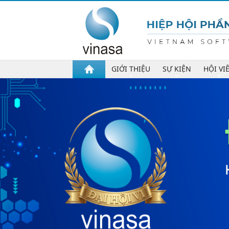
GIỚI THIỆU
SỰ KIỆN
HỘI VI