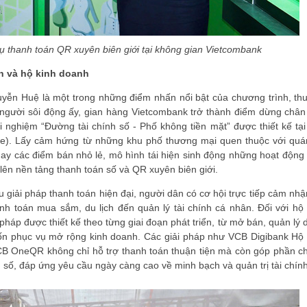
vụ thanh toán QR xuyên biên giới tại không gian Vietcombank
n và hộ kinh doanh
guyễn Huệ là một trong những điểm nhấn nổi bật của chương trình, thu
 người sôi động ấy, gian hàng Vietcombank trở thành điểm dừng chân
 nghiệm “Đường tài chính số - Phố không tiền mặt” được thiết kế tại
ne). Lấy cảm hứng từ những khu phố thương mại quen thuộc với quá
ay các điểm bán nhỏ lẻ, mô hình tái hiện sinh động những hoạt động 
ên nền tảng thanh toán số và QR xuyên biên giới.
iải pháp thanh toán hiện đại, người dân có cơ hội trực tiếp cảm nhậ
hanh toán mua sắm, du lịch đến quản lý tài chính cá nhân. Đối với hộ 
 pháp được thiết kế theo từng giai đoạn phát triển, từ mở bán, quản lý
vốn phục vụ mở rộng kinh doanh. Các giải pháp như VCB Digibank Hộ 
B OneQR không chỉ hỗ trợ thanh toán thuận tiện mà còn góp phần c
 số, đáp ứng yêu cầu ngày càng cao về minh bạch và quản trị tài chính