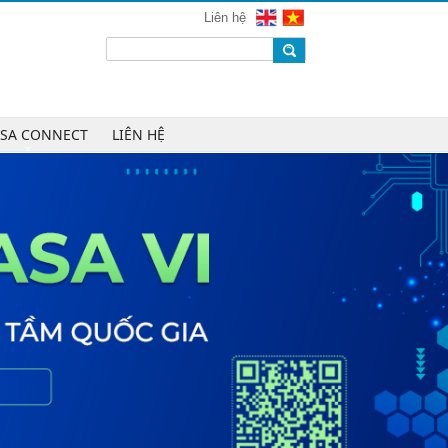
VINASA
Liên hệ
Chúc mừng Công ty TNHH Kỹ thuật
số DR trở thành Hội viên của
VINASA
Chúc mừng Công ty TNHH DTH
Holdings trở thành Hội viên của
ASA CONNECT
LIÊN HỆ
VINASA
Chúc mừng Công ty CP Công nghệ
Tài chính VNFITE trở thành Hội viên
của VINASA
vRace lần đầu nhận giải Sao Khuê
cho nền tảng thể thao cộng đồng
Cleeksy DOP: Đồng hành xây dựng
nền tảng vận hành số linh hoạt cho
doanh nghiệp
AIQuinta được vinh danh tại Giải
thưởng Sao Khuê 2026 và Bản đồ
Giải pháp Công nghệ số Việt Nam
2026
DOOH thế hệ mới: Khi quảng cáo
ngoài trời bước vào kỷ nguyên dữ