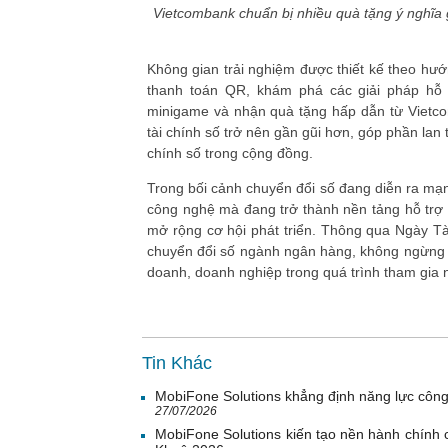
Vietcombank chuẩn bị nhiều quà tặng ý nghĩa g
Không gian trải nghiệm được thiết kế theo hướ
thanh toán QR, khám phá các giải pháp hỗ 
minigame và nhận quà tặng hấp dẫn từ Vietco
tài chính số trở nên gần gũi hơn, góp phần lan
chính số trong cộng đồng.
Trong bối cảnh chuyển đổi số đang diễn ra mạnh
công nghệ mà đang trở thành nền tảng hỗ trợ
mở rộng cơ hội phát triển. Thông qua Ngày Tài
chuyển đổi số ngành ngân hàng, không ngừng ho
doanh, doanh nghiệp trong quá trình tham gia n
Tin Khác
MobiFone Solutions khẳng định năng lực công
27/07/2026
MobiFone Solutions kiến tạo nền hành chính c