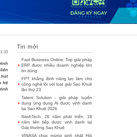
liệu
SIMAX DataHub – Nền tảng tích
hợp và khai thác dữ liệu thông minh
được đề cử Giải thưởng Sao Khuê...
FPT Play chiếu trọn vẹn 3 giải bóng
đá ‘hot’ nhất mùa hè 2026
Chúc mừng Công ty Giáo dục Trực
Tin mới
tuyến Funix trở thành Hội viên của
VINASA
11:33
Fast Business Online: Top giải pháp
rình
ERP được nhiều doanh nghiệp lớn
liên
tin dùng
 hút
FPT khẳng định năng lực làm chủ
u hệ
công nghệ lõi với loạt giải Sao Khuê
rình
lần thứ 23
Talent Solution - giải pháp tuyển
dụng ứng dụng AI được vinh danh
tại Sao Khuê 2026
NashTech: 26 năm phát triển, 18
năm liên tiếp được vinh danh tại
Giải thưởng Sao Khuê
VINASA chúc mừng sinh nhật Hội