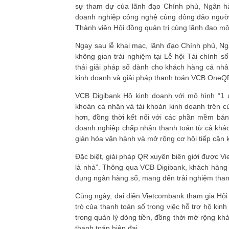
sự tham dự của lãnh đạo Chính phủ, Ngân hà
doanh nghiệp công nghệ cùng đông đảo ngườ
Thành viên Hội đồng quản trị cùng lãnh đạo m
Ngay sau lễ khai mạc, lãnh đạo Chính phủ, N
không gian trải nghiệm tại Lễ hội Tài chính s
thái giải pháp số dành cho khách hàng cá nhâ
kinh doanh và giải pháp thanh toán VCB OneQ
VCB Digibank Hộ kinh doanh với mô hình “1
khoản cá nhân và tài khoản kinh doanh trên cù
hơn, đồng thời kết nối với các phần mềm bá
doanh nghiệp chấp nhận thanh toán từ cả khá
giản hóa vận hành và mở rộng cơ hội tiếp cận 
Đặc biệt, giải pháp QR xuyên biên giới được Vi
là nhà”. Thông qua VCB Digibank, khách hàng 
dụng ngân hàng số, mang đến trải nghiệm thanh
Cùng ngày, đại diện Vietcombank tham gia Hội 
trò của thanh toán số trong việc hỗ trợ hộ ki
trong quản lý dòng tiền, đồng thời mở rộng kh
thanh toán hiện đại.