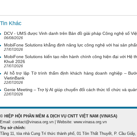
Tin Khác
DCV - UMS được Vinh danh trên Bản đồ giải pháp Công nghệ số Vi
06/08/2026
MobiFone Solutions khẳng định năng lực công nghệ với hai sản phẩ
27/07/2026
MobiFone Solutions kiến tạo nền hành chính công hiện đại với Hệ th
Khuê 2026
27/07/2026
AI hỗ trợ lập Tờ trình thẩm định khách hàng doanh nghiệp – Bước
VietinBank
22/07/2026
Genie Meeting – Trợ lý AI giúp chuyển đổi cách thức tổ chức và quản 
22/07/2026
© HIỆP HỘI PHẦN MỀM & DỊCH VỤ CNTT VIỆT NAM (VINASA)
Email: contact@vinasa.org.vn | Website: www.vinasa.org.vn
Trụ sở chính:
Tầng 11, tòa nhà Cung Trí thức thành phố, 01 Tôn Thất Thuyết, P. Cầu Giấy,