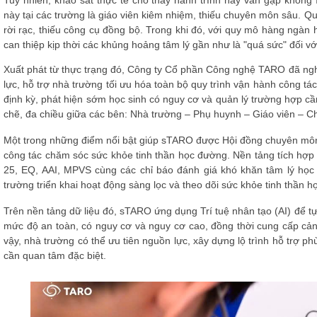
này tại các trường là giáo viên kiêm nhiệm, thiếu chuyên môn sâu. Qu
rời rạc, thiếu công cụ đồng bộ. Trong khi đó, với quy mô hàng ngàn h
can thiệp kịp thời các khủng hoảng tâm lý gần như là "quá sức" đối vớ
Xuất phát từ thực trạng đó, Công ty Cổ phần Công nghệ TARO đã nghi
lực, hỗ trợ nhà trường tối ưu hóa toàn bộ quy trình vận hành công t
định kỳ, phát hiện sớm học sinh có nguy cơ và quản lý trường hợp cần 
chẽ, đa chiều giữa các bên: Nhà trường – Phụ huynh – Giáo viên – Ch
Một trong những điểm nổi bật giúp sTARO được Hội đồng chuyên môn
công tác chăm sóc sức khỏe tinh thần học đường. Nền tảng tích hợp
25, EQ, AAI, MPVS cùng các chỉ báo đánh giá khó khăn tâm lý họ
trường triển khai hoạt động sàng lọc và theo dõi sức khỏe tinh thần 
Trên nền tảng dữ liệu đó, sTARO ứng dụng Trí tuệ nhân tạo (AI) để tự
mức độ an toàn, có nguy cơ và nguy cơ cao, đồng thời cung cấp cả
vậy, nhà trường có thể ưu tiên nguồn lực, xây dựng lộ trình hỗ trợ ph
cần quan tâm đặc biệt.