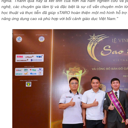
nghĩa. Thành quả này là kết tinh của hơn hai năm nghiên cứu và p
nghệ, các chuyên gia tâm lý và đặc biệt là sự cố vấn chuyên mô
học thuật và thực tiễn đã giúp sTARO hoàn thiện một mô hình hỗ trợ
năng ứng dụng cao và phù hợp với bối cảnh giáo dục Việt Nam."