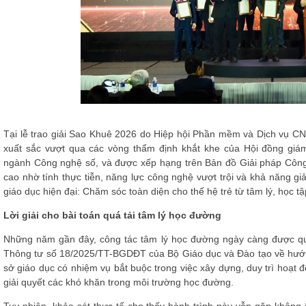
Tại lễ trao giải Sao Khuê 2026 do Hiệp hội Phần mềm và Dịch vụ C
xuất sắc vượt qua các vòng thẩm định khắt khe của Hội đồng giá
ngành Công nghệ số, và được xếp hạng trên Bản đồ Giải pháp Côn
cao nhờ tính thực tiễn, năng lực công nghệ vượt trội và khả năng giả
giáo dục hiện đại: Chăm sóc toàn diện cho thế hệ trẻ từ tâm lý, học 
Lời giải cho bài toán quá tải tâm lý học đường
Những năm gần đây, công tác tâm lý học đường ngày càng được qu
Thông tư số 18/2025/TT-BGDĐT của Bộ Giáo dục và Đào tạo về hướng
sở giáo dục có nhiệm vụ bắt buộc trong việc xây dựng, duy trì hoạt 
giải quyết các khó khăn trong môi trường học đường.
Tuy nhiên, khảo sát thực tế cho thấy hành trình này vẫn gặp không