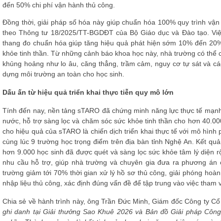
đến 50% chi phí vận hành thủ công.
Đồng thời, giải pháp số hóa này giúp chuẩn hóa 100% quy trình vận
theo Thông tư 18/2025/TT-BGDĐT của Bộ Giáo dục và Đào tạo. Việ
thang đo chuẩn hóa giúp tăng hiệu quả phát hiện sớm 10% đến 20
khỏe tinh thần. Từ những cảnh báo khoa học này, nhà trường có thể chủ
khủng hoảng như lo âu, căng thẳng, trầm cảm, nguy cơ tự sát và cá
dựng môi trường an toàn cho học sinh.
Dấu ấn từ hiệu quả triển khai thực tiễn quy mô lớn
Tính đến nay, nền tảng sTARO đã chứng minh năng lực thực tế mạnh 
nước, hỗ trợ sàng lọc và chăm sóc sức khỏe tinh thần cho hơn 40.00
cho hiệu quả của sTARO là chiến dịch triển khai thực tế với mô hình p
cùng lúc 9 trường học trọng điểm trên địa bàn tỉnh Nghệ An. Kết quả
hơn 9.000 học sinh đã được quét và sàng lọc sức khỏe tâm lý diện 
nhu cầu hỗ trợ, giúp nhà trường và chuyên gia đưa ra phương án ca
trường giảm tới 70% thời gian xử lý hồ sơ thủ công, giải phóng hoàn
nhập liệu thủ công, xác định đúng vấn đề để tập trung vào việc tham 
Chia sẻ về hành trình này, ông Trần Đức Minh, Giám đốc Công ty C
ghi danh tại Giải thưởng Sao Khuê 2026 và Bản đồ Giải pháp Côn