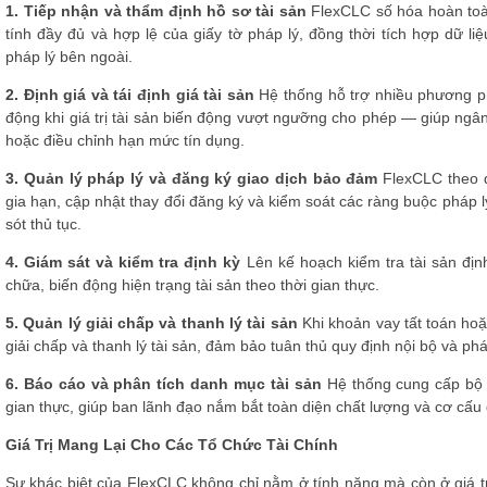
1. Tiếp nhận và thẩm định hồ sơ tài sản
FlexCLC số hóa hoàn toàn
tính đầy đủ và hợp lệ của giấy tờ pháp lý, đồng thời tích hợp dữ li
pháp lý bên ngoài.
2. Định giá và tái định giá tài sản
Hệ thống hỗ trợ nhiều phương phá
động khi giá trị tài sản biến động vượt ngưỡng cho phép — giúp ngâ
hoặc điều chỉnh hạn mức tín dụng.
3. Quản lý pháp lý và đăng ký giao dịch bảo đảm
FlexCLC theo dõ
gia hạn, cập nhật thay đổi đăng ký và kiểm soát các ràng buộc pháp lý
sót thủ tục.
4. Giám sát và kiểm tra định kỳ
Lên kế hoạch kiểm tra tài sản định
chữa, biến động hiện trạng tài sản theo thời gian thực.
5. Quản lý giải chấp và thanh lý tài sản
Khi khoản vay tất toán hoặ
giải chấp và thanh lý tài sản, đảm bảo tuân thủ quy định nội bộ và phá
6. Báo cáo và phân tích danh mục tài sản
Hệ thống cung cấp bộ 
gian thực, giúp ban lãnh đạo nắm bắt toàn diện chất lượng và cơ cấ
Giá Trị Mang Lại Cho Các Tổ Chức Tài Chính
Sự khác biệt của FlexCLC không chỉ nằm ở tính năng mà còn ở giá tr