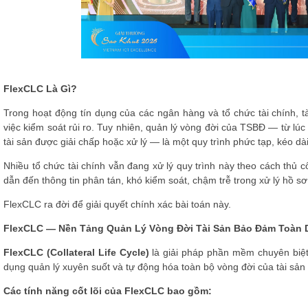
FlexCLC Là Gì?
Trong hoạt động tín dụng của các ngân hàng và tổ chức tài chính, t
việc kiểm soát rủi ro. Tuy nhiên, quản lý vòng đời của TSBĐ — từ lú
tài sản được giải chấp hoặc xử lý — là một quy trình phức tạp, kéo dài
Nhiều tổ chức tài chính vẫn đang xử lý quy trình này theo cách thủ c
dẫn đến thông tin phân tán, khó kiểm soát, chậm trễ trong xử lý hồ sơ 
FlexCLC ra đời để giải quyết chính xác bài toán này.
FlexCLC — Nền Tảng Quản Lý Vòng Đời Tài Sản Bảo Đảm Toàn 
FlexCLC (Collateral Life Cycle)
là giải pháp phần mềm chuyên biệt 
dụng quản lý xuyên suốt và tự động hóa toàn bộ vòng đời của tài sản
Các tính năng cốt lõi của FlexCLC bao gồm: