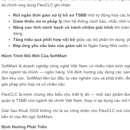
tài chính ứng dụng FlexCLC ghi nhận:
Rút ngắn thời gian xử lý hồ sơ TSBĐ
nhờ tự động hóa các bướ
Giảm thiểu rủi ro pháp lý
nhờ hệ thống cảnh báo, nhắc nhở và
Nâng cao tính minh bạch và trách nhiệm giải trình
khi toàn
dàng.
Tăng hiệu quả phối hợp nội bộ
giữa các bộ phận tín dụng, ph
Đáp ứng yêu cầu báo cáo giám sát
từ Ngân hàng Nhà nước v
Hành Trình Đổi Mới Của SoftMart
SoftMart là doanh nghiệp công nghệ Việt Nam có nhiều năm kinh ng
cho ngành tài chính — ngân hàng. Với định hướng xây dựng các sản
tầm khu vực, SoftMart liên tục đầu tư vào nghiên cứu và phát triển, l
giải pháp phù hợp và có chiều sâu.
FlexCLC là minh chứng tiêu biểu cho triết lý đó — một sản phẩm đượ
quản lý TSBĐ của ngành tài chính Việt Nam, thay vì áp dụng các mô
Giải Sao Khuê 2026 không chỉ là sự công nhận cho FlexCLC mà còn l
bền bỉ của đội ngũ SoftMart.
Định Hướng Phát Triển