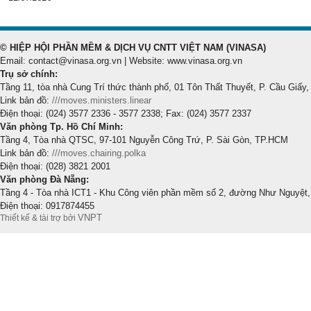
© HIỆP HỘI PHẦN MỀM & DỊCH VỤ CNTT VIỆT NAM (VINASA)
Email: contact@vinasa.org.vn | Website: www.vinasa.org.vn
Trụ sở chính:
Tầng 11, tòa nhà Cung Trí thức thành phố, 01 Tôn Thất Thuyết, P. Cầu Giấy,
Link bản đồ:
///moves.ministers.linear
Điện thoại: (024) 3577 2336 - 3577 2338; Fax: (024) 3577 2337
Văn phòng Tp. Hồ Chí Minh:
Tầng 4, Tòa nhà QTSC, 97-101 Nguyễn Công Trứ, P. Sài Gòn, TP.HCM
Link bản đồ:
///moves.chairing.polka
Điện thoại: (028) 3821 2001
Văn phòng Đà Nẵng:
Tầng 4 - Tòa nhà ICT1 - Khu Công viên phần mềm số 2, đường Như Nguyệt,
Điện thoại: 0917874455
VNPT
Thiết kế & tài trợ bởi