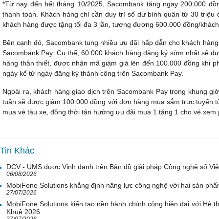
*Từ nay đến hết tháng 10/2025, Sacombank tặng ngay 200.000 đồng
thanh toán. Khách hàng chỉ cần duy trì số dư bình quân từ 30 triệu đ
khách hàng được tặng tối đa 3 lần, tương đương 600.000 đồng/khách
Bên cạnh đó, Sacombank tung nhiều ưu đãi hấp dẫn cho khách hàng đ
Sacombank Pay. Cụ thể, 60.000 khách hàng đăng ký sớm nhất sẽ đượ
hàng thân thiết, được nhận mã giảm giá lên đến 100.000 đồng khi ph
ngày kể từ ngày đăng ký thành công trên Sacombank Pay.
Ngoài ra, khách hàng giao dịch trên Sacombank Pay trong khung giờ
tuần sẽ được giảm 100.000 đồng với đơn hàng mua sắm trực tuyến từ
mua vé tàu xe, đồng thời tận hưởng ưu đãi mua 1 tặng 1 cho vé xem ph
Tin Khác
DCV - UMS được Vinh danh trên Bản đồ giải pháp Công nghệ số Vi
06/08/2026
MobiFone Solutions khẳng định năng lực công nghệ với hai sản phẩ
27/07/2026
MobiFone Solutions kiến tạo nền hành chính công hiện đại với Hệ th
Khuê 2026
27/07/2026