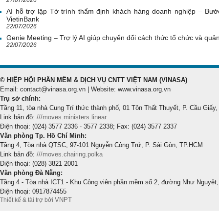
AI hỗ trợ lập Tờ trình thẩm định khách hàng doanh nghiệp – Bước
VietinBank
22/07/2026
Genie Meeting – Trợ lý AI giúp chuyển đổi cách thức tổ chức và quản 
22/07/2026
© HIỆP HỘI PHẦN MỀM & DỊCH VỤ CNTT VIỆT NAM (VINASA)
Email: contact@vinasa.org.vn | Website: www.vinasa.org.vn
Trụ sở chính:
Tầng 11, tòa nhà Cung Trí thức thành phố, 01 Tôn Thất Thuyết, P. Cầu Giấy,
Link bản đồ:
///moves.ministers.linear
Điện thoại: (024) 3577 2336 - 3577 2338; Fax: (024) 3577 2337
Văn phòng Tp. Hồ Chí Minh:
Tầng 4, Tòa nhà QTSC, 97-101 Nguyễn Công Trứ, P. Sài Gòn, TP.HCM
Link bản đồ:
///moves.chairing.polka
Điện thoại: (028) 3821 2001
Văn phòng Đà Nẵng:
Tầng 4 - Tòa nhà ICT1 - Khu Công viên phần mềm số 2, đường Như Nguyệt,
Điện thoại: 0917874455
VNPT
Thiết kế & tài trợ bởi