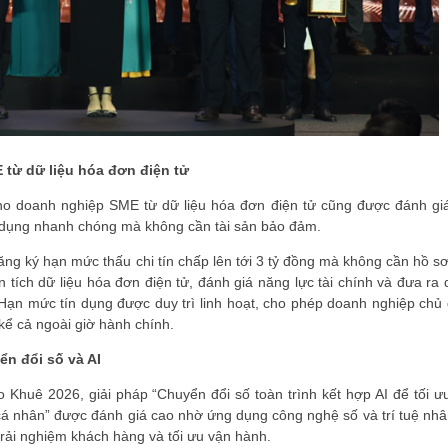
từ dữ liệu hóa đơn điện tử
ho doanh nghiệp SME từ dữ liệu hóa đơn điện tử cũng được đánh gi
n dụng nhanh chóng mà không cần tài sản bảo đảm.
ng ký hạn mức thấu chi tín chấp lên tới 3 tỷ đồng mà không cần hồ sơ
 tích dữ liệu hóa đơn điện tử, đánh giá năng lực tài chính và đưa ra 
 Hạn mức tín dụng được duy trì linh hoạt, cho phép doanh nghiệp chủ
 kể cả ngoài giờ hành chính.
n đổi số và AI
 Khuê 2026, giải pháp “Chuyển đổi số toàn trình kết hợp AI để tối ư
á nhân” được đánh giá cao nhờ ứng dụng công nghệ số và trí tuệ nhâ
trải nghiệm khách hàng và tối ưu vận hành.