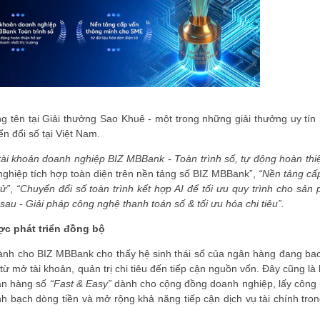
g tên tại Giải thưởng Sao Khuê - một trong những giải thưởng uy tín
n đổi số tại Việt Nam.
tài khoản doanh nghiệp BIZ MBBank - Toàn trình số, tự động hoàn thi
 nghiệp tích hợp toàn diện trên nền tảng số BIZ MBBank”,
“Nền tảng cấ
ử”
,
“Chuyển đổi số toàn trình kết hợp AI để tối ưu quy trình cho sản
sau - Giải pháp công nghệ thanh toán số & tối ưu hóa chi tiêu”.
ợc phát triển đồng bộ
dành cho BIZ MBBank cho thấy hệ sinh thái số của ngân hàng đang ba
từ mở tài khoản, quản trị chi tiêu đến tiếp cận nguồn vốn. Đây cũng là
gân hàng số
“Fast & Easy”
dành cho cộng đồng doanh nghiệp, lấy công
nh bạch dòng tiền và mở rộng khả năng tiếp cận dịch vụ tài chính tron