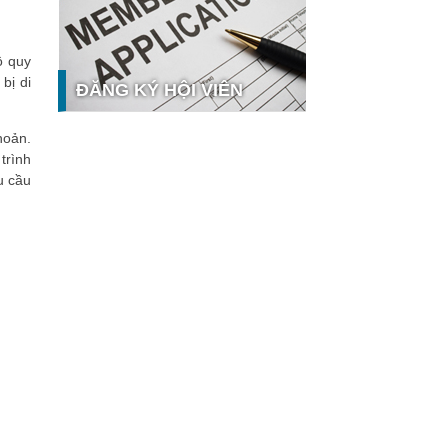
công nghệ và thị trường
Giải pháp PGx của GeneStory: Lời
giải cho bài toán tự chủ công nghệ
ộ quy
y tế số tại Sao Khuê 2026
bị di
ĐĂNG KÝ HỘI VIÊN
Ứng dụng nhận diện cuộc gọi
iCallme giành giải thưởng Sao Khuê
hoản.
2026
trình
Tingee by HENO được vinh danh tại
u cầu
Sao Khuê 2026 với nền tảng Ngân
 hưởng
hàng Mở và Quản lý thanh toán
qua...
MB ghi dấu ấn với 5 giải thưởng
Sao Khuê 2026
MyShop Pro được vinh danh tại
Sao Khuê 2026: Khẳng định dấu ấn
tiên phong của BIDV trong hành
trình...
SACOMBANK nhận giải thưởng
Sao Khuê 2026 và ghi tên trên Bản
đồ Giải pháp Công nghệ số Việt
Nam