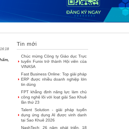
DOOH thế hệ mới: Khi quảng cáo
ngoài trời bước vào kỷ nguyên dữ
liệu
SIMAX DataHub – Nền tảng tích
hợp và khai thác dữ liệu thông minh
được đề cử Giải thưởng Sao
Khuê...
Tin mới
FPT Play chiếu trọn vẹn 3 giải bóng
đá ‘hot’ nhất mùa hè 2026
 16:18
Chúc mừng Công ty Giáo dục Trực
phẩm,
tuyến Funix trở thành Hội viên của
VINASA
Fast Business Online: Top giải pháp
ERP được nhiều doanh nghiệp lớn
tin dùng
FPT khẳng định năng lực làm chủ
công nghệ lõi với loạt giải Sao Khuê
lần thứ 23
Talent Solution - giải pháp tuyển
dụng ứng dụng AI được vinh danh
tại Sao Khuê 2026
NashTech: 26 năm phát triển, 18