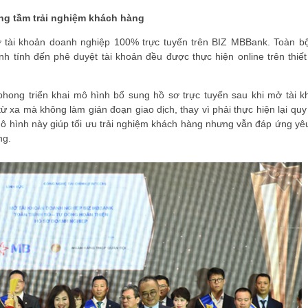
ng tầm trải nghiệm khách hàng
ở tài khoản doanh nghiệp 100% trực tuyến trên BIZ MBBank. Toàn b
anh tính đến phê duyệt tài khoản đều được thực hiện online trên thiết 
hong triển khai mô hình bổ sung hồ sơ trực tuyến sau khi mở tài k
ĐĂNG KÝ HỘI VIÊN
 xa mà không làm gián đoạn giao dịch, thay vì phải thực hiện lại quy 
Mô hình này giúp tối ưu trải nghiệm khách hàng nhưng vẫn đáp ứng yê
Đăng ký hội viên để
ng.
quyền lợi tốt nhất