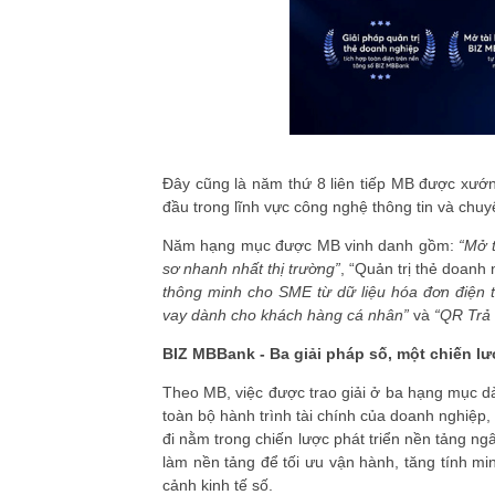
Đây cũng là năm thứ 8 liên tiếp MB được xướn
đầu trong lĩnh vực công nghệ thông tin và chuyể
Năm hạng mục được MB vinh danh gồm:
“Mở 
sơ nhanh nhất thị trường”
, “Quản trị thẻ doanh
thông minh cho SME từ dữ liệu hóa đơn điện t
vay dành cho khách hàng cá nhân”
và
“QR Trả 
BIZ MBBank - Ba giải pháp số, một chiến lư
Theo MB, việc được trao giải ở ba hạng mục 
toàn bộ hành trình tài chính của doanh nghiệp, 
đi nằm trong chiến lược phát triển nền tảng n
làm nền tảng để tối ưu vận hành, tăng tính mi
cảnh kinh tế số.