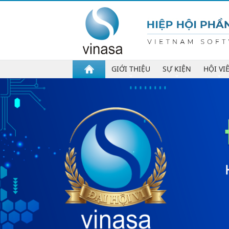
GIỚI THIỆU
SỰ KIỆN
HỘI VI