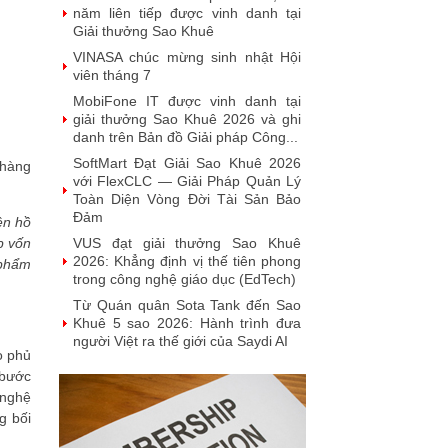
năm liên tiếp được vinh danh tại
Giải thưởng Sao Khuê
VINASA chúc mừng sinh nhật Hội
viên tháng 7
MobiFone IT được vinh danh tại
giải thưởng Sao Khuê 2026 và ghi
danh trên Bản đồ Giải pháp Công...
SoftMart Đạt Giải Sao Khuê 2026
 hàng
với FlexCLC — Giải Pháp Quản Lý
Toàn Diện Vòng Đời Tài Sản Bảo
Đảm
ện hồ
VUS đạt giải thưởng Sao Khuê
p vốn
2026: Khẳng định vị thế tiên phong
 phẩm
trong công nghệ giáo dục (EdTech)
Từ Quán quân Sota Tank đến Sao
Khuê 5 sao 2026: Hành trình đưa
người Việt ra thế giới của Saydi AI
o phủ
Khai phá giá trị từ tri thức doanh
 bước
nghiệp: NoteX và hành trình chinh
 nghệ
phục Giải thưởng Sao Khuê 2026
g bối
Vietnam Tech Map 2026 công bố
bộ câu hỏi mẫu cho 30 lĩnh vực