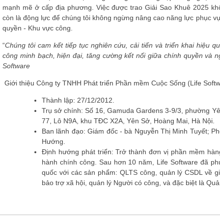
mạnh mẽ ở cấp địa phương. Việc được trao
Giải Sao Khuê 2025
khô
còn là động lực để chúng tôi không ngừng nâng cao năng lực phục vụ
quyền - Khu vực công
.
“
Chúng tôi cam kết tiếp tục nghiên cứu, cải tiến và triển khai hiệu
công minh bạch, hiện đại, tăng cường kết nối giữa chính quyền và 
Software
Giới thiệu Công ty TNHH Phát triển Phần mềm Cuộc Sống (Life Softw
Thành lập
: 27/12/2012.
Trụ sở chính
: Số 16, Gamuda Gardens 3-9/3, phường Yê
77, Lô N9A, khu TĐC X2A, Yên Sở, Hoàng Mai, Hà Nội.
Ban lãnh đạo
: Giám đốc - bà Nguyễn Thị Minh Tuyết; P
Hướng.
Định hướng phát triển
: Trở thành đơn vị phần mềm hàng 
hành chính công. Sau hơn 10 năm, Life Software đã ph
quốc với các sản phẩm: QLTS công, quản lý CSDL về giá
bảo trợ xã hội, quản lý Người có công, và đặc biệt là Qu