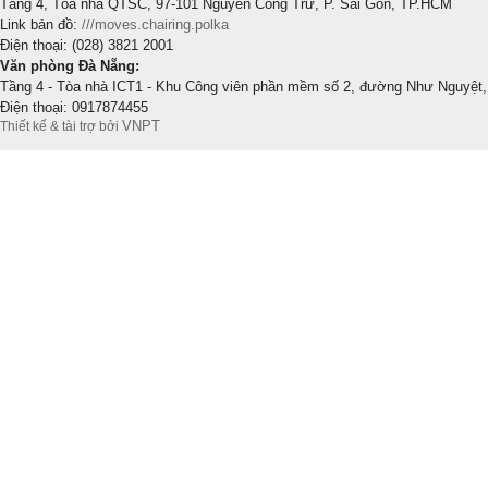
Tầng 4, Tòa nhà QTSC, 97-101 Nguyễn Công Trứ, P. Sài Gòn, TP.HCM
Link bản đồ:
///moves.chairing.polka
Điện thoại: (028) 3821 2001
Văn phòng Đà Nẵng:
Tầng 4 - Tòa nhà ICT1 - Khu Công viên phần mềm số 2, đường Như Nguyệt,
Điện thoại: 0917874455
VNPT
Thiết kế & tài trợ bởi