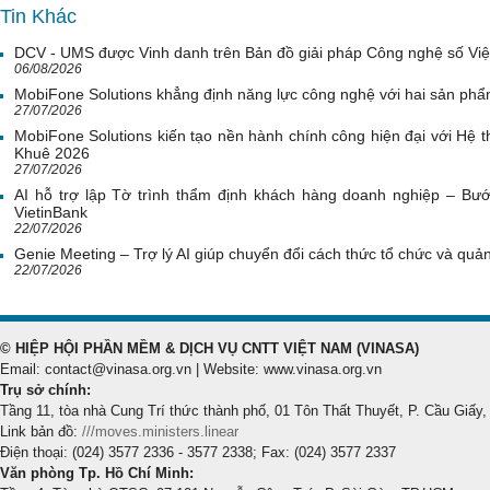
Tin Khác
DCV - UMS được Vinh danh trên Bản đồ giải pháp Công nghệ số Vi
06/08/2026
MobiFone Solutions khẳng định năng lực công nghệ với hai sản phẩ
27/07/2026
MobiFone Solutions kiến tạo nền hành chính công hiện đại với Hệ th
Khuê 2026
27/07/2026
AI hỗ trợ lập Tờ trình thẩm định khách hàng doanh nghiệp – Bước
VietinBank
22/07/2026
Genie Meeting – Trợ lý AI giúp chuyển đổi cách thức tổ chức và quản 
22/07/2026
© HIỆP HỘI PHẦN MỀM & DỊCH VỤ CNTT VIỆT NAM (VINASA)
Email: contact@vinasa.org.vn | Website: www.vinasa.org.vn
Trụ sở chính:
Tầng 11, tòa nhà Cung Trí thức thành phố, 01 Tôn Thất Thuyết, P. Cầu Giấy,
Link bản đồ:
///moves.ministers.linear
Điện thoại: (024) 3577 2336 - 3577 2338; Fax: (024) 3577 2337
Văn phòng Tp. Hồ Chí Minh: