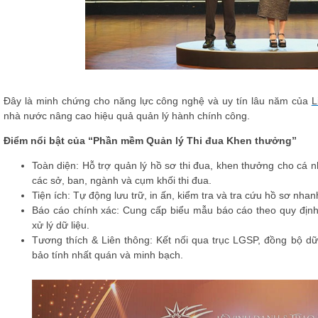
Đây là minh chứng cho năng lực công nghệ và uy tín lâu năm của
L
nhà nước nâng cao hiệu quả quản lý hành chính công.
Điểm nổi bật của “Phần mềm Quản lý Thi đua Khen thưởng”
Toàn diện
: Hỗ trợ quản lý hồ sơ thi đua, khen thưởng cho cá nh
các sở, ban, ngành và cụm khối thi đua.
Tiện ích
: Tự động lưu trữ, in ấn, kiểm tra và tra cứu hồ sơ nh
Báo cáo chính xác
: Cung cấp biểu mẫu báo cáo theo quy định,
xử lý dữ liệu.
Tương thích & Liên thông
: Kết nối qua trục LGSP, đồng bộ d
bảo tính nhất quán và minh bạch.