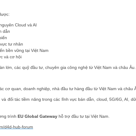
lược:
 nguyên Cloud và AI
n dẫn
biển
 vực tư nhân
riển bền vững tại Việt Nam
c và cơ hội
đoàn lớn, các quỹ đầu tư, chuyên gia công nghệ từ Việt Nam và châu Âu.
c cơ quan, doanh nghiệp, nhà đầu tư hàng đầu từ Việt Nam và châu 
à đối tác tiềm năng trong các lĩnh vực bán dẫn, cloud, 5G/6G, AI, dữ 
ơng trình
EU Global Gateway
hỗ trợ đầu tư tại Việt Nam.
om/d4d-hub-forum