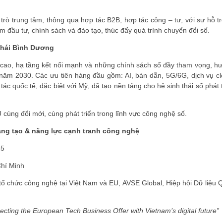
ò trung tâm, thông qua hợp tác B2B, hợp tác công – tư, với sự hỗ tr
ồm đầu tư, chính sách và đào tạo, thúc đẩy quá trình chuyển đổi số.
 Thái Bình Dương
e cao, hạ tầng kết nối mạnh và những chính sách số đầy tham vọng, h
ĐĂNG KÝ HỘI VIÊN
 năm 2030. Các ưu tiên hàng đầu gồm: AI, bán dẫn, 5G/6G, dịch vụ cl
c quốc tế, đặc biệt với Mỹ, đã tạo nền tảng cho hệ sinh thái số phát 
Đăng ký hội viên để 
quyền lợi tốt nhất
cùng đổi mới, cùng phát triển trong lĩnh vực công nghệ số.
áng tạo & năng lực cạnh tranh công nghệ
25
hí Minh
ổ chức công nghệ tại Việt Nam và EU, AVSE Global, Hiệp hội Dữ liệu 
ecting the European Tech Business Offer with Vietnam’s digital future”