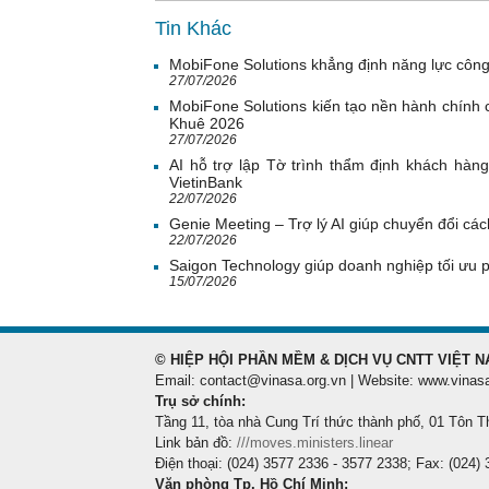
Tin Khác
MobiFone Solutions khẳng định năng lực công
27/07/2026
MobiFone Solutions kiến tạo nền hành chính c
Khuê 2026
27/07/2026
AI hỗ trợ lập Tờ trình thẩm định khách hàn
VietinBank
22/07/2026
Genie Meeting – Trợ lý AI giúp chuyển đổi cách
22/07/2026
Saigon Technology giúp doanh nghiệp tối ưu 
15/07/2026
© HIỆP HỘI PHẦN MỀM & DỊCH VỤ CNTT VIỆT N
Email: contact@vinasa.org.vn | Website: www.vinas
Trụ sở chính:
Tầng 11, tòa nhà Cung Trí thức thành phố, 01 Tôn T
Link bản đồ:
///moves.ministers.linear
Điện thoại: (024) 3577 2336 - 3577 2338; Fax: (024)
Văn phòng Tp. Hồ Chí Minh: