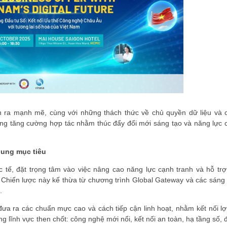
n ra mạnh mẽ, cùng với những thách thức về chủ quyền dữ liệu và 
ng tăng cường hợp tác nhằm thúc đẩy đổi mới sáng tạo và năng lực 
hung mục tiêu
 tế, đặt trọng tâm vào việc nâng cao năng lực cạnh tranh và hỗ trợ
ố. Chiến lược này kế thừa từ chương trình Global Gateway và các sáng 
.
U đưa ra các chuẩn mực cao và cách tiếp cận linh hoạt, nhằm kết nối lợ
ng lĩnh vực then chốt: công nghệ mới nổi, kết nối an toàn, hạ tầng số,