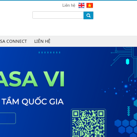
VINASA
Liên hệ
Chúc mừng Công ty TNHH Kỹ thuật
số DR trở thành Hội viên của
VINASA
Chúc mừng Công ty TNHH DTH
Holdings trở thành Hội viên của
ASA CONNECT
LIÊN HỆ
VINASA
Chúc mừng Công ty CP Công nghệ
Tài chính VNFITE trở thành Hội viên
của VINASA
vRace lần đầu nhận giải Sao Khuê
cho nền tảng thể thao cộng đồng
Cleeksy DOP: Đồng hành xây dựng
nền tảng vận hành số linh hoạt cho
doanh nghiệp
AIQuinta được vinh danh tại Giải
thưởng Sao Khuê 2026 và Bản đồ
Giải pháp Công nghệ số Việt Nam
2026
DOOH thế hệ mới: Khi quảng cáo
ngoài trời bước vào kỷ nguyên dữ