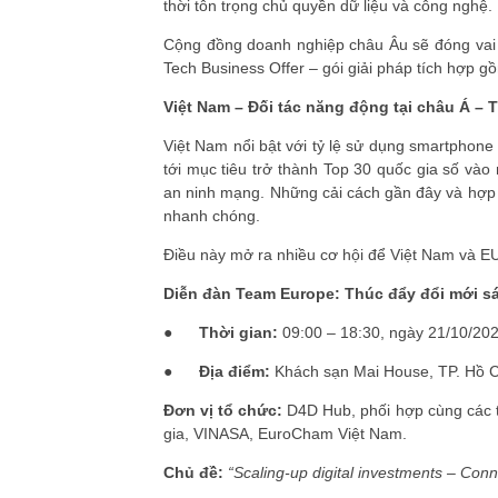
thời tôn trọng chủ quyền dữ liệu và công nghệ.
Cộng đồng doanh nghiệp châu Âu sẽ đóng vai tr
Tech Business Offer – gói giải pháp tích hợp g
Việt Nam – Đối tác năng động tại châu Á –
Việt Nam nổi bật với tỷ lệ sử dụng smartphon
tới mục tiêu trở thành Top 30 quốc gia số vào
an ninh mạng. Những cải cách gần đây và hợp tá
nhanh chóng.
Điều này mở ra nhiều cơ hội để Việt Nam và EU 
Diễn đàn Team Europe: Thúc đẩy đổi mới s
●
Thời gian:
09:00 – 18:30, ngày 21/10/20
●
Địa điểm:
Khách sạn Mai House, TP. Hồ C
Đơn vị tổ chức:
D4D Hub, phối hợp cùng các t
gia, VINASA, EuroCham Việt Nam.
Chủ đề:
“Scaling-up digital investments – Conn