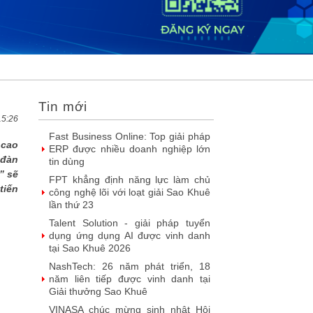
liệu
SIMAX DataHub – Nền tảng tích
hợp và khai thác dữ liệu thông minh
được đề cử Giải thưởng Sao Khuê...
FPT Play chiếu trọn vẹn 3 giải bóng
đá ‘hot’ nhất mùa hè 2026
Chúc mừng Công ty Giáo dục Trực
Tin mới
tuyến Funix trở thành Hội viên của
VINASA
15:26
Fast Business Online: Top giải pháp
 cao
ERP được nhiều doanh nghiệp lớn
 đàn
tin dùng
” sẽ
FPT khẳng định năng lực làm chủ
tiến
công nghệ lõi với loạt giải Sao Khuê
lần thứ 23
Talent Solution - giải pháp tuyển
dụng ứng dụng AI được vinh danh
tại Sao Khuê 2026
NashTech: 26 năm phát triển, 18
năm liên tiếp được vinh danh tại
Giải thưởng Sao Khuê
VINASA chúc mừng sinh nhật Hội