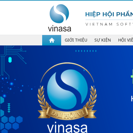
GIỚI THIỆU
SỰ KIỆN
HỘI VI