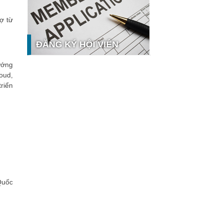
tế số tại Sao Khuê 2026
ợ từ
Ứng dụng nhận diện cuộc gọi
iCallme giành giải thưởng Sao Khuê
2026
ĐĂNG KÝ HỘI VIÊN
Tingee by HENO được vinh danh tại
Sao Khuê 2026 với nền tảng Ngân
ướng
hàng Mở và Quản lý thanh toán
oud,
qua...
triển
MB ghi dấu ấn với 5 giải thưởng
hưởng
Sao Khuê 2026
MyShop Pro được vinh danh tại Sao
Khuê 2026: Khẳng định dấu ấn tiên
phong của BIDV trong hành trình...
SACOMBANK nhận giải thưởng Sao
Khuê 2026 và ghi tên trên Bản đồ
Giải pháp Công nghệ số Việt Nam
VietinBank eFAST Mobile - ngân
Quốc
hàng số doanh nghiệp thế hệ mới
Mời tham dự Diễn đàn Lãnh đạo
Công nghệ ASEAN Singapore – The
9th ACXOA Forum Singapore