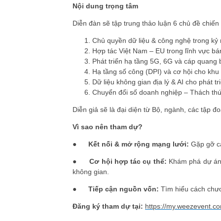
Nội dung trọng tâm
Diễn đàn sẽ tập trung thảo luận 6 chủ đề chiến 
Chủ quyền dữ liệu & công nghệ trong kỷ
Hợp tác Việt Nam – EU trong lĩnh vực bá
Phát triển hạ tầng 5G, 6G và cáp quang 
Hạ tầng số công (DPI) và cơ hội cho khu
Dữ liệu không gian địa lý & AI cho phát t
Chuyển đổi số doanh nghiệp – Thách thứ
Diễn giả sẽ là đại diện từ Bộ, ngành, các tập 
Vì sao nên tham dự?
●
Kết nối & mở rộng mạng lưới:
Gặp gỡ cá
●
Cơ hội hợp tác cụ thể:
Khám phá dự án v
không gian.
●
Tiếp cận nguồn vốn:
Tìm hiểu cách chư
Đăng ký tham dự tại:
https://my.weezevent.c