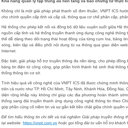
Khả năng quản lý tập trung đa nền tảng và bảo chứng từ thực tiễ
Không chỉ là một giải pháp phát thanh số đơn thuần, VNPT ICS hướn
cho chính quyền cấp tỉnh và cấp xã, thông qua cơ chế phân cấp, phân
Hệ thống cho phép kết nối và đồng bộ dữ liệu xuyên suốt giữa Hệ th
nguồn cấp tỉnh và hệ thống truyền thanh ứng dụng công nghệ thông tin
thể dễ dàng theo dõi trạng thái hoạt động của từng cụm loa, bảng tin 
sóng, biên tập và điều phối nội dung từ xa thông qua giao diện web
Internet.
Đặc biệt, giải pháp hỗ trợ truyền thông đa nền tảng, cho phép đồng
bảng tin điện tử công cộng, góp phần hình thành hệ sinh thái thông 
thống thông tin cơ sở.
Tính hiệu quả về công nghệ của VNPT ICS đã được chứng minh thông q
trên cả nước như TP. Hồ Chí Minh, Tây Ninh, Khánh Hòa, Đồng Nai, G
diện rộng khắp này không chỉ giúp các địa phương hoàn thành sớm 
thống sang đài truyền thanh ứng dụng công nghệ thông tin theo Chiế
góp phần củng cố niềm tin và sự gắn kết bền chặt giữa chính quyền 
Để tìm hiểu thông tin chi tiết và trải nghiệm Giải pháp truyền thô
tại website:
https://vnpt.com.vn
hoặc gọi tổng đài tư vấn hỗ trợ khách