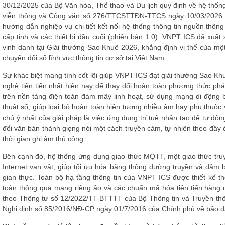
30/12/2025 của Bộ Văn hóa, Thể thao và Du lịch quy định về hệ thốn
viễn thông và Công văn số 276/TTCSTTĐN-TTCS ngày 10/03/2026 củ
hướng dẫn nghiệp vụ chi tiết kết nối hệ thống thông tin nguồn thôn
cấp tỉnh và các thiết bị đầu cuối (phiên bản 1.0). VNPT ICS đã xuấ
vinh danh tại Giải thưởng Sao Khuê 2026, khẳng định vị thế của mộ
chuyển đổi số lĩnh vực thông tin cơ sở tại Việt Nam.
Sự khác biệt mang tính cốt lõi giúp VNPT ICS đạt giải thưởng Sao Kh
nghệ tiên tiến nhất hiện nay để thay đổi hoàn toàn phương thức ph
trên nền tảng điện toán đám mây linh hoạt, sử dụng mạng di động b
thuật số, giúp loại bỏ hoàn toàn hiện tượng nhiễu âm hay phụ thuộ
chú ý nhất của giải pháp là việc ứng dụng trí tuệ nhân tạo để tự độ
đổi văn bản thành giọng nói một cách truyền cảm, tự nhiên theo đầy đ
thời gian ghi âm thủ công.
Bên cạnh đó, hệ thống ứng dụng giao thức MQTT, một giao thức truyền
Internet vạn vật, giúp tối ưu hóa băng thông đường truyền và đảm b
gian thực. Toàn bộ hạ tầng thông tin của VNPT ICS được thiết kế t
toàn thông qua mạng riêng ảo và các chuẩn mã hóa tiên tiến hàng đ
theo Thông tư số 12/2022/TT-BTTTT của Bộ Thông tin và Truyền thôn
Nghị định số 85/2016/NĐ-CP ngày 01/7/2016 của Chính phủ về bảo đả