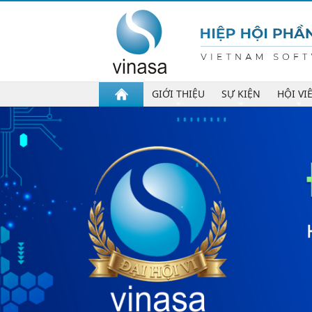
GIỚI THIỆU
SỰ KIỆN
HỘI VI