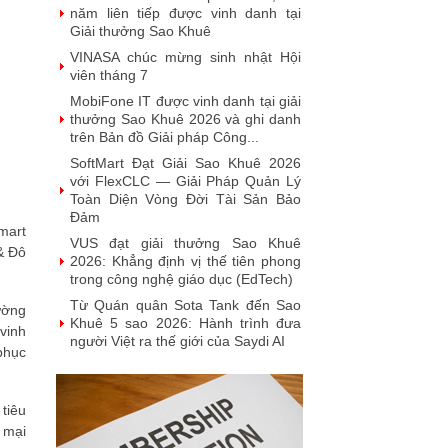
năm liên tiếp được vinh danh tại
Giải thưởng Sao Khuê
VINASA chúc mừng sinh nhật Hội
viên tháng 7
MobiFone IT được vinh danh tại giải
thưởng Sao Khuê 2026 và ghi danh
trên Bản đồ Giải pháp Công...
SoftMart Đạt Giải Sao Khuê 2026
với FlexCLC — Giải Pháp Quản Lý
Toàn Diện Vòng Đời Tài Sản Bảo
Đảm
mart
VUS đạt giải thưởng Sao Khuê
& Đô
2026: Khẳng định vị thế tiên phong
trong công nghệ giáo dục (EdTech)
Từ Quán quân Sota Tank đến Sao
ường
Khuê 5 sao 2026: Hành trình đưa
vinh
người Việt ra thế giới của Saydi AI
 phục
Khai phá giá trị từ tri thức doanh
nghiệp: NoteX và hành trình chinh
phục Giải thưởng Sao Khuê 2026
tiêu
Vietnam Tech Map 2026 công bố bộ
 mại
câu hỏi mẫu cho 30 lĩnh vực công