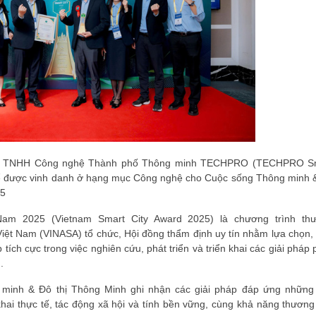
y TNHH Công nghệ Thành phố Thông minh TECHPRO
(TECHPRO S
ể
được
vinh danh
ở hạng mục
Công nghệ cho Cuộc sống Thông minh 
25
Nam 2025 (Vietnam Smart City Award 2025)
là chương trình
th
Việt Nam
(VINASA) tổ chức,
Hội đồng thẩm định uy tín
nhằm
lựa chọn,
ích cực trong việc nghiên cứu, phát triển và triển khai các giải pháp
.
minh & Đô thị Thông Minh
ghi nhận
các giải pháp đáp ứng nh
ững
khai thực tế
,
tác động xã hội và tính bền vững
, cùng
khả năng thương