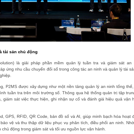
và tài sản chủ động
Solution) là giải pháp phần mềm quản lý tuần tra và giám sát an 
p ứng nhu cầu chuyển đổi số trong công tác an ninh và quản lý tài s
ghiệp.
hống, P2MS được xây dựng như một
nền tảng quản lý an ninh tổng thể
ình tuần tra trên môi trường số. Thông qua hệ thống quản trị tập trun
a, giám sát việc thực hiện, ghi nhận sự cố và đánh giá hiệu quả vận 
ud, GPS, RFID, QR Code, bản đồ số và AI
, giúp minh bạch hóa hoạt 
ng bảo vệ và thu thập dữ liệu phục vụ phân tích, điều phối an ninh. Nh
h chủ động trong giám sát và tối ưu nguồn lực vận hành.