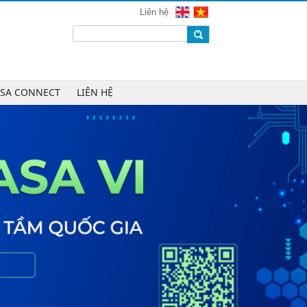
mạng 2026
Liên hệ
Chúc mừng Công ty CP Công nghệ
W.H.Y Soft trở thành Hội viên của
VINASA
Chúc mừng Công ty TNHH Kỹ thuật
số DR trở thành Hội viên của
ASA CONNECT
LIÊN HỆ
VINASA
Chúc mừng Công ty TNHH DTH
Holdings trở thành Hội viên của
VINASA
Chúc mừng Công ty CP Công nghệ
Tài chính VNFITE trở thành Hội viên
của VINASA
vRace lần đầu nhận giải Sao Khuê
cho nền tảng thể thao cộng đồng
Cleeksy DOP: Đồng hành xây dựng
nền tảng vận hành số linh hoạt cho
doanh nghiệp
AIQuinta được vinh danh tại Giải
thưởng Sao Khuê 2026 và Bản đồ
Giải pháp Công nghệ số Việt Nam