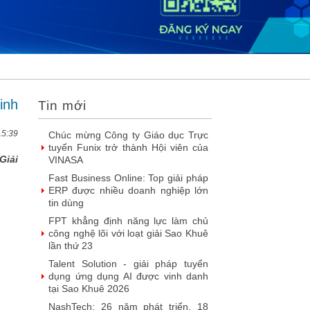
2026
DOOH thế hệ mới: Khi quảng cáo
ngoài trời bước vào kỷ nguyên dữ
liệu
SIMAX DataHub – Nền tảng tích
hợp và khai thác dữ liệu thông minh
được đề cử Giải thưởng Sao Khuê...
inh
Tin mới
FPT Play chiếu trọn vẹn 3 giải bóng
đá ‘hot’ nhất mùa hè 2026
15:39
Chúc mừng Công ty Giáo dục Trực
tuyến Funix trở thành Hội viên của
Giải
VINASA
Fast Business Online: Top giải pháp
ERP được nhiều doanh nghiệp lớn
tin dùng
FPT khẳng định năng lực làm chủ
công nghệ lõi với loạt giải Sao Khuê
lần thứ 23
Talent Solution - giải pháp tuyển
dụng ứng dụng AI được vinh danh
tại Sao Khuê 2026
NashTech: 26 năm phát triển, 18