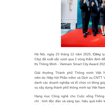
Hà Nội,
ngày
23
tháng
12
năm 2025,
Côn
g t
City)
đã xuất sắc vượt qua
2
vòng thẩm định đ
thị Thông Minh
-
Vietnam Smart City Award 20
Giải thưởng Thành phố Thông minh Việt 
niên
do
Hiệp hội Phần mềm và Dịch vụ CNTT 
danh các doanh nghiệp và tổ chức có đóng góp t
vụ xây dựng thành phố thông minh tại Việt Nam
H
ạng mục
Công nghệ cho Cuộc sống Thông 
chí
:
tính độc đáo và sáng tạo
,
hiệu quả triển 