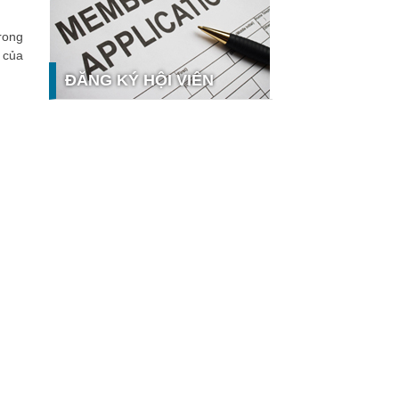
nghệ và thị trường
rong
Giải pháp PGx của GeneStory: Lời
giải cho bài toán tự chủ công nghệ y
 của
tế số tại Sao Khuê 2026
ĐĂNG KÝ HỘI VIÊN
Ứng dụng nhận diện cuộc gọi
iCallme giành giải thưởng Sao Khuê
2026
Tingee by HENO được vinh danh tại
Sao Khuê 2026 với nền tảng Ngân
hưởng
hàng Mở và Quản lý thanh toán
qua...
MB ghi dấu ấn với 5 giải thưởng
Sao Khuê 2026
MyShop Pro được vinh danh tại Sao
Khuê 2026: Khẳng định dấu ấn tiên
phong của BIDV trong hành trình...
SACOMBANK nhận giải thưởng Sao
Khuê 2026 và ghi tên trên Bản đồ
Giải pháp Công nghệ số Việt Nam
VietinBank eFAST Mobile - ngân
hàng số doanh nghiệp thế hệ mới