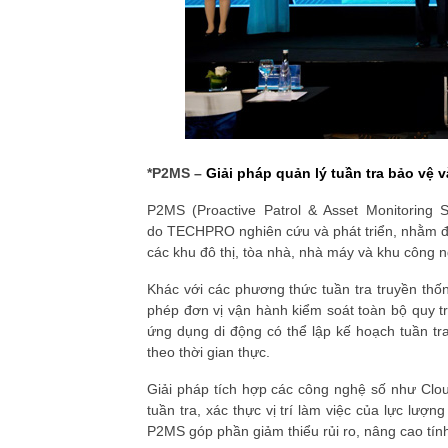
*
P2MS –
Giải pháp quản lý tuần tra bảo vệ 
P2MS (Proactive Patrol & Asset Monitoring 
do
TECHPRO nghiên cứu và phát triển, nhằm đá
các khu đô thị, tòa nhà, nhà máy và khu công n
Khác với các phương thức tuần tra truyền t
phép đơn vị vận hành kiểm soát toàn bộ quy tr
ứng dụng di động
có thể lập kế hoạch tuần tr
theo thời gian thực.
Giải pháp tích hợp các công nghệ số như
Clo
tuần tra, xác thực vị trí làm việc của lực lượ
P2MS góp phần giảm thiểu rủi ro, nâng cao tín