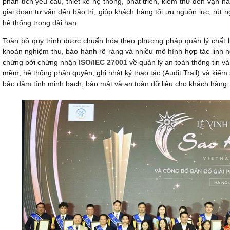
phân tích yêu cầu, thiết kế hệ thống, phát triển, kiểm thử đến vận h
giai đoạn tư vấn đến bảo trì, giúp khách hàng tối ưu nguồn lực, rút n
hệ thống trong dài hạn.
Toàn bộ quy trình được chuẩn hóa theo phương pháp quản lý chất l
khoản nghiệm thu, bảo hành rõ ràng và nhiều mô hình hợp tác linh h
chứng bởi chứng nhận
ISO/IEC 27001
về quản lý an toàn thông tin v
mềm; hệ thống phân quyền, ghi nhật ký thao tác (Audit Trail) và ki
bảo đảm tính minh bạch, bảo mật và an toàn dữ liệu cho khách hàng.