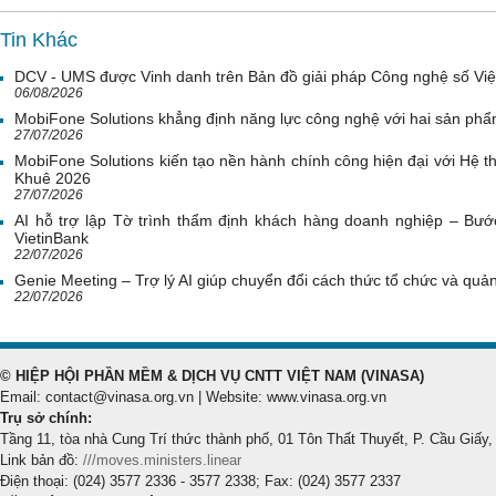
Tin Khác
DCV - UMS được Vinh danh trên Bản đồ giải pháp Công nghệ số Vi
06/08/2026
MobiFone Solutions khẳng định năng lực công nghệ với hai sản phẩ
27/07/2026
MobiFone Solutions kiến tạo nền hành chính công hiện đại với Hệ th
Khuê 2026
27/07/2026
AI hỗ trợ lập Tờ trình thẩm định khách hàng doanh nghiệp – Bước
VietinBank
22/07/2026
Genie Meeting – Trợ lý AI giúp chuyển đổi cách thức tổ chức và quản 
22/07/2026
© HIỆP HỘI PHẦN MỀM & DỊCH VỤ CNTT VIỆT NAM (VINASA)
Email: contact@vinasa.org.vn | Website: www.vinasa.org.vn
Trụ sở chính:
Tầng 11, tòa nhà Cung Trí thức thành phố, 01 Tôn Thất Thuyết, P. Cầu Giấy,
Link bản đồ:
///moves.ministers.linear
Điện thoại: (024) 3577 2336 - 3577 2338; Fax: (024) 3577 2337