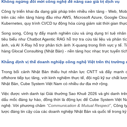
Không ngừng đổi mới công nghệ để nâng cao giá trị dịch vụ
Công ty triển khai đa dạng giải pháp trên nhiều nền tảng - Web, Mobi
trên các nền tảng hàng đầu như AWS, Microsoft Azure, Google Cl
Kubernetes, quy trình CI/CD tự động hóa cùng giám sát thời gian thự
Song song, Công ty đẩy mạnh nghiên cứu và ứng dụng trí tuệ nhân t
tiêu biểu như Chatbot Agentic RAG hỗ trợ tra cứu tài liệu và phân tí
ảnh, và AI X-Ray hỗ trợ phân tích ảnh X-quang trong lĩnh vực y tế.
hàng Glocal Consulting (Nhật Bản) - nền tảng học nhạc trực tuyến tích
Khẳng định vị thế doanh nghiệp công nghệ Việt trên thị trường 
Trong bối cảnh Nhật Bản thiếu hụt nhân lực CNTT và đẩy mạnh c
offshore tiếp tục tăng
, v
ới kinh nghiệm thực tế, đội ngũ kỹ sư chất lư
Nhật Bản, Cube System Việt Nam có nhiều dư địa mở rộng.
Việc được vinh danh tại Giải thưởng Sao Khuê 2026 và ghi danh tr
dấu mốc đáng tự hào, đồng thời là động lực để Cube System Việt Na
nghệ. Với phương châm
“Communication & Mutual Respect”
, Công t
lược đáng tin cậy của các doanh nghiệp Nhật Bản và quốc tế trong kỷ