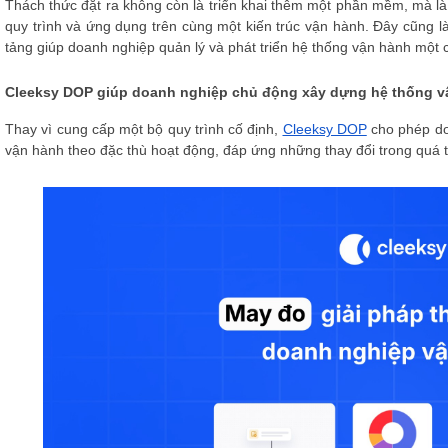
Thách thức đặt ra không còn là triển khai thêm một phần mềm, mà là
quy trình và ứng dụng trên cùng một kiến trúc vận hành. Đây cũng là 
tảng giúp doanh nghiệp quản lý và phát triển hệ thống vận hành một cá
Cleeksy DOP giúp doanh nghiệp chủ động xây dựng hệ thống v
Thay vì cung cấp một bộ quy trình cố định,
Cleeksy DOP
cho phép doa
vận hành theo đặc thù hoạt động, đáp ứng những thay đổi trong quá tr