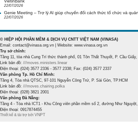
VietinBank
22/07/2026
Genie Meeting – Trợ lý AI giúp chuyển đổi cách thức tổ chức và quản 
22/07/2026
© HIỆP HỘI PHẦN MỀM & DỊCH VỤ CNTT VIỆT NAM (VINASA)
Email: contact@vinasa.org.vn | Website: www.vinasa.org.vn
Trụ sở chính:
Tầng 11, tòa nhà Cung Trí thức thành phố, 01 Tôn Thất Thuyết, P. Cầu Giấy,
Link bản đồ:
///moves.ministers.linear
Điện thoại: (024) 3577 2336 - 3577 2338; Fax: (024) 3577 2337
Văn phòng Tp. Hồ Chí Minh:
Tầng 4, Tòa nhà QTSC, 97-101 Nguyễn Công Trứ, P. Sài Gòn, TP.HCM
Link bản đồ:
///moves.chairing.polka
Điện thoại: (028) 3821 2001
Văn phòng Đà Nẵng:
Tầng 4 - Tòa nhà ICT1 - Khu Công viên phần mềm số 2, đường Như Nguyệt,
Điện thoại: 0917874455
VNPT
Thiết kế & tài trợ bởi