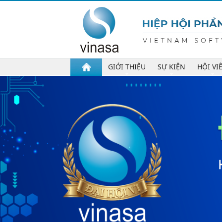
GIỚI THIỆU
SỰ KIỆN
HỘI VI