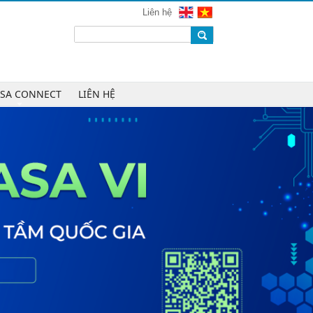
mạng 2026
Liên hệ
Chúc mừng Công ty CP Công nghệ
W.H.Y Soft trở thành Hội viên của
VINASA
Chúc mừng Công ty TNHH Kỹ thuật
số DR trở thành Hội viên của
ASA CONNECT
LIÊN HỆ
VINASA
Chúc mừng Công ty TNHH DTH
Holdings trở thành Hội viên của
VINASA
Chúc mừng Công ty CP Công nghệ
Tài chính VNFITE trở thành Hội viên
của VINASA
vRace lần đầu nhận giải Sao Khuê
cho nền tảng thể thao cộng đồng
Cleeksy DOP: Đồng hành xây dựng
nền tảng vận hành số linh hoạt cho
doanh nghiệp
AIQuinta được vinh danh tại Giải
thưởng Sao Khuê 2026 và Bản đồ
Giải pháp Công nghệ số Việt Nam