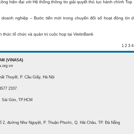
ông hiện đại với Hệ thống thông tin giải quyết thủ tục hành chính Top
g doanh nghiệp – Bước tiến mới trong chuyển đổi số hoạt động tín d
 thức tổ chức và quản trị cuộc họp tại VietinBank
2
3
4
1
AM (VINASA)
a.org.vn
hất Thuyết, P. Cầu Giấy, Hà Nội
 3577 2337
. Sài Gòn, TP.HCM
ố 2, đường Như Nguyệt, P. Thuận Phước, Q. Hải Châu, TP. Đà Nẵng