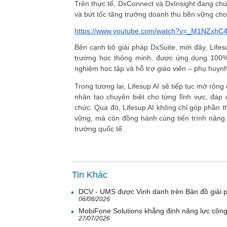
Trên thực tế, DxConnect và DxInsight đang chứn
và bứt tốc tăng trưởng doanh thu bền vững ch
https://www.youtube.com/watch?v=_M1NZxhC
Bên cạnh bộ giải pháp DxSuite, mới đây, Lifes
trường học thông minh, được ứng dụng 100% 
nghiệm học tập và hỗ trợ giáo viên – phụ huynh
Trong tương lai, Lifesup AI sẽ tiếp tục mở rộn
nhân tạo chuyên biệt cho từng lĩnh vực, đáp
chức. Qua đó, Lifesup AI không chỉ góp phần t
vững, mà còn đồng hành cùng tiến trình nâng c
trường quốc tế.
Tin Khác
DCV - UMS được Vinh danh trên Bản đồ giải 
06/08/2026
MobiFone Solutions khẳng định năng lực công
27/07/2026