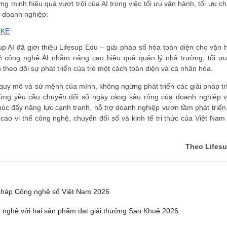
g minh hiệu quả vượt trội của AI trong việc tối ưu vận hành, tối ưu ch
o doanh nghiệp:
4KE
up AI đã giới thiệu Lifesup Edu – giải pháp số hóa toàn diện cho vận 
công nghệ AI nhằm nâng cao hiệu quả quản lý nhà trường, tối ưu 
 theo dõi sự phát triển của trẻ một cách toàn diện và cá nhân hóa.
g quy mô và sứ mệnh của mình, không ngừng phát triển các giải pháp tr
 ứng yêu cầu chuyển đổi số ngày càng sâu rộng của doanh nghiệp v
húc đẩy năng lực cạnh tranh, hỗ trợ doanh nghiệp vươn tầm phát triển
ao vị thế công nghệ, chuyển đổi số và kinh tế tri thức của Việt Nam 
Theo Lifesu
pháp Công nghệ số Việt Nam 2026
 nghệ với hai sản phẩm đạt giải thưởng Sao Khuê 2026