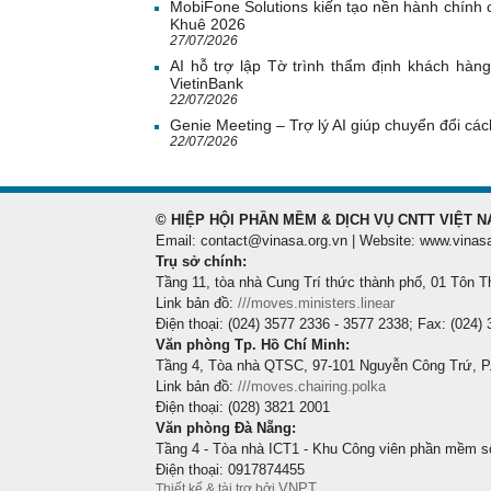
MobiFone Solutions kiến tạo nền hành chính c
Khuê 2026
27/07/2026
AI hỗ trợ lập Tờ trình thẩm định khách hàn
VietinBank
22/07/2026
Genie Meeting – Trợ lý AI giúp chuyển đổi cách
22/07/2026
© HIỆP HỘI PHẦN MỀM & DỊCH VỤ CNTT VIỆT N
Email: contact@vinasa.org.vn | Website: www.vinas
Trụ sở chính:
Tầng 11, tòa nhà Cung Trí thức thành phố, 01 Tôn T
Link bản đồ:
///moves.ministers.linear
Điện thoại: (024) 3577 2336 - 3577 2338; Fax: (024)
Văn phòng Tp. Hồ Chí Minh:
Tầng 4, Tòa nhà QTSC, 97-101 Nguyễn Công Trứ, P
Link bản đồ:
///moves.chairing.polka
Điện thoại: (028) 3821 2001
Văn phòng Đà Nẵng:
Tầng 4 - Tòa nhà ICT1 - Khu Công viên phần mềm s
Điện thoại: 0917874455
VNPT
Thiết kế & tài trợ bởi