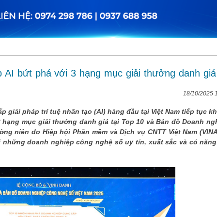
p AI bứt phá với 3 hạng mục giải thưởng danh giá 
18/10/2025 
p giải pháp trí tuệ nhân tạo (AI) hàng đầu tại Việt Nam tiếp tục k
 3 hạng mục giải thưởng danh giá tại Top 10 và Bản đồ Doanh ng
ường niên do Hiệp hội Phần mềm và Dịch vụ CNTT Việt Nam (VIN
i những doanh nghiệp công nghệ số uy tín, xuất sắc và có năng