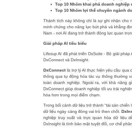
Top 10 Nhóm khai phá doanh nghiệp c
Top 10 Nhóm lợi thế chuyên ngành d
Thành tích này không chỉ là sự ghi nhận cho 
minh chứng cho năng lực bứt phá và khẳng định
Nam - nơi AI đang trở thành động lực quan trọn
Giải pháp AI tiêu biểu
Lifesup AI đã phát triển DxSuite - Bộ giải phá
DxConnect và DxInsight.
DxConnect
là trợ lý AI thực hiện yêu cầu qua
thông qua tự động hóa tác vụ thông thường và
toàn doanh nghiệp. Ngoài ra, với khả năng g
DxConnect giúp doanh nghiệp tối ưu trải nghi
hóa hơn trong mọi điểm chạm.
Trong bối cảnh dữ liệu trở thành “tài sản chiến
dữ liệu ngày càng đóng vai trò then chốt.
DxIn
nghiệp truy xuất và trực quan hóa dữ liệu d
DxInsight là tính bảo mật tuyệt đối, cơ chế phâ