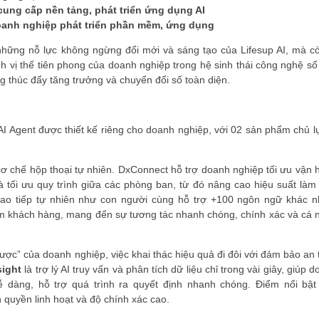
ung cấp nền tảng, phát triển ứng dụng AI
oanh nghiệp phát triển phần mềm, ứng dụng
những nỗ lực không ngừng đổi mới và sáng tạo của Lifesup AI, mà cò
 vị thế tiên phong của doanh nghiệp trong hệ sinh thái công nghệ số 
g thúc đẩy tăng trưởng và chuyển đổi số toàn diện.
ĐĂNG KÝ HỘI VIÊN
p AI Agent được thiết kế riêng cho doanh nghiệp, với 02 sản phẩm chủ l
Đăng ký hội viên để 
quyền lợi tốt nhất
 cơ chế hộp thoại tự nhiên. DxConnect hỗ trợ doanh nghiệp tối ưu vận 
 tối ưu quy trình giữa các phòng ban, từ đó nâng cao hiệu suất làm 
iao tiếp tự nhiên như con người cùng hỗ trợ +100 ngôn ngữ khác n
ệm khách hàng, mang đến sự tương tác nhanh chóng, chính xác và cá 
 lược” của doanh nghiệp, việc khai thác hiệu quả đi đôi với đảm bảo an
sight
là trợ lý AI truy vấn và phân tích dữ liệu chỉ trong vài giây, giúp 
ễ dàng, hỗ trợ quá trình ra quyết định nhanh chóng. Điểm nổi bật
n quyền linh hoạt và độ chính xác cao.