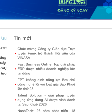
2026
DOOH thế hệ mới: Khi quảng cáo
ngoài trời bước vào kỷ nguyên dữ
liệu
SIMAX DataHub – Nền tảng tích
hợp và khai thác dữ liệu thông minh
được đề cử Giải thưởng Sao Khuê...
tại
Tin mới
FPT Play chiếu trọn vẹn 3 giải bóng
đá ‘hot’ nhất mùa hè 2026
14:00
Chúc mừng Công ty Giáo dục Trực
tuyến Funix trở thành Hội viên của
hẳng
VINASA
hiệp
Fast Business Online: Top giải pháp
ASA)
ERP được nhiều doanh nghiệp lớn
 lực
tin dùng
FPT khẳng định năng lực làm chủ
công nghệ lõi với loạt giải Sao Khuê
lần thứ 23
Talent Solution - giải pháp tuyển
dụng ứng dụng AI được vinh danh
tại Sao Khuê 2026
NashTech: 26 năm phát triển, 18