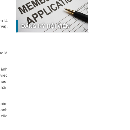
nghệ và thị trường
Giải pháp PGx của GeneStory: Lời
giải cho bài toán tự chủ công nghệ y
n là
tế số tại Sao Khuê 2026
ĐĂNG KÝ HỘI VIÊN
Việt
Ứng dụng nhận diện cuộc gọi
iCallme giành giải thưởng Sao Khuê
2026
Tingee by HENO được vinh danh tại
ực là
Sao Khuê 2026 với nền tảng Ngân
hưởng
hàng Mở và Quản lý thanh toán
qua...
hành
MB ghi dấu ấn với 5 giải thưởng
việc
Sao Khuê 2026
hau,
MyShop Pro được vinh danh tại Sao
nhân
Khuê 2026: Khẳng định dấu ấn tiên
phong của BIDV trong hành trình...
SACOMBANK nhận giải thưởng Sao
 toàn
Khuê 2026 và ghi tên trên Bản đồ
doanh
Giải pháp Công nghệ số Việt Nam
 của
VietinBank eFAST Mobile - ngân
hàng số doanh nghiệp thế hệ mới