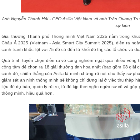
Anh Nguyễn Thanh Hải - CEO Asilla Việt Nam và anh Trần Quang Trung 
sự kiện
Giải thưởng Thành phố Thông minh Việt Nam 2025 nằm trong khuô
Châu Á 2025 (Vietnam - Asia Smart City Summit 2025), diễn ra ngà
cạnh tranh khốc liệt với 75 đề cử đến từ khối đô thị, các tổ chức và d
Quá trình tuyển chọn diễn ra vô cùng nghiêm ngặt qua nhiều vòng t
công tâm để chọn ra 18 giải thưởng tinh hoa nhất (bao gồm 08 giải ch
cảnh đó, chiến thắng của Asilla là minh chứng rõ nét cho thấy sự phát
giám sát an ninh thông minh sẽ không chỉ dừng lại ở việc thu thập 
liệu để dự báo, quản lý rủi ro, từ đó kịp thời ngăn ngừa sự cố và gó
thông minh, hiệu quả hơn.