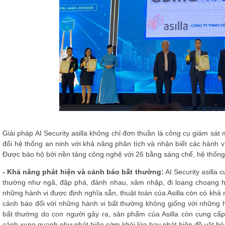
Giải pháp AI Security asilla không chỉ đơn thuần là công cụ giám sá
đổi hệ thống an ninh với khả năng phân tích và nhận biết các hành vi
Được bảo hộ bởi nền tảng công nghệ với 26 bằng sáng chế, hệ thống 
- Khả năng phát hiện và cảnh báo bất thường:
AI Security asilla 
thường như ngã, đập phá, đánh nhau, xâm nhập, đi loạng choạng ha
những hành vi được định nghĩa sẵn, thuật toán của Asilla còn có khả 
cảnh báo đối với những hành vi bất thường không giống với những h
bất thường do con người gây ra, sản phẩm của Asilla còn cung cấp
cảnh xung quanh như phát hiện sớm khói lửa hay phát hiện đồ vật bỏ