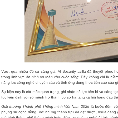
Vượt qua nhiều đề cử sáng giá, AI Security asilla đã thuyết phục 
trong lĩnh vực
An ninh an toàn cho cuộc sống
. Đây không chỉ là niề
năng lực công nghệ chuyên sâu và tính ứng dụng thực tiễn cao của gi
Sự kiện này là cột mốc quan trọng, ghi nhận nỗ lực bền bỉ và sáng tạo c
tục kiên định với sứ mệnh trở thành cơ sở hạ tầng xã hội hàng đầu th
Giải thưởng Thành phố Thông minh Việt Nam 2025
là bước đệm vữn
phụng sự cộng đồng. Với những thành tựu đã đạt được, Asilla đang 
mô hình thành phố thông minh toàn diện - nơi công nghệ AI trở thàn