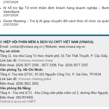
27/07/2026
AI hỗ trợ lập Tờ trình thẩm định khách hàng doanh nghiệp – Bước
VietinBank
22/07/2026
Genie Meeting – Trợ lý AI giúp chuyển đổi cách thức tổ chức và quản 
22/07/2026
© HIỆP HỘI PHẦN MỀM & DỊCH VỤ CNTT VIỆT NAM (VINASA)
Email: contact@vinasa.org.vn | Website: www.vinasa.org.vn
Trụ sở chính:
Tầng 11, tòa nhà Cung Trí thức thành phố, 01 Tôn Thất Thuyết, P. Cầu Giấy,
Link bản đồ:
///moves.ministers.linear
Điện thoại: (024) 3577 2336 - 3577 2338; Fax: (024) 3577 2337
Văn phòng Tp. Hồ Chí Minh:
Tầng 4, Tòa nhà QTSC, 97-101 Nguyễn Công Trứ, P. Sài Gòn, TP.HCM
Link bản đồ:
///moves.chairing.polka
Điện thoại: (028) 3821 2001
Văn phòng Đà Nẵng:
Tầng 4 - Tòa nhà ICT1 - Khu Công viên phần mềm số 2, đường Như Nguyệt,
Điện thoại: 0917874455
VNPT
Thiết kế & tài trợ bởi