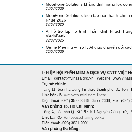
MobiFone Solutions khẳng định năng lực công
27/07/2026
MobiFone Solutions kiến tạo nền hành chính c
Khuê 2026
27/07/2026
AI hỗ trợ lập Tờ trình thẩm định khách hàn
VietinBank
22/07/2026
Genie Meeting – Trợ lý AI giúp chuyển đổi cách
22/07/2026
© HIỆP HỘI PHẦN MỀM & DỊCH VỤ CNTT VIỆT N
Email: contact@vinasa.org.vn | Website: www.vinas
Trụ sở chính:
Tầng 11, tòa nhà Cung Trí thức thành phố, 01 Tôn T
Link bản đồ:
///moves.ministers.linear
Điện thoại: (024) 3577 2336 - 3577 2338; Fax: (024)
Văn phòng Tp. Hồ Chí Minh:
Tầng 4, Tòa nhà QTSC, 97-101 Nguyễn Công Trứ, P
Link bản đồ:
///moves.chairing.polka
Điện thoại: (028) 3821 2001
Văn phòng Đà Nẵng: