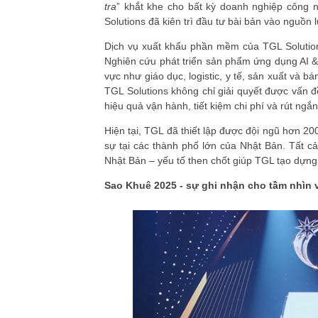
tra
” khắt khe cho bất kỳ doanh nghiệp công
Solutions đã kiên trì đầu tư bài bản vào nguồn 
Dịch vụ xuất khẩu phần mềm của TGL Solution
Nghiên cứu phát triển sản phẩm ứng dụng AI & 
vực như giáo dục, logistic, y tế, sản xuất và 
TGL Solutions không chỉ giải quyết được vấn 
hiệu quả vận hành, tiết kiệm chi phí và rút ngắn 
Hiện tại, TGL đã thiết lập được đội ngũ hơn 20
sự tại các thành phố lớn của Nhật Bản. Tất 
Nhật Bản – yếu tố then chốt giúp TGL tạo dựng l
Sao Khuê 2025 - sự ghi nhận cho tầm nhìn 