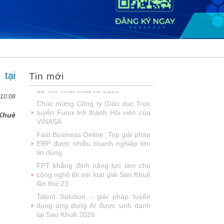
DOOH thế hệ mới: Khi quảng cáo
ngoài trời bước vào kỷ nguyên dữ
liệu
SIMAX DataHub – Nền tảng tích
hợp và khai thác dữ liệu thông minh
được đề cử Giải thưởng Sao
Khuê...
 tại
Tin mới
FPT Play chiếu trọn vẹn 3 giải bóng
đá ‘hot’ nhất mùa hè 2026
 10:08
Chúc mừng Công ty Giáo dục Trực
tuyến Funix trở thành Hội viên của
 Khuê
VINASA
Fast Business Online: Top giải pháp
ERP được nhiều doanh nghiệp lớn
tin dùng
FPT khẳng định năng lực làm chủ
công nghệ lõi với loạt giải Sao Khuê
lần thứ 23
Talent Solution - giải pháp tuyển
dụng ứng dụng AI được vinh danh
tại Sao Khuê 2026
NashTech: 26 năm phát triển, 18