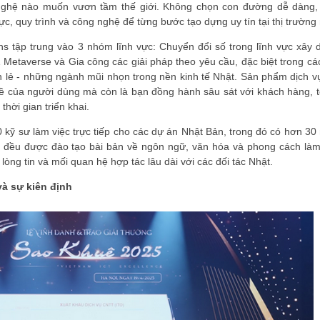
 nghệ nào muốn vươn tầm thế giới. Không chọn con đường dễ dàng
lực, quy trình và công nghệ để từng bước tạo dựng uy tín tại thị trường 
s tập trung vào 3 nhóm lĩnh vực: Chuyển đổi số trong lĩnh vực xây 
Metaverse và Gia công các giải pháp theo yêu cầu, đặc biệt trong các
bán lẻ - những ngành mũi nhọn trong nền kinh tế Nhật. Sản phẩm dịch v
đề của người dùng mà còn là bạn đồng hành sâu sát với khách hàng, t
ĐĂNG KÝ HỘI VIÊN
thời gian triển khai.
0 kỹ sư làm việc trực tiếp cho các dự án Nhật Bản, trong đó có hơn 30
Đăng ký hội viên để
cả đều được đào tạo bài bản về ngôn ngữ, văn hóa và phong cách làm
quyền lợi tốt nhất
òng tin và mối quan hệ hợp tác lâu dài với các đối tác Nhật.
và sự kiên định