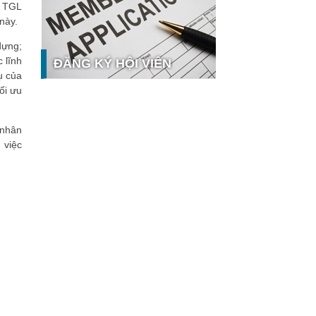
, TGL
công nghệ và thị trường
này.
Giải pháp PGx của GeneStory: Lời
giải cho bài toán tự chủ công nghệ
dựng;
y tế số tại Sao Khuê 2026
 lĩnh
ĐĂNG KÝ HỘI VIÊN
Ứng dụng nhận diện cuộc gọi
ụ của
iCallme giành giải thưởng Sao Khuê
ối ưu
2026
Tingee by HENO được vinh danh tại
 nhân
Sao Khuê 2026 với nền tảng Ngân
 hưởng
hàng Mở và Quản lý thanh toán
 việc
qua...
MB ghi dấu ấn với 5 giải thưởng
Sao Khuê 2026
MyShop Pro được vinh danh tại
Sao Khuê 2026: Khẳng định dấu ấn
tiên phong của BIDV trong hành
trình...
SACOMBANK nhận giải thưởng
Sao Khuê 2026 và ghi tên trên Bản
đồ Giải pháp Công nghệ số Việt
Nam