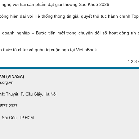
 nghệ với hai sản phẩm đạt giải thưởng Sao Khuê 2026
ông hiện đại với Hệ thống thông tin giải quyết thủ tục hành chính To
g doanh nghiệp – Bước tiến mới trong chuyển đổi số hoạt động tín 
 thức tổ chức và quản trị cuộc họp tại VietinBank
2
3
1
AM (VINASA)
a.org.vn
hất Thuyết, P. Cầu Giấy, Hà Nội
 3577 2337
. Sài Gòn, TP.HCM