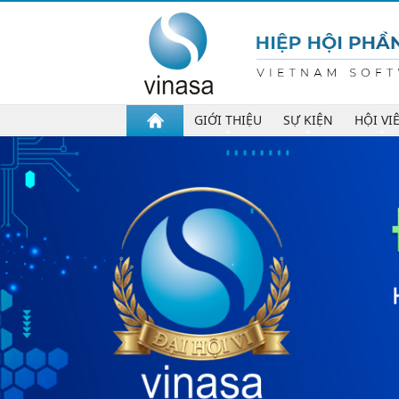
GIỚI THIỆU
SỰ KIỆN
HỘI VI