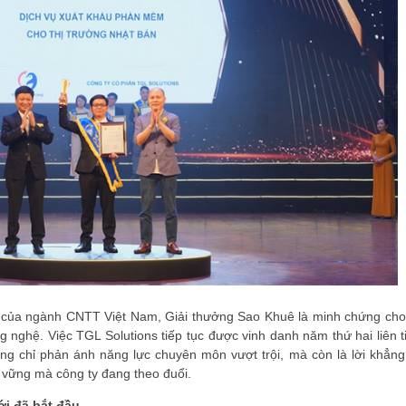
t của ngành CNTT Việt Nam, Giải thưởng Sao Khuê là minh chứng cho
g nghệ. Việc TGL Solutions tiếp tục được vinh danh năm thứ hai liên t
 chỉ phản ánh năng lực chuyên môn vượt trội, mà còn là lời khẳng
n vững mà công ty đang theo đuổi.
ới đã bắt đầu