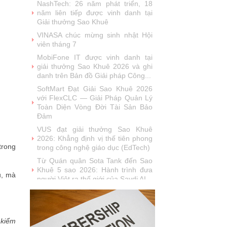
năm liên tiếp được vinh danh tại
Giải thưởng Sao Khuê
VINASA chúc mừng sinh nhật Hội
viên tháng 7
MobiFone IT được vinh danh tại
giải thưởng Sao Khuê 2026 và ghi
danh trên Bản đồ Giải pháp Công...
SoftMart Đạt Giải Sao Khuê 2026
với FlexCLC — Giải Pháp Quản Lý
Toàn Diện Vòng Đời Tài Sản Bảo
Đảm
VUS đạt giải thưởng Sao Khuê
2026: Khẳng định vị thế tiên phong
trong công nghệ giáo dục (EdTech)
trong
Từ Quán quân Sota Tank đến Sao
Khuê 5 sao 2026: Hành trình đưa
người Việt ra thế giới của Saydi AI
ụ, mà
Khai phá giá trị từ tri thức doanh
nghiệp: NoteX và hành trình chinh
phục Giải thưởng Sao Khuê 2026
Vietnam Tech Map 2026 công bố
 kiểm
bộ câu hỏi mẫu cho 30 lĩnh vực