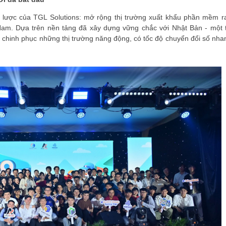
ược của TGL Solutions: mở rộng thị trường xuất khẩu phần mềm r
Nam. Dựa trên nền tảng đã xây dựng vững chắc với Nhật Bản - một 
in chinh phục những thị trường năng động, có tốc độ chuyển đổi số nha