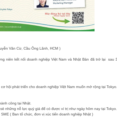
ĐĂNG KÝ HỘI VIÊN
guyễn Văn Cừ, Cầu Ông Lãnh, HCM )
Đăng ký hội viên để 
quyền lợi tốt nhất
ờng niên kết nối doanh nghiệp Việt Nam và Nhật Bản đã trở lại sau 3
à cơ hội phát triển cho doanh nghiệp Việt Nam muốn mở rộng tại Tokyo
hành công tại Nhật.
 những nỗ lực quý giá để có được ví trị như ngày hôm nay tại Tok
ừ Tokyo SME ( Ban tổ chức, đơn vị xúc tiến doanh nghiệp Nh