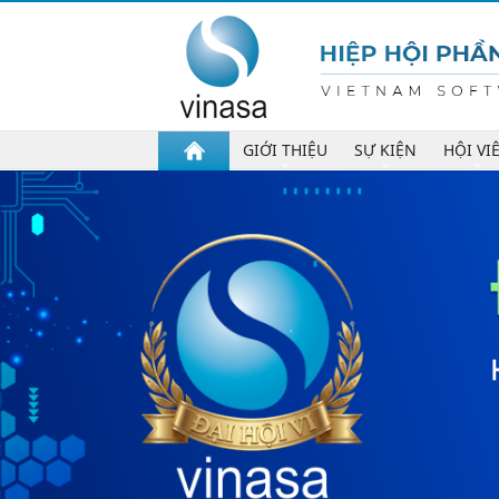
GIỚI THIỆU
SỰ KIỆN
HỘI VI