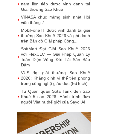
năm liên tiếp được vinh danh tại
Giải thưởng Sao Khuê
VINASA chúc mừng sinh nhật Hội
viên tháng 7
MobiFone IT được vinh danh tại giải
thưởng Sao Khuê 2026 và ghi danh
trên Bản đồ Giải pháp Công...
SoftMart Đạt Giải Sao Khuê 2026
với FlexCLC — Giải Pháp Quản Lý
Toàn Diện Vòng Đời Tài Sản Bảo
Đảm
VUS đạt giải thưởng Sao Khuê
2026: Khẳng định vị thế tiên phong
trong công nghệ giáo dục (EdTech)
Từ Quán quân Sota Tank đến Sao
Khuê 5 sao 2026: Hành trình đưa
người Việt ra thế giới của Saydi AI
Khai phá giá trị từ tri thức doanh
nghiệp: NoteX và hành trình chinh
phục Giải thưởng Sao Khuê 2026
Vietnam Tech Map 2026 công bố bộ
câu hỏi mẫu cho 30 lĩnh vực công