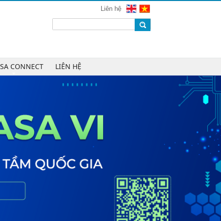
mạng 2026
Liên hệ
Chúc mừng Công ty CP Công nghệ
W.H.Y Soft trở thành Hội viên của
VINASA
Chúc mừng Công ty TNHH Kỹ thuật
số DR trở thành Hội viên của
ASA CONNECT
LIÊN HỆ
VINASA
Chúc mừng Công ty TNHH DTH
Holdings trở thành Hội viên của
VINASA
Chúc mừng Công ty CP Công nghệ
Tài chính VNFITE trở thành Hội viên
của VINASA
vRace lần đầu nhận giải Sao Khuê
cho nền tảng thể thao cộng đồng
Cleeksy DOP: Đồng hành xây dựng
nền tảng vận hành số linh hoạt cho
doanh nghiệp
AIQuinta được vinh danh tại Giải
thưởng Sao Khuê 2026 và Bản đồ
Giải pháp Công nghệ số Việt Nam