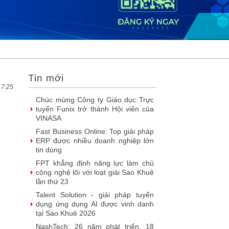
2026
DOOH thế hệ mới: Khi quảng cáo
ngoài trời bước vào kỷ nguyên dữ
liệu
SIMAX DataHub – Nền tảng tích
hợp và khai thác dữ liệu thông minh
được đề cử Giải thưởng Sao Khuê...
Tin mới
FPT Play chiếu trọn vẹn 3 giải bóng
đá ‘hot’ nhất mùa hè 2026
17:25
Chúc mừng Công ty Giáo dục Trực
tuyến Funix trở thành Hội viên của
VINASA
Fast Business Online: Top giải pháp
ERP được nhiều doanh nghiệp lớn
tin dùng
FPT khẳng định năng lực làm chủ
công nghệ lõi với loạt giải Sao Khuê
lần thứ 23
Talent Solution - giải pháp tuyển
dụng ứng dụng AI được vinh danh
tại Sao Khuê 2026
NashTech: 26 năm phát triển, 18