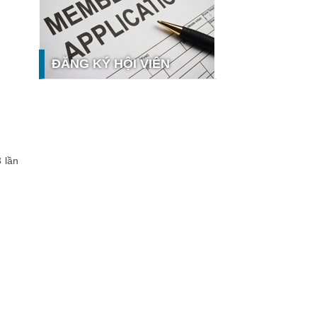
nghệ và thị trường
Giải pháp PGx của GeneStory: Lời
giải cho bài toán tự chủ công nghệ y
tế số tại Sao Khuê 2026
ĐĂNG KÝ HỘI VIÊN
Ứng dụng nhận diện cuộc gọi
iCallme giành giải thưởng Sao Khuê
2026
Tingee by HENO được vinh danh tại
Sao Khuê 2026 với nền tảng Ngân
hưởng
hàng Mở và Quản lý thanh toán
qua...
 lần
MB ghi dấu ấn với 5 giải thưởng
Sao Khuê 2026
MyShop Pro được vinh danh tại Sao
Khuê 2026: Khẳng định dấu ấn tiên
phong của BIDV trong hành trình...
.
SACOMBANK nhận giải thưởng Sao
Khuê 2026 và ghi tên trên Bản đồ
Giải pháp Công nghệ số Việt Nam
VietinBank eFAST Mobile - ngân
yo.
hàng số doanh nghiệp thế hệ mới
ật )