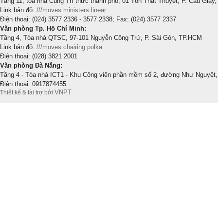
Tầng 11, tòa nhà Cung Trí thức thành phố, 01 Tôn Thất Thuyết, P. Cầu Giấy,
Link bản đồ:
///moves.ministers.linear
Điện thoại: (024) 3577 2336 - 3577 2338; Fax: (024) 3577 2337
Văn phòng Tp. Hồ Chí Minh:
Tầng 4, Tòa nhà QTSC, 97-101 Nguyễn Công Trứ, P. Sài Gòn, TP.HCM
Link bản đồ:
///moves.chairing.polka
Điện thoại: (028) 3821 2001
Văn phòng Đà Nẵng:
Tầng 4 - Tòa nhà ICT1 - Khu Công viên phần mềm số 2, đường Như Nguyệt,
Điện thoại: 0917874455
VNPT
Thiết kế & tài trợ bởi