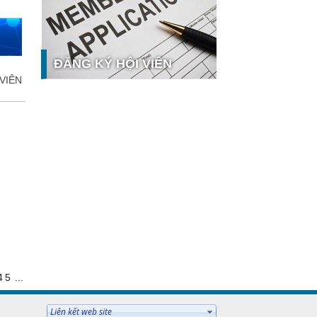
công nghệ và thị trường
Giải pháp PGx của GeneStory: Lời
giải cho bài toán tự chủ công nghệ
y tế số tại Sao Khuê 2026
ĐĂNG KÝ HỘI VIÊN
Ứng dụng nhận diện cuộc gọi
VIÊN
iCallme giành giải thưởng Sao Khuê
2026
Tingee by HENO được vinh danh tại
Sao Khuê 2026 với nền tảng Ngân
 hưởng
hàng Mở và Quản lý thanh toán
qua...
MB ghi dấu ấn với 5 giải thưởng
Sao Khuê 2026
MyShop Pro được vinh danh tại
Sao Khuê 2026: Khẳng định dấu ấn
tiên phong của BIDV trong hành
trình...
SACOMBANK nhận giải thưởng
Sao Khuê 2026 và ghi tên trên Bản
4
5
...
đồ Giải pháp Công nghệ số Việt
Nam