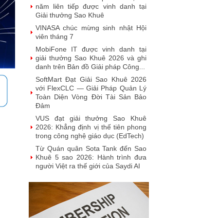
năm liên tiếp được vinh danh tại
Giải thưởng Sao Khuê
VINASA chúc mừng sinh nhật Hội
viên tháng 7
MobiFone IT được vinh danh tại
giải thưởng Sao Khuê 2026 và ghi
danh trên Bản đồ Giải pháp Công...
SoftMart Đạt Giải Sao Khuê 2026
với FlexCLC — Giải Pháp Quản Lý
Toàn Diện Vòng Đời Tài Sản Bảo
Đảm
VUS đạt giải thưởng Sao Khuê
2026: Khẳng định vị thế tiên phong
trong công nghệ giáo dục (EdTech)
Từ Quán quân Sota Tank đến Sao
Khuê 5 sao 2026: Hành trình đưa
người Việt ra thế giới của Saydi AI
Khai phá giá trị từ tri thức doanh
nghiệp: NoteX và hành trình chinh
phục Giải thưởng Sao Khuê 2026
Vietnam Tech Map 2026 công bố
bộ câu hỏi mẫu cho 30 lĩnh vực