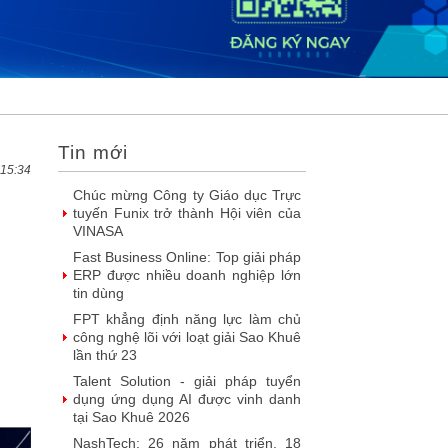
DOOH thế hệ mới: Khi quảng cáo
ngoài trời bước vào kỷ nguyên dữ
liệu
SIMAX DataHub – Nền tảng tích
hợp và khai thác dữ liệu thông minh
được đề cử Giải thưởng Sao
Khuê...
Tin mới
FPT Play chiếu trọn vẹn 3 giải bóng
đá ‘hot’ nhất mùa hè 2026
 15:34
Chúc mừng Công ty Giáo dục Trực
tuyến Funix trở thành Hội viên của
VINASA
Fast Business Online: Top giải pháp
ERP được nhiều doanh nghiệp lớn
tin dùng
FPT khẳng định năng lực làm chủ
công nghệ lõi với loạt giải Sao Khuê
lần thứ 23
Talent Solution - giải pháp tuyển
dụng ứng dụng AI được vinh danh
tại Sao Khuê 2026
NashTech: 26 năm phát triển, 18