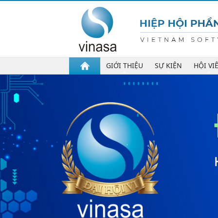
GIỚI THIỆU
SỰ KIỆN
HỘI VI