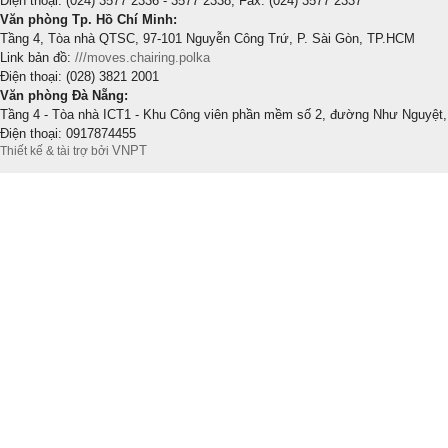
Điện thoại: (024) 3577 2336 - 3577 2338; Fax: (024) 3577 2337
Văn phòng Tp. Hồ Chí Minh:
Tầng 4, Tòa nhà QTSC, 97-101 Nguyễn Công Trứ, P. Sài Gòn, TP.HCM
Link bản đồ:
///moves.chairing.polka
Điện thoại: (028) 3821 2001
Văn phòng Đà Nẵng:
Tầng 4 - Tòa nhà ICT1 - Khu Công viên phần mềm số 2, đường Như Nguyệt,
Điện thoại: 0917874455
VNPT
Thiết kế & tài trợ bởi