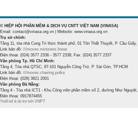
© HIỆP HỘI PHẦN MỀM & DỊCH VỤ CNTT VIỆT NAM (VINASA)
Email: contact@vinasa.org.vn | Website: www.vinasa.org.vn
Trụ sở chính:
Tầng 11, tòa nhà Cung Trí thức thành phố, 01 Tôn Thất Thuyết, P. Cầu Giấy,
Link bản đồ:
///moves.ministers.linear
Điện thoại: (024) 3577 2336 - 3577 2338; Fax: (024) 3577 2337
Văn phòng Tp. Hồ Chí Minh:
Tầng 4, Tòa nhà QTSC, 97-101 Nguyễn Công Trứ, P. Sài Gòn, TP.HCM
Link bản đồ:
///moves.chairing.polka
Điện thoại: (028) 3821 2001
Văn phòng Đà Nẵng:
Tầng 4 - Tòa nhà ICT1 - Khu Công viên phần mềm số 2, đường Như Nguyệt,
Điện thoại: 0917874455
VNPT
Thiết kế & tài trợ bởi