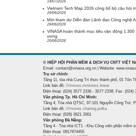
14/07/2026
Vietnam Tech Map 2026 công bố bộ câu hỏi mẫ
29/06/2026
Mời tham dự Diễn đàn Lãnh đạo Công nghệ 
26/06/2026
VINASA hoàn thành mục tiêu vận động 1.300 
ương
20/06/2026
© HIỆP HỘI PHẦN MỀM & DỊCH VỤ CNTT VIỆT N
Email: contact@vinasa.org.vn | Website: www.vinas
Trụ sở chính:
Tầng 11, tòa nhà Cung Trí thức thành phố, 01 Tôn T
Link bản đồ:
///moves.ministers.linear
Điện thoại: (024) 3577 2336 - 3577 2338; Fax: (024)
Văn phòng Tp. Hồ Chí Minh:
Tầng 4, Tòa nhà QTSC, 97-101 Nguyễn Công Trứ, P
Link bản đồ:
///moves.chairing.polka
Điện thoại: (028) 3821 2001
Văn phòng Đà Nẵng:
Tầng 4 - Tòa nhà ICT1 - Khu Công viên phần mềm s
Điện thoại: 0917874455