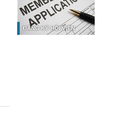
nghệ và thị trường
Giải pháp PGx của GeneStory: Lời
giải cho bài toán tự chủ công nghệ y
tế số tại Sao Khuê 2026
ĐĂNG KÝ HỘI VIÊN
Ứng dụng nhận diện cuộc gọi
iCallme giành giải thưởng Sao Khuê
2026
Tingee by HENO được vinh danh tại
Sao Khuê 2026 với nền tảng Ngân
hưởng
hàng Mở và Quản lý thanh toán
qua...
MB ghi dấu ấn với 5 giải thưởng
Sao Khuê 2026
MyShop Pro được vinh danh tại Sao
Khuê 2026: Khẳng định dấu ấn tiên
phong của BIDV trong hành trình...
SACOMBANK nhận giải thưởng Sao
Khuê 2026 và ghi tên trên Bản đồ
Giải pháp Công nghệ số Việt Nam
VietinBank eFAST Mobile - ngân
hàng số doanh nghiệp thế hệ mới