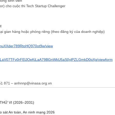
ồng sinh viên
r) cho cuộc thi
Tech Startup Challenger
M
 tại gian hàng hoặc phòng riêng (theo đăng ký của doanh nghiệp)
ĐĂNG KÝ HỘI VIÊN
/puXXder789RtoHQ970ot9w/view
Đăng ký hội viên để 
quyền lợi tốt nhất
LSe2LaV07TFv0rFElJOeKiLaA79BGnWkU5aS0ylPZLGmkD0qXg/viewform
551 871 – anhnnp@vinasa.org.vn
THỨ VI (2026–2031)
o sát An toàn, An ninh mạng 2026