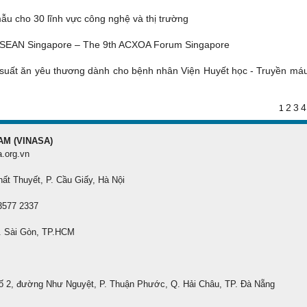
u cho 30 lĩnh vực công nghệ và thị trường
ASEAN Singapore – The 9th ACXOA Forum Singapore
suất ăn yêu thương dành cho bệnh nhân Viện Huyết học - Truyền má
2
3
4
1
AM (VINASA)
a.org.vn
hất Thuyết, P. Cầu Giấy, Hà Nội
 3577 2337
. Sài Gòn, TP.HCM
ố 2, đường Như Nguyệt, P. Thuận Phước, Q. Hải Châu, TP. Đà Nẵng