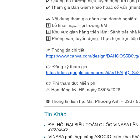
✔️ Quảng bá thương hiệu tuyển dụng tới cộng đ
✔️ Tham gia Ban Giám khảo hoặc cố vấn (mento
✒️
Nội dung tham gia dành cho doanh nghiệp:
1️⃣ Lễ khai mạc: Hội trường 6M
2️⃣ Khu vực gian hàng triển lãm: Sảnh trệt nhà 
3️⃣ Phỏng vấn, tuyển dụng: Thực hiện trực tiếp
📌
Thông tin chi tiết:
https://www.canva.com/design/DAHGOS5B0vg
👉
Đăng ký tham gia:
https://docs.google.com/forms/d/e/1FAIpQ
👉
Phí tham dự:
Miễn phí
⚠️
Hạn đăng ký:
Hết ngày 03/05/2026
☎️
Thông tin liên hệ: Ms. Phương Anh – 0937 
Tin Khác
ĐẠI HỘI ĐẠI BIỂU TOÀN QUỐC VINASA LẦN 
27/07/2026
VINASA phối hợp cùng ASOCIO triển khai Khả