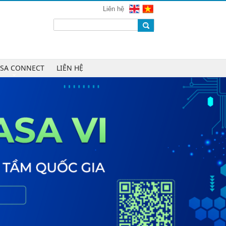
mạng 2026
Liên hệ
Chúc mừng Công ty CP Công nghệ
W.H.Y Soft trở thành Hội viên của
VINASA
Chúc mừng Công ty TNHH Kỹ thuật
số DR trở thành Hội viên của
ASA CONNECT
LIÊN HỆ
VINASA
Chúc mừng Công ty TNHH DTH
Holdings trở thành Hội viên của
VINASA
Chúc mừng Công ty CP Công nghệ
Tài chính VNFITE trở thành Hội viên
của VINASA
vRace lần đầu nhận giải Sao Khuê
cho nền tảng thể thao cộng đồng
Cleeksy DOP: Đồng hành xây dựng
nền tảng vận hành số linh hoạt cho
doanh nghiệp
AIQuinta được vinh danh tại Giải
thưởng Sao Khuê 2026 và Bản đồ
Giải pháp Công nghệ số Việt Nam