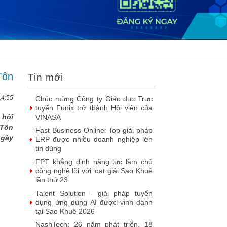
2026
DOOH thế hệ mới: Khi quảng cáo
ngoài trời bước vào kỷ nguyên dữ
liệu
SIMAX DataHub – Nền tảng tích
hợp và khai thác dữ liệu thông minh
được đề cử Giải thưởng Sao Khuê...
Tôn
Tin mới
FPT Play chiếu trọn vẹn 3 giải bóng
đá ‘hot’ nhất mùa hè 2026
14:55
Chúc mừng Công ty Giáo dục Trực
tuyến Funix trở thành Hội viên của
 hội
VINASA
 Tôn
Fast Business Online: Top giải pháp
ngày
ERP được nhiều doanh nghiệp lớn
tin dùng
FPT khẳng định năng lực làm chủ
công nghệ lõi với loạt giải Sao Khuê
lần thứ 23
Talent Solution - giải pháp tuyển
dụng ứng dụng AI được vinh danh
tại Sao Khuê 2026
NashTech: 26 năm phát triển, 18