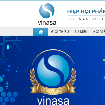
GIỚI THIỆU
SỰ KIỆN
HỘI VI