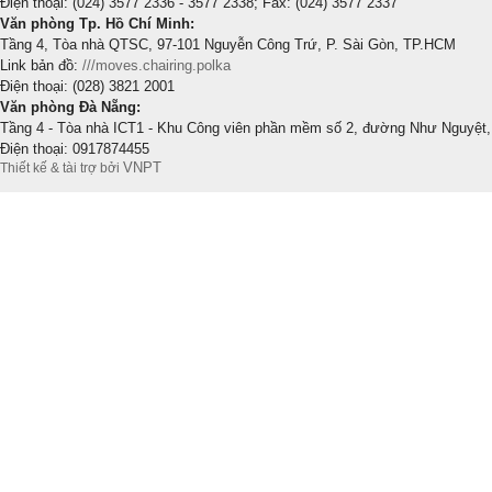
Điện thoại: (024) 3577 2336 - 3577 2338; Fax: (024) 3577 2337
Văn phòng Tp. Hồ Chí Minh:
Tầng 4, Tòa nhà QTSC, 97-101 Nguyễn Công Trứ, P. Sài Gòn, TP.HCM
Link bản đồ:
///moves.chairing.polka
Điện thoại: (028) 3821 2001
Văn phòng Đà Nẵng:
Tầng 4 - Tòa nhà ICT1 - Khu Công viên phần mềm số 2, đường Như Nguyệt,
Điện thoại: 0917874455
VNPT
Thiết kế & tài trợ bởi