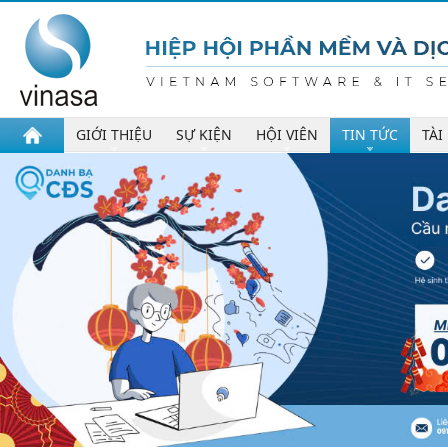
GIỚI THIỆU
SỰ KIỆN
HỘI VIÊN
TIN TỨC
TÀI