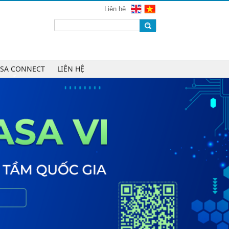
mạng 2026
Liên hệ
Chúc mừng Công ty CP Công nghệ
W.H.Y Soft trở thành Hội viên của
VINASA
Chúc mừng Công ty TNHH Kỹ thuật
số DR trở thành Hội viên của
ASA CONNECT
LIÊN HỆ
VINASA
Chúc mừng Công ty TNHH DTH
Holdings trở thành Hội viên của
VINASA
Chúc mừng Công ty CP Công nghệ
Tài chính VNFITE trở thành Hội viên
của VINASA
vRace lần đầu nhận giải Sao Khuê
cho nền tảng thể thao cộng đồng
Cleeksy DOP: Đồng hành xây dựng
nền tảng vận hành số linh hoạt cho
doanh nghiệp
AIQuinta được vinh danh tại Giải
thưởng Sao Khuê 2026 và Bản đồ
Giải pháp Công nghệ số Việt Nam