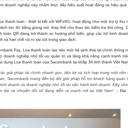
m doanh nghiệp này nhằm thúc đẩy hiệu suất hoạt động và hiệu quả 
thanh toán - thiết bị kết nối WiFi/4G, hoạt động như một trợ lý thu 
ịch tức thì bằng giọng nói, thay thế cho thao tác kiểm tra thủ công. 
nh toán QR đang trở thành xu hướng phổ biến, giúp các hộ kinh doan
 và hạn chế rủi ro sai sót trong giao dịch.
ombank Pay, Loa thanh toán tạo nên một hệ sinh thái tài chính thông m
 doanh nghiệp nhỏ tối ưu quản trị và tăng khả năng cạnh tranh trên
ử dụng Loa thanh toán của Sacombank tại khắp 34 tỉnh thành Việt Na
 giải pháp tài chính nhanh gọn, tiện lợi và tích hợp trong một nền 
án, Sacombank mang đến bộ đôi giải pháp hỗ trợ khách hàng quản lý
ộ kinh doanh và doanh nghiệp nhỏ tối ưu vận hành kinh doanh. Đây chín
 đại và chuyển đổi số đang diễn ra mạnh mẽ tại Việt Nam” –
Đại 