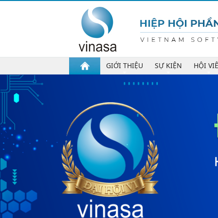
GIỚI THIỆU
SỰ KIỆN
HỘI VI