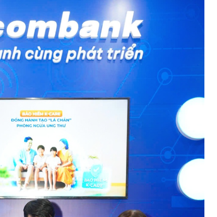
ĐĂNG KÝ HỘI VIÊN
Đăng ký hội viên để 
quyền lợi tốt nhất