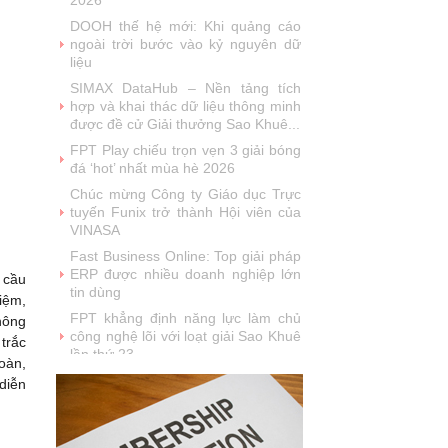
năm liên tiếp được vinh danh tại
Giải thưởng Sao Khuê
VINASA chúc mừng sinh nhật Hội
viên tháng 7
MobiFone IT được vinh danh tại giải
thưởng Sao Khuê 2026 và ghi danh
trên Bản đồ Giải pháp Công...
SoftMart Đạt Giải Sao Khuê 2026
với FlexCLC — Giải Pháp Quản Lý
Toàn Diện Vòng Đời Tài Sản Bảo
Đảm
VUS đạt giải thưởng Sao Khuê
2026: Khẳng định vị thế tiên phong
 cầu
trong công nghệ giáo dục (EdTech)
iệm,
Từ Quán quân Sota Tank đến Sao
hông
Khuê 5 sao 2026: Hành trình đưa
người Việt ra thế giới của Saydi AI
 trắc
oàn,
Khai phá giá trị từ tri thức doanh
diễn
nghiệp: NoteX và hành trình chinh
phục Giải thưởng Sao Khuê 2026
Vietnam Tech Map 2026 công bố bộ
câu hỏi mẫu cho 30 lĩnh vực công