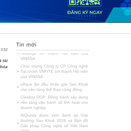
2026
DOOH thế hệ mới: Khi quảng cáo
ngoài trời bước vào kỷ nguyên dữ
liệu
SIMAX DataHub – Nền tảng tích
hợp và khai thác dữ liệu thông minh
được đề cử Giải thưởng Sao Khuê...
Tin mới
FPT Play chiếu trọn vẹn 3 giải bóng
đá ‘hot’ nhất mùa hè 2026
13:52
Chúc mừng Công ty Giáo dục Trực
 tài
tuyến Funix trở thành Hội viên của
 hóa
VINASA
Fast Business Online: Top giải pháp
ERP được nhiều doanh nghiệp lớn
tin dùng
FPT khẳng định năng lực làm chủ
công nghệ lõi với loạt giải Sao Khuê
lần thứ 23
Talent Solution - giải pháp tuyển
dụng ứng dụng AI được vinh danh
tại Sao Khuê 2026
NashTech: 26 năm phát triển, 18