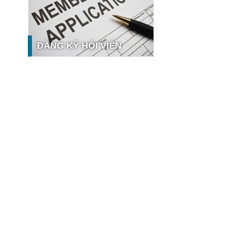
nghệ và thị trường
Giải pháp PGx của GeneStory: Lời
giải cho bài toán tự chủ công nghệ y
tế số tại Sao Khuê 2026
ĐĂNG KÝ HỘI VIÊN
Ứng dụng nhận diện cuộc gọi
iCallme giành giải thưởng Sao Khuê
2026
Tingee by HENO được vinh danh tại
Sao Khuê 2026 với nền tảng Ngân
hưởng
hàng Mở và Quản lý thanh toán
qua...
MB ghi dấu ấn với 5 giải thưởng
Sao Khuê 2026
MyShop Pro được vinh danh tại Sao
Khuê 2026: Khẳng định dấu ấn tiên
phong của BIDV trong hành trình...
SACOMBANK nhận giải thưởng Sao
Khuê 2026 và ghi tên trên Bản đồ
Giải pháp Công nghệ số Việt Nam
VietinBank eFAST Mobile - ngân
hàng số doanh nghiệp thế hệ mới