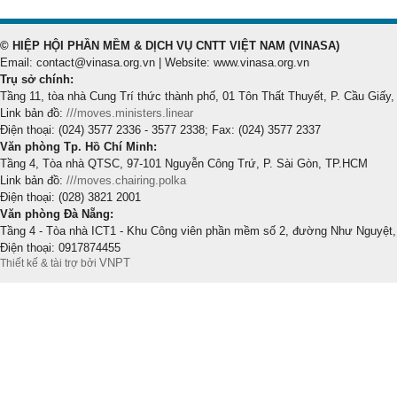
© HIỆP HỘI PHẦN MỀM & DỊCH VỤ CNTT VIỆT NAM (VINASA)
Email: contact@vinasa.org.vn | Website: www.vinasa.org.vn
Trụ sở chính:
Tầng 11, tòa nhà Cung Trí thức thành phố, 01 Tôn Thất Thuyết, P. Cầu Giấy,
Link bản đồ:
///moves.ministers.linear
Điện thoại: (024) 3577 2336 - 3577 2338; Fax: (024) 3577 2337
Văn phòng Tp. Hồ Chí Minh:
Tầng 4, Tòa nhà QTSC, 97-101 Nguyễn Công Trứ, P. Sài Gòn, TP.HCM
Link bản đồ:
///moves.chairing.polka
Điện thoại: (028) 3821 2001
Văn phòng Đà Nẵng:
Tầng 4 - Tòa nhà ICT1 - Khu Công viên phần mềm số 2, đường Như Nguyệt,
Điện thoại: 0917874455
VNPT
Thiết kế & tài trợ bởi