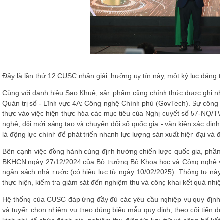
Đây là lần thứ 12
CUSC
nhận giải thưởng uy tín này, một kỷ lục đáng
Cùng với danh hiệu Sao Khuê, sản phẩm cũng chính thức được ghi n
Quản trị số - Lĩnh vực 4A: Công nghệ Chính phủ (GovTech). Sự công
thực vào việc hiện thực hóa các mục tiêu của
Nghị quyết số 57-NQ/TW
nghệ, đổi mới sáng tạo và chuyển đổi số quốc gia - văn kiện xác địn
là động lực chính để phát triển nhanh lực lượng sản xuất hiện đại và 
Bên cạnh việc đồng hành cùng định hướng chiến lược quốc gia, phầ
BKHCN ngày 27/12/2024 của Bộ trưởng Bộ Khoa học và Công nghệ
v
ngân sách nhà nước (có hiệu lực từ ngày 10/02/2025). Thông tư này q
thực hiện, kiểm tra giám sát đến nghiệm thu và công khai kết quả nh
Hệ thống của CUSC đáp ứng đầy đủ các yêu cầu nghiệp vụ quy định
và tuyển chọn nhiệm vụ theo đúng biểu mẫu quy định; theo dõi tiến đ
kinh phí; tổ chức đánh giá, nghiệm thu điện tử; lưu trữ và công bố k