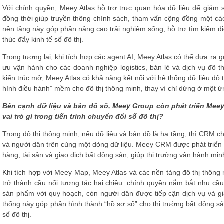
Với chính quyền, Meey Atlas hỗ trợ trực quan hóa dữ liệu để giám s
đồng thời giúp truyền thông chính sách, tham vấn cộng đồng một cá
nền tảng này góp phần nâng cao trải nghiệm sống, hỗ trợ tìm kiếm d
thúc đẩy kinh tế số đô thị.
Trong tương lai, khi tích hợp các agent AI, Meey Atlas có thể đưa ra gợ
ưu vận hành cho các doanh nghiệp logistics, bán lẻ và dịch vụ đô t
kiến trúc mở, Meey Atlas có khả năng kết nối với hệ thống dữ liệu đô 
hình điều hành” mềm cho đô thị thông minh, thay vì chỉ dừng ở một ứ
Bên cạnh dữ liệu và bản đồ số, Meey Group còn phát triển Mee
vai trò gì trong tiến trình chuyển đổi số đô thị?
Trong đô thị thông minh, nếu dữ liệu và bản đồ là hạ tầng, thì CRM ch
và người dân trên cùng một dòng dữ liệu. Meey CRM được phát triển 
hàng, tài sản và giao dịch bất động sản, giúp thị trường vận hành mi
Khi tích hợp với Meey Map, Meey Atlas và các nền tảng đô thị thôn
trở thành cầu nối tương tác hai chiều: chính quyền nắm bắt nhu cầ
sản phẩm với quy hoạch, còn người dân được tiếp cận dịch vụ và gi
thống này góp phần hình thành “hồ sơ số” cho thị trường bất động sản
số đô thị.