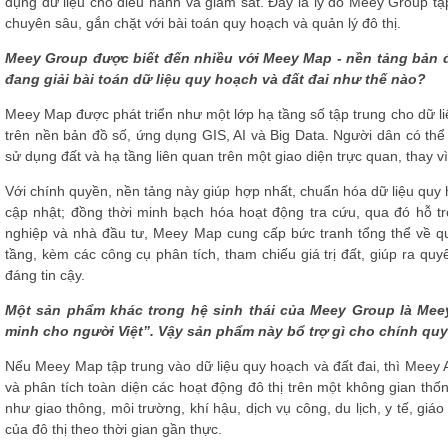
dụng dữ liệu cho điều hành và giám sát. Đây là lý do Meey Group tập
chuyên sâu, gắn chặt với bài toán quy hoạch và quản lý đô thị.
Meey Group được biết đến nhiều với Meey Map - nền tảng bản 
đang giải bài toán dữ liệu quy hoạch và đất đai như thế nào?
Meey Map được phát triển như một lớp hạ tầng số tập trung cho dữ li
trên nền bản đồ số, ứng dụng GIS, AI và Big Data. Người dân có thể t
sử dụng đất và hạ tầng liên quan trên một giao diện trực quan, thay v
Với chính quyền, nền tảng này giúp hợp nhất, chuẩn hóa dữ liệu quy h
cập nhật; đồng thời minh bạch hóa hoạt động tra cứu, qua đó hỗ tr
nghiệp và nhà đầu tư, Meey Map cung cấp bức tranh tổng thể về qu
tầng, kèm các công cụ phân tích, tham chiếu giá trị đất, giúp ra quyế
đáng tin cậy.
Một sản phẩm khác trong hệ sinh thái của Meey Group là Meey
minh cho người Việt”. Vậy sản phẩm này bổ trợ gì cho chính quyề
Nếu Meey Map tập trung vào dữ liệu quy hoạch và đất đai, thì Meey At
và phân tích toàn diện các hoạt động đô thị trên một không gian thốn
như giao thông, môi trường, khí hậu, dịch vụ công, du lịch, y tế, gi
của đô thị theo thời gian gần thực.