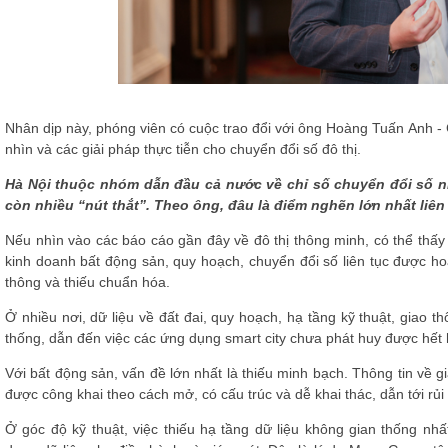
Nhân dịp này, phóng viên có cuộc trao đổi với ông Hoàng Tuấn Anh 
nhìn và các giải pháp thực tiễn cho chuyển đổi số đô thị.
Hà Nội thuộc nhóm dẫn đầu cả nước về chỉ số chuyển đổi số nh
còn nhiều “nút thắt”. Theo ông, đâu là điểm nghẽn lớn nhất liên
Nếu nhìn vào các báo cáo gần đây về đô thị thông minh, có thể thấy
kinh doanh bất động sản, quy hoạch, chuyển đổi số liên tục được hoà
thông và thiếu chuẩn hóa.
Ở nhiều nơi, dữ liệu về đất đai, quy hoạch, hạ tầng kỹ thuật, giao 
thống, dẫn đến việc các ứng dụng smart city chưa phát huy được hết 
Với bất động sản, vấn đề lớn nhất là thiếu minh bạch. Thông tin về gi
được công khai theo cách mở, có cấu trúc và dễ khai thác, dẫn tới rủi 
Ở góc độ kỹ thuật, việc thiếu hạ tầng dữ liệu không gian thống nhấ