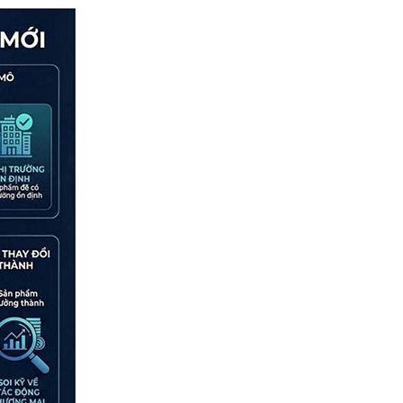
trữ
Hệ thống thông tin đất đai VNPT
iLIS: Nâng tầm quản trị số tài
nguyên quốc gia
Giải pháp truyền thông thông minh
VNPT ICS bắt nhịp cùng xu thế
công nghệ 4.0
VNPT HKD xuất sắc vinh danh tại
Giải thưởng Sao Khuê 2026: "Trợ
thủ số" đắc lực cho Hộ kinh doanh
VNPT EMR: “Trái tim số” của mô
hình bệnh viện thông minh đạt
chuẩn Sao Khuê 5 sao
Giải pháp Tự động hóa và vận
hành kho xăng dầu PIACOM TAS
lọt Top 10 Sao Khuê 2026
VNPT Cloud: Khi Cloud Việt bước
vào bài toán tự chủ hạ tầng số
FPT Camera Brain lọt TOP 10 Sao
Khuê, khẳng định năng lực làm chủ
công nghệ AI