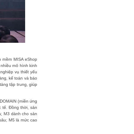
VietinBank eFAST Mobile - ngân
hàng số doanh nghiệp thế hệ mới
Mời tham dự Diễn đàn Lãnh đạo
Công nghệ ASEAN Singapore –
The 9th ACXOA Forum Singapore
Khẳng định năng lực công nghệ
giáo dục số: CTH Soft được vinh
danh tại Sao Khuê 2026
sTARO được vinh danh tại Sao
Khuê 2026 với giải pháp hỗ trợ phát
phần mềm MISA eShop
triển học sinh toàn diện
 nhiều mô hình kinh
FanGTV phát sóng trực tiếp và trọn
nghiệp vụ thiết yếu
vẹn miễn phí Esports World Cup
àng, kế toán và báo
2026
ảng tập trung, giúp
FPT Wi-Fi 7 đạt xếp hạng 5 sao
Sao Khuê 2026, khẳng định vị thế
tiên phong hạ tầng kết nối thế hệ...
ồm DOMAIN (miền ứng
VNPT Smart Urban xuất sắc giành
tế. Đồng thời, sản
giải Sao Khuê 2026: "Chìa khóa" số
á; M3 dành cho sản
hóa toàn diện cho quy hoạch và...
 sâu; M5 là mức cao
VNPT iStorage: Lời giải cho “núi hồ
sơ” và bài toán tuân thủ Luật Lưu