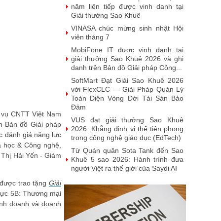
năm liên tiếp được vinh danh tại
Giải thưởng Sao Khuê
VINASA chúc mừng sinh nhật Hội
viên tháng 7
MobiFone IT được vinh danh tại
giải thưởng Sao Khuê 2026 và ghi
danh trên Bản đồ Giải pháp Công...
SoftMart Đạt Giải Sao Khuê 2026
với FlexCLC — Giải Pháp Quản Lý
Toàn Diện Vòng Đời Tài Sản Bảo
Đảm
h vụ CNTT Việt Nam
VUS đạt giải thưởng Sao Khuê
n Bản đồ Giải pháp
2026: Khẳng định vị thế tiên phong
c đánh giá năng lực
trong công nghệ giáo dục (EdTech)
a học & Công nghệ,
Từ Quán quân Sota Tank đến Sao
 Thị Hải Yến - Giám
Khuê 5 sao 2026: Hành trình đưa
người Việt ra thế giới của Saydi AI
Khai phá giá trị từ tri thức doanh
 được trao tặng
Giải
nghiệp: NoteX và hành trình chinh
 vực 5B: Thương mại
phục Giải thưởng Sao Khuê 2026
kinh doanh và doanh
Vietnam Tech Map 2026 công bố
bộ câu hỏi mẫu cho 30 lĩnh vực