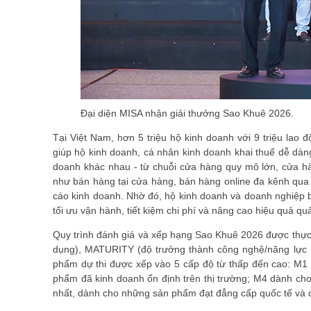
Đại diện MISA nhận giải thưởng Sao Khuê 2026.
Tại Việt Nam, hơn 5 triệu hộ kinh doanh với 9 triệu la
giúp hộ kinh doanh, cá nhân kinh doanh khai thuế dễ dàn
doanh khác nhau - từ chuỗi cửa hàng quy mô lớn, cửa hàn
như bán hàng tại cửa hàng, bán hàng online đa kênh qua 
cáo kinh doanh. Nhờ đó, hộ kinh doanh và doanh nghiệp bá
tối ưu vận hành, tiết kiệm chi phí và nâng cao hiệu quả quản
Quy trình đánh giá và xếp hạng Sao Khuê 2026 được thực 
dụng), MATURITY (độ trưởng thành công nghệ/năng lực k
phẩm dự thi được xếp vào 5 cấp độ từ thấp đến cao: M1
phẩm đã kinh doanh ổn định trên thị trường; M4 dành ch
nhất, dành cho những sản phẩm đạt đẳng cấp quốc tế và đ