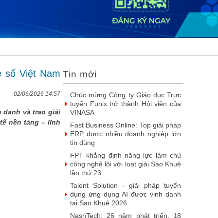
DOOH thế hệ mới: Khi quảng cáo
ngoài trời bước vào kỷ nguyên dữ
liệu
SIMAX DataHub – Nền tảng tích
hợp và khai thác dữ liệu thông minh
được đề cử Giải thưởng Sao
Khuê...
ệ số Việt Nam
Tin mới
FPT Play chiếu trọn vẹn 3 giải bóng
đá ‘hot’ nhất mùa hè 2026
02/06/2026 14:57
Chúc mừng Công ty Giáo dục Trực
tuyến Funix trở thành Hội viên của
danh và trao giải
VINASA
ế nền tảng – lĩnh
Fast Business Online: Top giải pháp
ERP được nhiều doanh nghiệp lớn
tin dùng
FPT khẳng định năng lực làm chủ
công nghệ lõi với loạt giải Sao Khuê
lần thứ 23
Talent Solution - giải pháp tuyển
dụng ứng dụng AI được vinh danh
tại Sao Khuê 2026
NashTech: 26 năm phát triển, 18