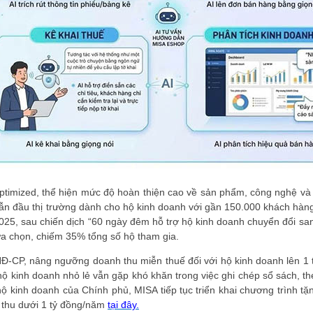
timized, thể hiện mức độ hoàn thiện cao về sản phẩm, công nghệ và
dẫn đầu thị trường dành cho hộ kinh doanh với gần 150.000 khách hàng
2025, sau chiến dịch “60 ngày đêm hỗ trợ hộ kinh doanh chuyển đổi san
a chọn, chiếm 35% tổng số hộ tham gia.
Đ-CP, nâng ngưỡng doanh thu miễn thuế đối với hộ kinh doanh lên 1
ộ kinh doanh nhỏ lẻ vẫn gặp khó khăn trong việc ghi chép sổ sách, th
ộ kinh doanh của Chính phủ, MISA tiếp tục triển khai chương trình tặn
thu dưới 1 tỷ đồng/năm
tại đây.