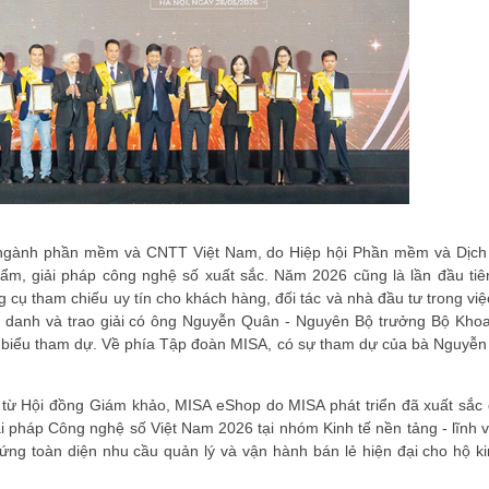
a ngành phần mềm và CNTT Việt Nam, do Hiệp hội Phần mềm và Dịc
ẩm, giải pháp công nghệ số xuất sắc. Năm 2026 cũng là lần đầu tiê
 cụ tham chiếu uy tín cho khách hàng, đối tác và nhà đầu tư trong việ
 danh và trao giải có ông Nguyễn Quân - Nguyên Bộ trưởng Bộ Kho
 biểu tham dự. Về phía Tập đoàn MISA, có sự tham dự của bà Nguyễn
 từ Hội đồng Giám khảo,
MISA eShop
do MISA phát triển đã xuất sắc
i pháp Công nghệ số Việt Nam 2026 tại nhóm Kinh tế nền tảng - lĩnh
ứng toàn diện nhu cầu quản lý và vận hành bán lẻ hiện đại cho hộ 