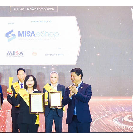
ĐĂNG KÝ HỘ
Đăng ký hội
quyền lợi tốt n