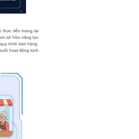
Chúc mừng Công ty CP Ứng dụng
Công nghệ Logistics trở thành Hội
viên của VINASA
Thủ Đô Multimedia ghi dấu ấn tại
Sao Khuê 2026 với nền tảng Sigma
OTT E2E
thực tiễn mang lại
hời sở hữu năng lực
Chúc mừng Công ty TNHH HOTX
quy trình bán hàng,
Holding trở thành Hội viên của
VINASA
 suốt hoạt động kinh
Chúc mừng Công ty TNHH Ascend
FT Việt Nam trở thành Hội viên của
VINASA
Chúc mừng Công ty CP Công nghệ
Bekisoft trở thành Hội viên của
VINASA
Chúc mừng Công ty CP Giải pháp
AIV trở thành Hội viên của VINASA
VINASA hoàn thành mục tiêu vận
động 1.300 suất ăn yêu thương
dành cho bệnh nhân Viện Huyết
học -...
Zalo Business Solutions nhận "cú