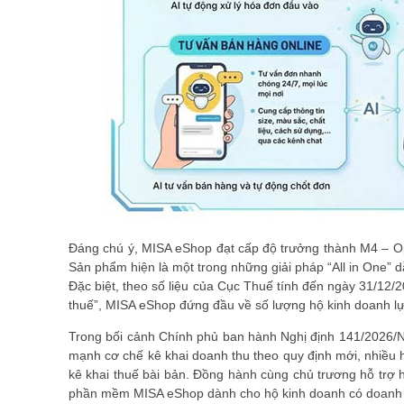
Đáng chú ý, MISA eShop đạt cấp độ trưởng thành M4 – Op
Sản phẩm hiện là một trong những giải pháp “All in One” 
Đặc biệt, theo số liệu của Cục Thuế tính đến ngày 31/12/
thuế”, MISA eShop đứng đầu về số lượng hộ kinh doanh lự
Trong bối cảnh Chính phủ ban hành Nghị định 141/2026/N
mạnh cơ chế kê khai doanh thu theo quy định mới, nhiều h
kê khai thuế bài bản. Đồng hành cùng chủ trương hỗ trợ h
phần mềm MISA eShop dành cho hộ kinh doanh có doanh 