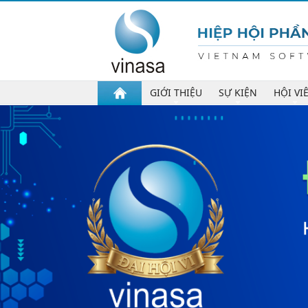
GIỚI THIỆU
SỰ KIỆN
HỘI VI