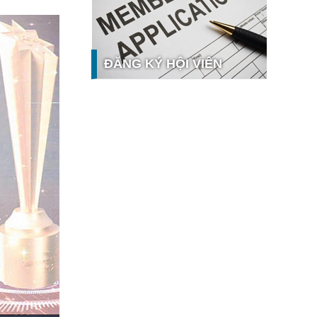
công nghệ và thị trường
Giải pháp PGx của GeneStory: Lời
giải cho bài toán tự chủ công nghệ
y tế số tại Sao Khuê 2026
ĐĂNG KÝ HỘI VIÊN
Ứng dụng nhận diện cuộc gọi
iCallme giành giải thưởng Sao Khuê
I VIÊN
2026
Tingee by HENO được vinh danh tại
Sao Khuê 2026 với nền tảng Ngân
 viên để hưởng
hàng Mở và Quản lý thanh toán
hất
qua...
MB ghi dấu ấn với 5 giải thưởng
Sao Khuê 2026
MyShop Pro được vinh danh tại
Sao Khuê 2026: Khẳng định dấu ấn
tiên phong của BIDV trong hành
trình...
SACOMBANK nhận giải thưởng
Sao Khuê 2026 và ghi tên trên Bản
đồ Giải pháp Công nghệ số Việt
Nam