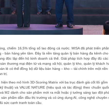
o động, chiếm 16,5% tổng số lao động cả nước. MISA đã phát triển 
g - bán hàng yên tâm. Đây là nền tảng quản lý bán hàng đa kênh cho
g độc lập đến hộ kinh doanh cá thể. Giải pháp tích hợp đầy đủ các 
sàn thương mại điện tử và mạng xã hội, quản lý kho, quản lý khách h
n lẻ có thể đồng bộ dữ liệu bán hàng – kho – tài chính trên một nền t
 trị.
hiện theo mô hình 3D-Scoring Matrix với ba trục đánh giá cốt lõi g
ỹ thuật) và VALUE NATURE (hiệu quả và tác động) theo chuẩn quốc 
 và M2 dành cho sản phẩm mới ra mắt hoặc ý tưởng sáng tạo đột ph
o sản phẩm dẫn đầu thị trường và có ứng dụng AI, công nghệ chuyên
ủ sức cạnh tranh toàn cầu.