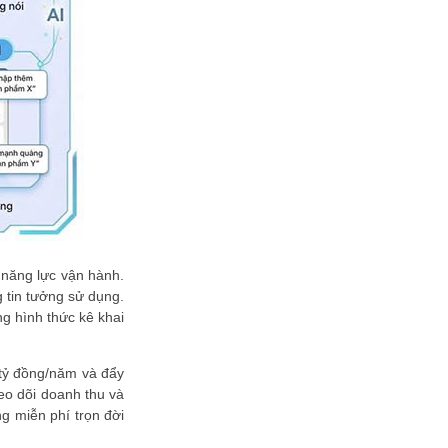
đúp" giải thưởng Sao Khuê 2026
Trường học số Quốc gia vinh danh
tại Sao Khuê 2026 - kiến tạo tương
lai giáo dục số
Giải pháp Thanh toán và Nộp thuế
số của VNPAY vượt 300 đề cử,
được vinh danh tại Sao Khuê 2026
Giải pháp thanh toán thẻ Tap-and-
Go tỏa sáng tại Giải thưởng Sao
Khuê 2026
"Vay mua nhà trên kênh số" của
Vietinbank được vinh danh tại Sao
Khuê 2026
 năng lực vận hành.
OneHub và tầm nhìn kiến tạo hạ
 tin tưởng sử dụng.
tầng số, tái định hình thị trường bất
động sản Việt Nam
g hình thức kê khai
DataHouse Việt Nam và hành trình
chinh phục APAC: Khi tiêu chuẩn y
 tỷ đồng/năm và đẩy
tế Mỹ được vinh danh tại Sao...
eo dõi doanh thu và
VietinBank iPay Mobile lọt Top 10
g miễn phí trọn đời
Sao Khuê 2026, khẳng định vị thế
ngân hàng số hàng đầu