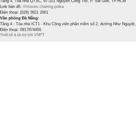
Tầng 4, Tòa nhà QTSC, 97-101 Nguyễn Công Trứ, P. Sài Gòn, TP.HCM
Link bản đồ:
///moves.chairing.polka
Điện thoại: (028) 3821 2001
Văn phòng Đà Nẵng:
Tầng 4 - Tòa nhà ICT1 - Khu Công viên phần mềm số 2, đường Như Nguyệt,
Điện thoại: 0917874455
VNPT
Thiết kế & tài trợ bởi