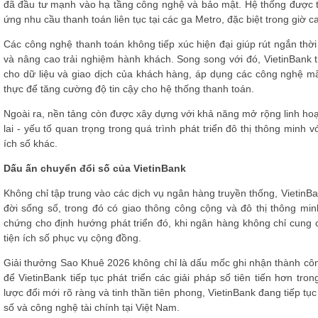
đã đầu tư mạnh vào hạ tầng công nghệ và bảo mật. Hệ thống được thi
ứng nhu cầu thanh toán liên tục tại các ga Metro, đặc biệt trong giờ c
Các công nghệ thanh toán không tiếp xúc hiện đại giúp rút ngắn thời 
và nâng cao trải nghiệm hành khách. Song song với đó, VietinBank 
cho dữ liệu và giao dịch của khách hàng, áp dụng các công nghệ mã 
thực để tăng cường độ tin cậy cho hệ thống thanh toán.
Ngoài ra, nền tảng còn được xây dựng với khả năng mở rộng linh hoạ
lai - yếu tố quan trọng trong quá trình phát triển đô thị thông minh v
ích số khác.
Dấu ấn chuyển đổi số của VietinBank
Không chỉ tập trung vào các dịch vụ ngân hàng truyền thống, VietinBa
đời sống số, trong đó có giao thông công cộng và đô thị thông mi
chứng cho định hướng phát triển đó, khi ngân hàng không chỉ cung 
tiện ích số phục vụ cộng đồng.
Giải thưởng Sao Khuê 2026 không chỉ là dấu mốc ghi nhận thành cô
để VietinBank tiếp tục phát triển các giải pháp số tiên tiến hơn tro
lược đổi mới rõ ràng và tinh thần tiên phong, VietinBank đang tiếp tụ
số và công nghệ tài chính tại Việt Nam.