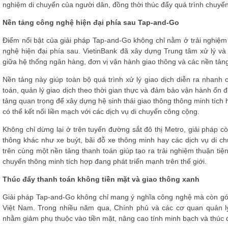
nghiệm di chuyển của người dân, đồng thời thúc đẩy quá trình chuyển 
Nền tảng công nghệ hiện đại phía sau Tap-and-Go
Điểm nổi bật của giải pháp Tap-and-Go không chỉ nằm ở trải nghiệm
nghệ hiện đại phía sau. VietinBank đã xây dựng Trung tâm xử lý và 
giữa hệ thống ngân hàng, đơn vị vận hành giao thông và các nền tảng
Nền tảng này giúp toàn bộ quá trình xử lý giao dịch diễn ra nhanh 
toán, quản lý giao dịch theo thời gian thực và đảm bảo vận hành ổn đ
tảng quan trọng để xây dựng hệ sinh thái giao thông thông minh tích 
có thể kết nối liền mạch với các dịch vụ di chuyển công cộng.
Không chỉ dừng lại ở trên tuyến đường sắt đô thị Metro, giải pháp cò
thông khác như xe buýt, bãi đỗ xe thông minh hay các dịch vụ di chuy
trên cùng một nền tảng thanh toán giúp tạo ra trải nghiệm thuận ti
chuyển thông minh tích hợp đang phát triển mạnh trên thế giới.
Thúc đẩy thanh toán không tiền mặt và giao thông xanh
Giải pháp Tap-and-Go không chỉ mang ý nghĩa công nghệ mà còn góp
Việt Nam. Trong nhiều năm qua, Chính phủ và các cơ quan quản lý
nhằm giảm phụ thuộc vào tiền mặt, nâng cao tính minh bạch và thúc đ