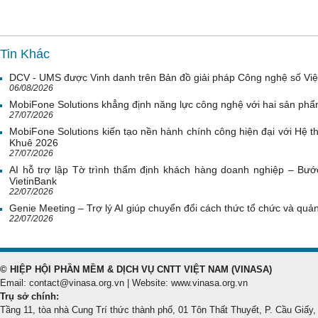
Tin Khác
DCV - UMS được Vinh danh trên Bản đồ giải pháp Công nghệ số Vi
06/08/2026
MobiFone Solutions khẳng định năng lực công nghệ với hai sản phẩ
27/07/2026
MobiFone Solutions kiến tạo nền hành chính công hiện đại với Hệ th
Khuê 2026
27/07/2026
AI hỗ trợ lập Tờ trình thẩm định khách hàng doanh nghiệp – Bước
VietinBank
22/07/2026
Genie Meeting – Trợ lý AI giúp chuyển đổi cách thức tổ chức và quản 
22/07/2026
© HIỆP HỘI PHẦN MỀM & DỊCH VỤ CNTT VIỆT NAM (VINASA)
Email: contact@vinasa.org.vn | Website: www.vinasa.org.vn
Trụ sở chính:
Tầng 11, tòa nhà Cung Trí thức thành phố, 01 Tôn Thất Thuyết, P. Cầu Giấy,